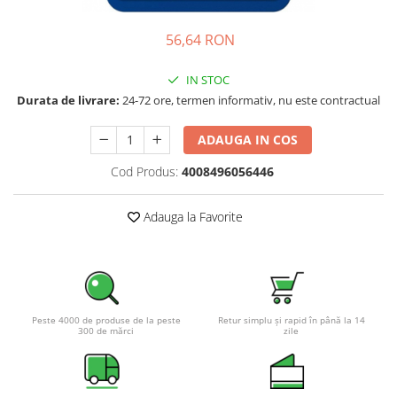
Pachete complete stocare energie
56,64 RON
Sisteme de Stocare Comerciale
Sisteme fotovoltaice complete
IN STOC
Sisteme fotovoltaice de putere
Durata de livrare:
24-72 ore, termen informativ, nu este contractual
mica (rulota/caravan/case de
vacanta)
Sisteme fotovoltaice profesionale
ADAUGA IN COS
Pachete sisteme fotovoltaice
Cod Produs:
4008496056446
Statii de incarcare vehicule
electrice
Adauga la Favorite
Statii de incarcare
Cabluri de incarcare vehicule
electrice
Prize de incarcare vehicule
Peste 4000 de produse de la peste
Retur simplu și rapid în până la 14
electrice
300 de mărci
zile
Accesorii
Turbine eoliene pentru casă