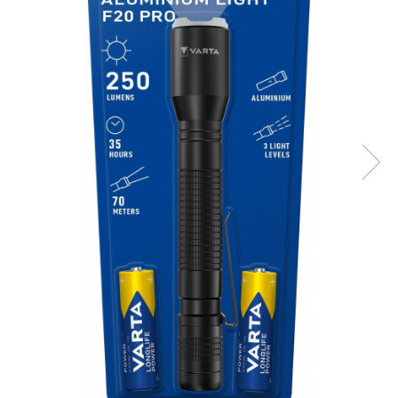
Incarcatoare acumulatori
Panouri fotovoltaice si accesorii
Panouri fotovoltaice
Sisteme prindere panouri
fotovoltaice
Accesorii
Invertoare
Invertoare Hibrid
Invertoare On-grid
Invertoare Off-grid
Controlere solare
MPPT
PWM
Convertoare de tensiune
Sisteme de stocare energie
LiFePO4