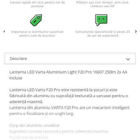
Acumulatori VRLA AGM/GEL /
Livrare rapidă din stoc pentru mii de
Plătești așa cum dorești, prin card,
produse
ramburs sau OP
Tractiune / LiFePo4
Baterii si acumulatori gel si VRLA
6-12 V
Importator și distribuitor autorizat
Consultanță specializată și peste 20
Baterii si acumulatori AGM VRLA
pentru sute de branduri
de ani de experiență
de 6-12 V
Acumulatori Moto, ATV
GEL
Descriere
AGM
Lanterna LED Varta Aluminium Light F20 Pro 16607 250lm 2x AA
Li-Ion
incluse
SLA AGM (Sealed Lead Acid)
Lanterna LED Varta F20 Pro este rezistentă la șocuri și este
Deep Cycle - Tractiune/Semi-
fabricată din aluminiu cu suprafață texturată a carcasei pentru o
Tractiune
aderență maximă.
Marine & Caravan
Lanterna din aluminiu VARTA F20 Pro are un mecanism inteligent
pentru o focalizare și un unghi larg.
APC
Corp din aluminiu anodizat
Pachete acumulatori VRLA
Suprafata carcasa texturata pentru aderenta maxima
Sisteme de management (BMS)
Focalizare de precizie