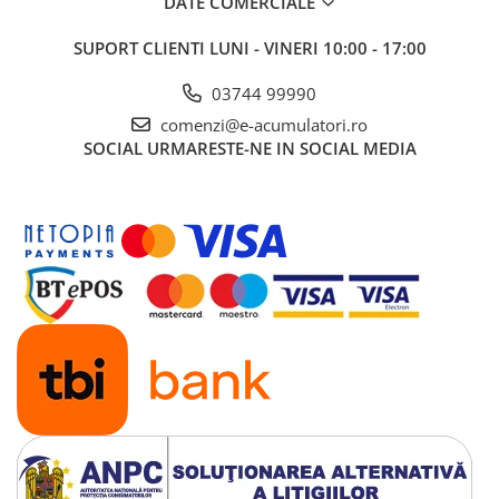
DATE COMERCIALE
UPS
SUPORT CLIENTI
LUNI - VINERI 10:00 - 17:00
Acumulatori
Diverse
03744 99990
Invertoare
comenzi@e-acumulatori.ro
SOCIAL
URMARESTE-NE IN SOCIAL MEDIA
Sisteme de prindere
Statii de incarcare EV
OUTLET
Pompe de caldura