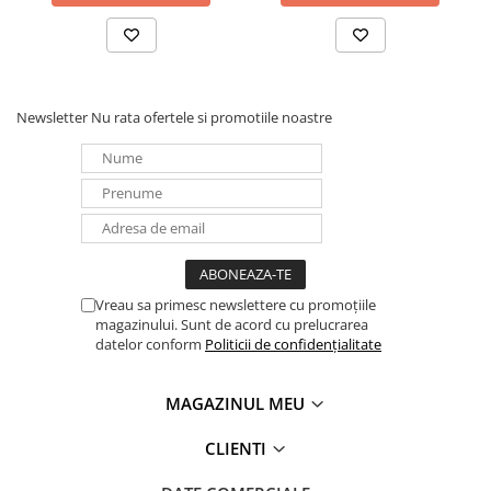
Panouri portabile
Racire/Incalzire
Statii energie portabile
Newsletter
Nu rata ofertele si promotiile noastre
Diverse
Electrice
Intrerupatoare si prize
Dulapuri pentru cablare
structurata
Sigurante
Tablouri electrice
Vreau sa primesc newslettere cu promoțiile
Lumina (Becuri si Lanterne)
magazinului. Sunt de acord cu prelucrarea
datelor conform
Politicii de confidențialitate
Laptop & PC accesorii, baterii,
cabluri USB, prelungitoare USB
MAGAZINUL MEU
Cablu de date si Adaptoare
Solutii solare portabile
CLIENTI
Lichidare de stoc