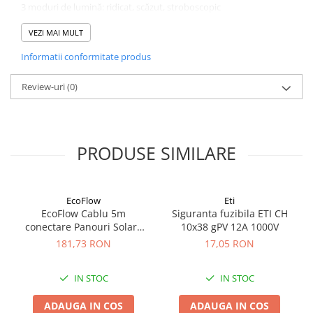
3 moduri de lumină: ridicat, scăzut, stroboscopic
Rezistent la socuri (1 m)
LED de înaltă performanță
VEZI MAI MULT
Informatii conformitate produs
Model: VARTA 16606
Lumeni: 150 lm
Timp de funcționare: 25h
Review-uri
(0)
Raza fasciculului: 45m
Moduri de lumină: 3
Test de cădere: 1m
Material: aluminiu, PC, cauciuc siliconic
PRODUSE SIMILARE
Lungime: 133mm
Diametru cap: 20mm
Greutate cu baterii: 59,6g
EcoFlow
Eti
EcoFlow Cablu 5m
Siguranta fuzibila ETI CH
conectare Panouri Solare
10x38 gPV 12A 1000V
MC4 la XT60i
181,73 RON
17,05 RON
IN STOC
IN STOC
ADAUGA IN COS
ADAUGA IN COS