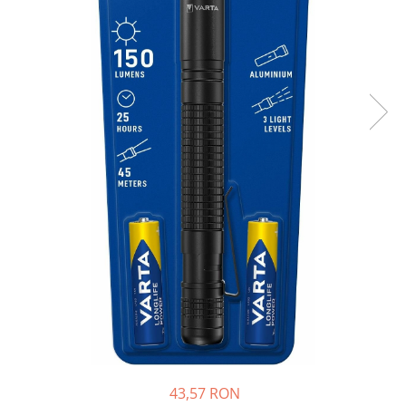
Sisteme de management (BMS)
Redresoare, incarcatoare si testere
Redresoare auto, moto, barci si
stationare
43,57 RON