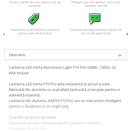
Livrare rapidă din stoc pentru mii de
Plătești așa cum dorești, prin card,
produse
ramburs sau OP
Importator și distribuitor autorizat
Consultanță specializată și peste 20
pentru sute de branduri
de ani de experiență
Descriere
Lanterna LED Varta Aluminium Light F10 Pro 16606 , 150lm, 2x
AAA incluse
Lanterna LED Varta F10 Pro este rezistentă la șocuri și este
fabricată din aluminiu cu suprafață texturată a carcasei pentru o
aderență maximă.
Lanterna din aluminiu VARTA F10 Pro are un mecanism inteligent
pentru o focalizare și un unghi larg.
Corp din aluminiu anodizat
Suprafata carcasa texturata pentru aderenta maxima
Focalizare de precizie