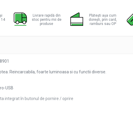
ie
ok
și
Livrare rapidă din
Plătești așa cum
a 14
stoc pentru mii de
dorești, prin card,
produse
ramburs sau OP
18901
ea. Reincarcabila, foarte luminoasa si cu functii diverse.
icro-USB
ta integrat în butonul de pornire / oprire