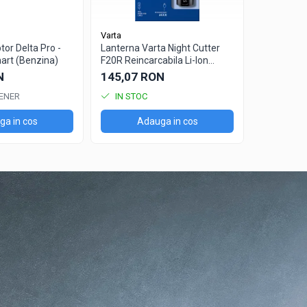
Varta
Varta
or Delta Pro -
Lanterna Varta Night Cutter
Lanterna V
art (Benzina)
F20R Reincarcabila Li-Ion
F20 PRO 
18900
N
145,07 RON
93,55 R
ENER
IN STOC
IN STO
a in cos
Adauga in cos
Ad