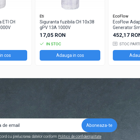
Eti
EcoFlow
a ETI CH
Siguranta fuzibila CH 10x38
EcoFlow Adapt
1000V
gPV 13A 1000V
Generator Sm
17,05 RON
452,17 RO
IN STOC
STOC PART
in cos
Adauga in cos
Adaug
cord cu prelucrarea datelor conform
Politicii de confidențialitate