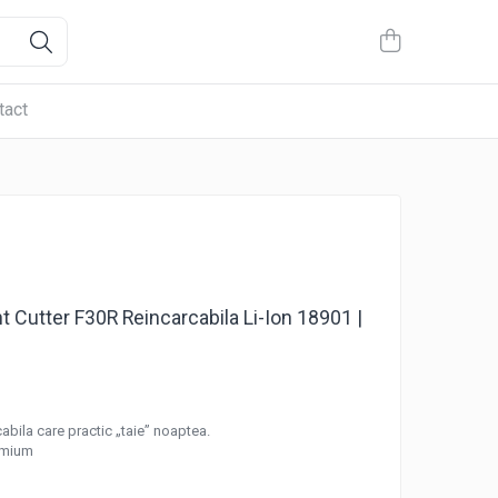
tact
t Cutter F30R Reincarcabila Li-Ion 18901 |
bila care practic „taie” noaptea.
remium