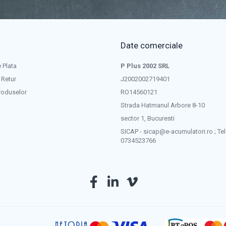
Date comerciale
 Plata
P Plus 2002 SRL
 Retur
J2002002719401
roduselor
RO14560121
Strada Hatmanul Arbore 8-10
sector 1, Bucuresti
SICAP - sicap@e-acumulatori.ro ; Tel
0734523766