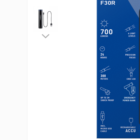
Incarcatoare acumulatori
Panouri fotovoltaice si accesorii
Panouri fotovoltaice
Sisteme prindere panouri
fotovoltaice
Accesorii
Invertoare
Invertoare Hibrid
Invertoare On-grid
Invertoare Off-grid
Controlere solare
MPPT
PWM
Convertoare de tensiune
Sisteme de stocare energie
LiFePO4