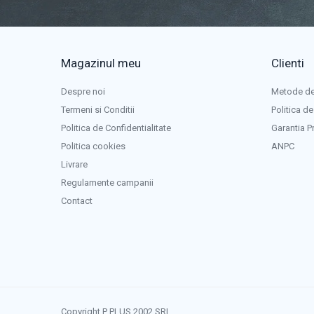
Panouri portabile
Racire/Incalzire
Statii energie portabile
Magazinul meu
Clienti
Diverse
Electrice
Despre noi
Metode de
Intrerupatoare si prize
Termeni si Conditii
Politica de
Dulapuri pentru cablare structurata
Politica de Confidentialitate
Garantia P
Sigurante
Politica cookies
ANPC
Tablouri electrice
Livrare
Lumina (Becuri si Lanterne)
Regulamente campanii
Contact
Laptop & PC accesorii, baterii,
cabluri USB, prelungitoare USB
Cablu de date si Adaptoare
Solutii solare portabile
Lichidare de stoc
UPS
Copyright P PLUS 2002 SRL