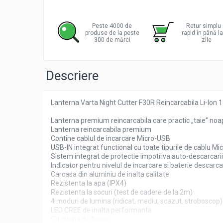
Distribu
Pachete complete stocare energie
pe
Facebo
Sisteme de Stocare Comerciale
Peste 4000 de
Retur simplu 
produse de la peste
rapid în până l
Sisteme fotovoltaice complete
300 de mărci
zile
Sisteme fotovoltaice de putere
mica (rulota/caravan/case de
Descriere
vacanta)
Sisteme fotovoltaice profesionale
Pachete sisteme fotovoltaice
Lanterna Varta Night Cutter F30R Reincarcabila Li-Ion 
Statii de incarcare vehicule electrice
Lanterna premium reincarcabila care practic „taie” noapt
Statii de incarcare
Lanterna reincarcabila premium
Cabluri de incarcare vehicule
Contine cablul de incarcare Micro-USB
USB-IN integrat functional cu toate tipurile de cablu M
electrice
Sistem integrat de protectie impotriva auto-descarcarii
Prize de incarcare vehicule
Indicator pentru nivelul de incarcare si baterie descarca
electrice
Carcasa din aluminiu de inalta calitate
Rezistenta la apa (IPX4)
Accesorii
Rezistenta la socuri (test de cadere de la 2m)
4 moduri de lumina (ridicat, mediu, scazut, stroboscop)
Turbine eoliene pentru casă
LED CREE de inalta performanta
Acumulatori VRLA AGM/GEL /
Cu clema de fixare