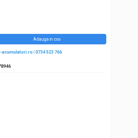
Adauga in cos
-acumulatori.ro
|
0734 523 766
78946