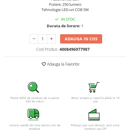
Putere: 250 lumeni
Pachete complete stocare energie
Tehnologie LED-uri COB 5W
Sisteme de Stocare Comerciale
IN STOC
Sisteme fotovoltaice complete
Durata de livrare:
1
Sisteme fotovoltaice de putere
mica (rulota/caravan/case de
ADAUGA IN COS
vacanta)
Sisteme fotovoltaice profesionale
Cod Produs:
4008496977987
Pachete sisteme fotovoltaice
Statii de incarcare vehicule
Adauga la Favorite
electrice
Statii de incarcare
Cabluri de incarcare vehicule
electrice
Peste 4000 de produse de la peste
Retur simplu și rapid în până la 14
Prize de incarcare vehicule
300 de mărci
zile
electrice
Accesorii
Turbine eoliene pentru casă
Livrare rapidă din stoc pentru mii de
Plătești așa cum dorești, prin card,
produse
ramburs sau OP