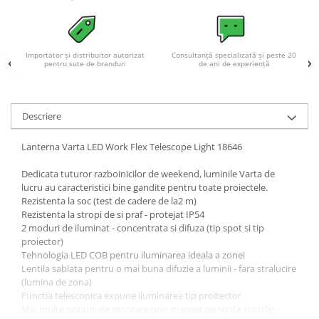
Acumulatori VRLA AGM/GEL /
Tractiune / LiFePo4
Baterii si acumulatori gel si VRLA
6-12 V
Importator și distribuitor autorizat
Consultanță specializată și peste 20
pentru sute de branduri
de ani de experiență
Baterii si acumulatori AGM VRLA
de 6-12 V
Acumulatori Moto, ATV
Descriere
GEL
Lanterna Varta LED Work Flex Telescope Light 18646
AGM
Li-Ion
Dedicata tuturor razboinicilor de weekend, luminile Varta de
lucru au caracteristici bine gandite pentru toate proiectele.
SLA AGM (Sealed Lead Acid)
Rezistenta la soc (test de cadere de la2 m)
Deep Cycle - Tractiune/Semi-
Rezistenta la stropi de si praf - protejat IP54
Tractiune
2 moduri de iluminat - concentrata si difuza (tip spot si tip
proiector)
Marine & Caravan
Tehnologia LED COB pentru iluminarea ideala a zonei
APC
Lentila sablata pentru o mai buna difuzie a luminii - fara stralucire
(lumina de zona)
Pachete acumulatori VRLA
Functia telescopica expune iluminarea tip proitector
Sisteme de management (BMS)
Mai multe optiuni de montare prin magnet pe spate si carlig