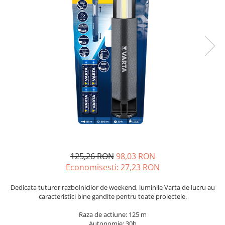
Incarcatoare acumulatori
Panouri fotovoltaice si accesorii
Panouri fotovoltaice
Sisteme prindere panouri
fotovoltaice
Accesorii
Invertoare
Invertoare Hibrid
Invertoare On-grid
Invertoare Off-grid
Controlere solare
125,26 RON
98,03 RON
MPPT
Economisesti:
27,23
RON
PWM
Dedicata tuturor razboinicilor de weekend, luminile Varta de lucru au
Convertoare de tensiune
caracteristici bine gandite pentru toate proiectele.
Sisteme de stocare energie
Raza de actiune: 125 m
LiFePO4
Autonomie: 30h