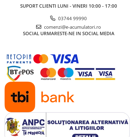
UPS
SUPORT CLIENTI
LUNI - VINERI 10:00 - 17:00
Acumulatori
03744 99990
Diverse
comenzi@e-acumulatori.ro
Invertoare
SOCIAL
URMARESTE-NE IN SOCIAL MEDIA
Sisteme de prindere
Statii de incarcare EV
OUTLET
Pompe de caldura