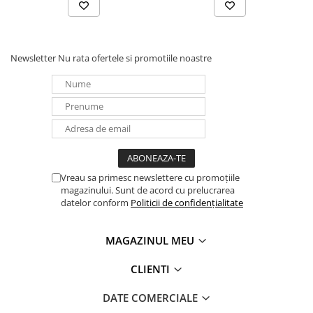
Panouri portabile
Racire/Incalzire
Newsletter
Nu rata ofertele si promotiile noastre
Statii energie portabile
Diverse
Electrice
Intrerupatoare si prize
Dulapuri pentru cablare
structurata
Sigurante
Vreau sa primesc newslettere cu promoțiile
Tablouri electrice
magazinului. Sunt de acord cu prelucrarea
datelor conform
Politicii de confidențialitate
Lumina (Becuri si Lanterne)
Laptop & PC accesorii, baterii,
MAGAZINUL MEU
cabluri USB, prelungitoare USB
Cablu de date si Adaptoare
CLIENTI
Solutii solare portabile
DATE COMERCIALE
Lichidare de stoc