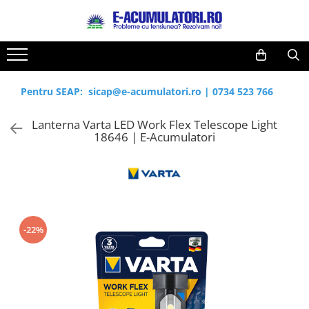
Toate Produsele
Reduceri de vara
Acumulatori, Baterii si Incarcatoare
Cabluri
Uzuale
Pentru SEAP:
sicap@e-acumulatori.ro
|
0734 523 766
Acumulatori
Baterii
Diverse
Lanterna Varta LED Work Flex Telescope Light
Baterii alcaline
Prelungitoare
18646 | E-Acumulatori
Baterii litiu
Panouri fotovoltaice
Zinc-Carbon
Sisteme de prindere
Baterii rotunde argint
Invertoare
Baterii auditive
Statii de incarcare EV
Accesorii baterii
UPS
-22%
Baterii Industriale
Acumulatori
Ni-MH
Li-Ion