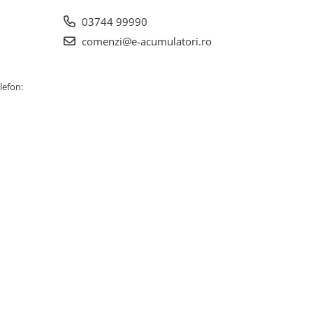
03744 99990
comenzi@e-acumulatori.ro
lefon: