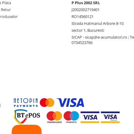
 Plata
P Plus 2002 SRL
e Retur
J2002002719401
Produselor
RO14560121
Strada Hatmanul Arbore 8-10
sector 1, Bucuresti
SICAP - sicap@e-acumulatori.ro ; Te
0734523766
g