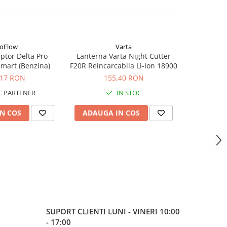
oFlow
Varta
tor Delta Pro -
Lanterna Varta Night Cutter
Lanterna V
mart (Benzina)
F20R Reincarcabila Li-Ion 18900
F20 PR
,17 RON
155,40 RON
1
 PARTENER
IN STOC
N COS
ADAUGA IN COS
ADAUG
SUPORT CLIENTI
LUNI - VINERI 10:00
- 17:00