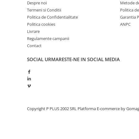
Despre noi
Metode de
Redresoare, incarcatoare si testere
Termeni si Conditii
Politica d
Redresoare auto, moto, barci si
Politica de Confidentialitate
Garantia 
stationare
Politica cookies
ANPC
Surse UPS
Livrare
Regulamente campanii
UPS pentru centrale termice si
sisteme de urgenta - acumulator
Contact
extern
UPS Calculatoare si Servere
SOCIAL
URMARESTE-NE IN SOCIAL MEDIA
UPS Trifazat
Stabilizatoare Tensiune
PDUs unitati de distributie a
energiei electrice
Cabinete baterii
Copyright P PLUS 2002 SRL
Platforma E-commerce by Goma
Acumulatori UPS
Drumetii / Camping
Accesorii
Frigidere portabile