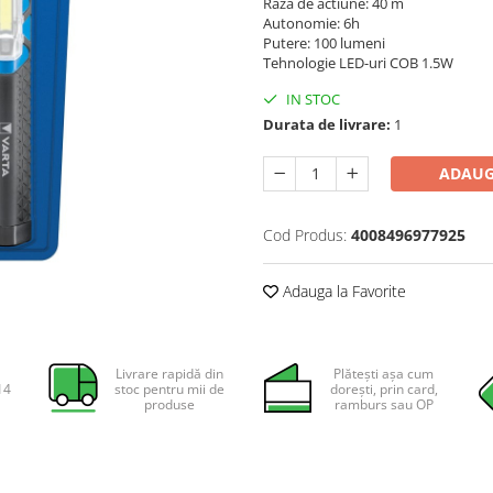
Raza de actiune: 40 m
Autonomie: 6h
Putere: 100 lumeni
Tehnologie LED-uri COB 1.5W
IN STOC
Durata de livrare:
1
ADAUG
Cod Produs:
4008496977925
Adauga la Favorite
Livrare rapidă din
Plătești așa cum
14
stoc pentru mii de
dorești, prin card,
produse
ramburs sau OP