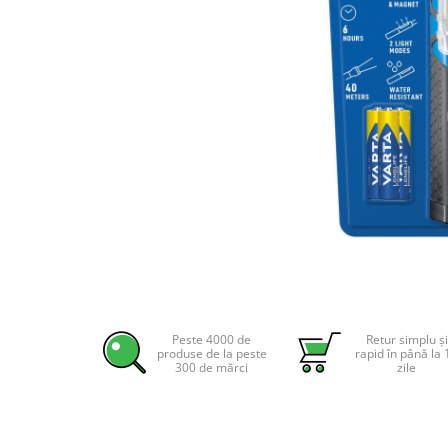
Incarcatoare acumulatori
Panouri fotovoltaice si accesorii
Panouri fotovoltaice
Sisteme prindere panouri
fotovoltaice
Accesorii
Invertoare
Invertoare Hibrid
Invertoare On-grid
Distribuie
Invertoare Off-grid
pe
Controlere solare
Facebook
MPPT
Peste 4000 de
Retur simplu și
PWM
produse de la peste
rapid în până la 
300 de mărci
zile
Convertoare de tensiune
Sisteme de stocare energie
LiFePO4