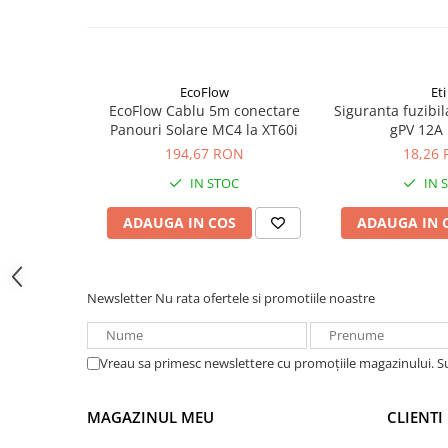
Tehnologie LED-uri COB 1.5W
Acumulatori VRLA AGM/GEL /
Tip baterii: 3 x Longlife Power AAA
Tractiune / LiFePo4
Garantie 3 ani
Baterii si acumulatori gel si VRLA
6-12 V
EcoFlow
Eti
Baterii si acumulatori AGM VRLA
EcoFlow Cablu 5m conectare
Siguranta fuzibi
de 6-12 V
Panouri Solare MC4 la XT60i
gPV 12A
194,67 RON
18,26
Acumulatori Moto, ATV
IN STOC
IN 
GEL
AGM
ADAUGA IN COS
ADAUGA IN 
Li-Ion
SLA AGM (Sealed Lead Acid)
Deep Cycle - Tractiune/Semi-
Newsletter
Nu rata ofertele si promotiile noastre
Tractiune
Marine & Caravan
Vreau sa primesc newslettere cu promoțiile magazinului. 
APC
Pachete acumulatori VRLA
MAGAZINUL MEU
CLIENTI
Sisteme de management (BMS)