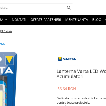
ARA
NOUTATI
OFERTE PARTENERI
MENTENANTA
BLOG
ght 17647
766
Lanterna Varta LED Wor
Acumulatori
56,64 RON
Dedicata tuturor razboinicilor de we
pentru toate proiectele.