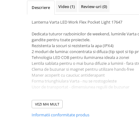
Pachete complete stocare energie
Video
(1)
Review-uri
(0)
Descriere
Sisteme de Stocare Comerciale
Lanterna Varta LED Work Flex Pocket Light 17647
Sisteme fotovoltaice complete
Sisteme fotovoltaice de putere
Dedicata tuturor razboinicilor de weekend, luminile Varta de
mica (rulota/caravan/case de
gandite pentru toate proiectele.
vacanta)
Rezistenta la socuri si rezistenta la apa (IPX4)
Sisteme fotovoltaice profesionale
2 moduri de lumina: concentrata si difuza (tip spot si tip pr
Tehnologia LED COB pentru iluminarea ideala a zonei
Pachete sisteme fotovoltaice
Lentila sablata pentru o mai buna difuzie a luminii - fara s
Statii de incarcare vehicule
Clema de buzunar si magnet pentru utilizare hands-free
electrice
Maner acoperit cu cauciuc antiderapant
Forma triunghiulara Varta - nu se rostogoleste
Statii de incarcare
Usor de transportat - dimensiunea regulii de buzunar
Cabluri de incarcare vehicule
electrice
Detalii:
Tip Varta 17647
VEZI MAI MULT
Prize de incarcare vehicule
Greutate cu baterii 88 g
electrice
Informatii conformitate produs
Lungime 173 mm
Raza de actiune: 40 m
Accesorii
Autonomie: 6h
Turbine eoliene pentru casă
Putere: 100 lumeni