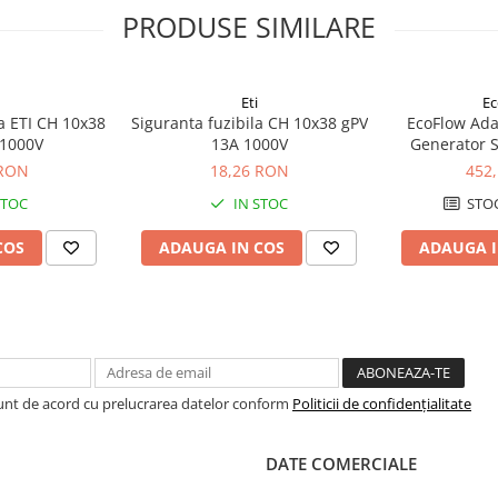
PRODUSE SIMILARE
Eti
Ec
la ETI CH 10x38
Siguranta fuzibila CH 10x38 gPV
EcoFlow Adap
 1000V
13A 1000V
Generator S
 RON
18,26 RON
452
STOC
IN STOC
STOC
COS
ADAUGA IN COS
ADAUGA I
Sunt de acord cu prelucrarea datelor conform
Politicii de confidențialitate
DATE COMERCIALE