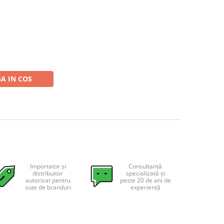
A IN COS
Importator și
Consultanță
distribuitor
specializată și
autorizat pentru
peste 20 de ani de
sute de branduri
experiență