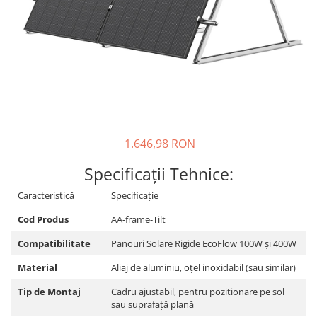
Sisteme de management (BMS)
Redresoare, incarcatoare si testere
Redresoare auto, moto, barci si
stationare
1.646,98 RON
Specificații Tehnice:
Caracteristică
Specificație
Cod Produs
AA-frame-Tilt
Compatibilitate
Panouri Solare Rigide EcoFlow 100W și 400W
Material
Aliaj de aluminiu, oțel inoxidabil (sau similar)
Tip de Montaj
Cadru ajustabil, pentru poziționare pe sol
sau suprafață plană