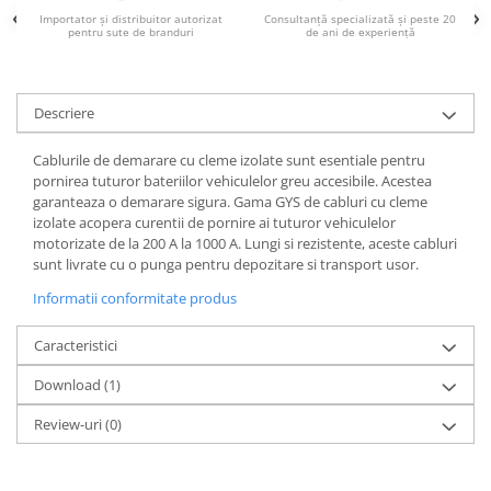
Acumulatori VRLA AGM/GEL /
Importator și distribuitor autorizat
Consultanță specializată și peste 20
Tractiune / LiFePo4
pentru sute de branduri
de ani de experiență
Baterii si acumulatori gel si VRLA
6-12 V
Descriere
Baterii si acumulatori AGM VRLA
de 6-12 V
Cablurile de demarare cu cleme izolate sunt esentiale pentru
Acumulatori Moto, ATV
pornirea tuturor bateriilor vehiculelor greu accesibile. Acestea
garanteaza o demarare sigura. Gama GYS de cabluri cu cleme
GEL
izolate acopera curentii de pornire ai tuturor vehiculelor
AGM
motorizate de la 200 A la 1000 A. Lungi si rezistente, aceste cabluri
Li-Ion
sunt livrate cu o punga pentru depozitare si transport usor.
SLA AGM (Sealed Lead Acid)
Informatii conformitate produs
Deep Cycle - Tractiune/Semi-
Tractiune
Caracteristici
Marine & Caravan
Download (1)
APC
Review-uri
(0)
Pachete acumulatori VRLA
Sisteme de management (BMS)