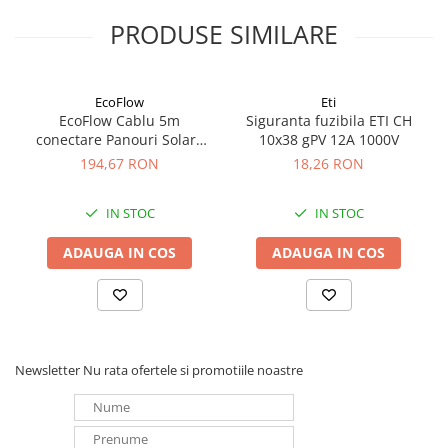
Redresoare, incarcatoare si testere
PRODUSE SIMILARE
Redresoare auto, moto, barci si
stationare
Surse UPS
EcoFlow
Eti
EcoFlow Cablu 5m
Siguranta fuzibila ETI CH
UPS pentru centrale termice si
conectare Panouri Solare
10x38 gPV 12A 1000V
sisteme de urgenta - acumulator
MC4 la XT60i
194,67 RON
18,26 RON
extern
UPS Calculatoare si Servere
UPS Trifazat
IN STOC
IN STOC
Stabilizatoare Tensiune
ADAUGA IN COS
ADAUGA IN COS
PDUs unitati de distributie a
energiei electrice
Cabinete baterii
Acumulatori UPS
Newsletter
Nu rata ofertele si promotiile noastre
Drumetii / Camping
Accesorii
Frigidere portabile