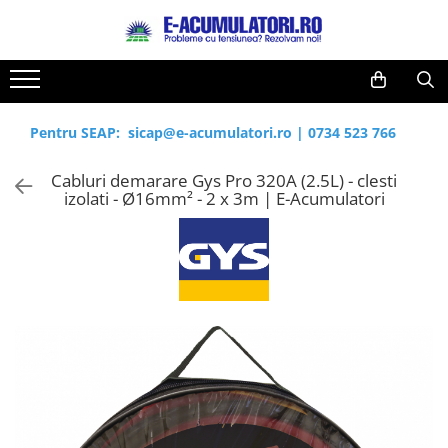
Toate Produsele
Reduceri de vara
Acumulatori, Baterii si Incarcatoare
Cabluri
Uzuale
Pentru SEAP:
sicap@e-acumulatori.ro
|
0734 523 766
Acumulatori
Baterii
Diverse
Cabluri demarare Gys Pro 320A (2.5L) - clesti
Baterii alcaline
Prelungitoare
izolati - Ø16mm² - 2 x 3m | E-Acumulatori
Baterii litiu
Panouri fotovoltaice
Zinc-Carbon
Sisteme de prindere
Baterii rotunde argint
Invertoare
Baterii auditive
Statii de incarcare EV
Accesorii baterii
UPS
Baterii Industriale
Acumulatori
Ni-MH
Li-Ion