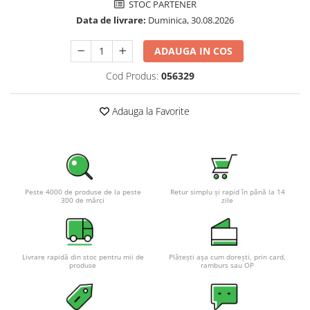
STOC PARTENER
Pachete complete stocare energie
Data de livrare:
Duminica, 30.08.2026
Sisteme de Stocare Comerciale
ADAUGA IN COS
Sisteme fotovoltaice complete
Sisteme fotovoltaice de putere
Cod Produs:
056329
mica (rulota/caravan/case de
vacanta)
Sisteme fotovoltaice profesionale
Adauga la Favorite
Pachete sisteme fotovoltaice
Statii de incarcare vehicule
electrice
Statii de incarcare
Peste 4000 de produse de la peste
Retur simplu și rapid în până la 14
300 de mărci
zile
Cabluri de incarcare vehicule
electrice
Prize de incarcare vehicule
electrice
Livrare rapidă din stoc pentru mii de
Plătești așa cum dorești, prin card,
produse
ramburs sau OP
Accesorii
Turbine eoliene pentru casă