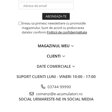
Panouri portabile
Racire/Incalzire
Statii energie portabile
Vreau sa primesc newslettere cu promoțiile
magazinului. Sunt de acord cu prelucrarea
Diverse
datelor conform
Politicii de confidențialitate
Electrice
Intrerupatoare si prize
MAGAZINUL MEU
Dulapuri pentru cablare
structurata
CLIENTI
Sigurante
DATE COMERCIALE
Tablouri electrice
Lumina (Becuri si Lanterne)
SUPORT CLIENTI
LUNI - VINERI 10:00 - 17:00
Laptop & PC accesorii, baterii,
03744 99990
cabluri USB, prelungitoare USB
comenzi@e-acumulatori.ro
Cablu de date si Adaptoare
SOCIAL
URMARESTE-NE IN SOCIAL MEDIA
Solutii solare portabile
Lichidare de stoc