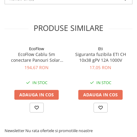
PRODUSE SIMILARE
EcoFlow
Eti
EcoFlow Cablu 5m
Siguranta fuzibila ETI CH
conectare Panouri Solare
10x38 gPV 12A 1000V
MC4 la XT60i
194,67 RON
17,05 RON
IN STOC
IN STOC
ADAUGA IN COS
ADAUGA IN COS
Newsletter
Nu rata ofertele si promotiile noastre