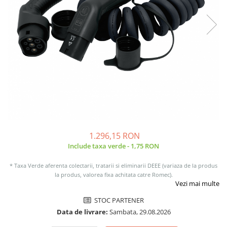
Sisteme de management (BMS)
Redresoare, incarcatoare si testere
Redresoare auto, moto, barci si
stationare
1.296,15 RON
Include taxa verde - 1,75 RON
* Taxa Verde aferenta colectarii, tratarii si eliminarii DEEE (variaza de la produs
la produs, valorea fixa achitata catre Romec).
Vezi mai multe
STOC PARTENER
Data de livrare:
Sambata, 29.08.2026