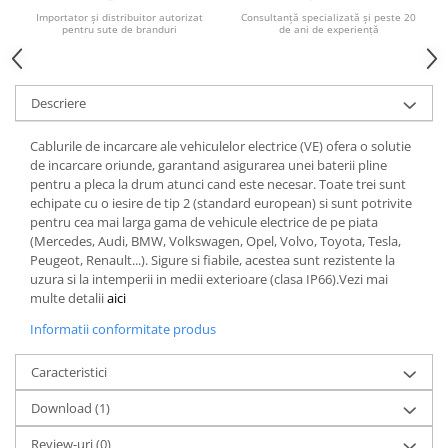
Importator și distribuitor autorizat
Consultanță specializată și peste 20
pentru sute de branduri
de ani de experiență
Descriere
Cablurile de incarcare ale vehiculelor electrice (VE) ofera o solutie
de incarcare oriunde, garantand asigurarea unei baterii pline
pentru a pleca la drum atunci cand este necesar. Toate trei sunt
echipate cu o iesire de tip 2 (standard european) si sunt potrivite
pentru cea mai larga gama de vehicule electrice de pe piata
(Mercedes, Audi, BMW, Volkswagen, Opel, Volvo, Toyota, Tesla,
Peugeot, Renault...). Sigure si fiabile, acestea sunt rezistente la
uzura si la intemperii in medii exterioare (clasa IP66).Vezi mai
multe detalii
aici
Informatii conformitate produs
Caracteristici
Download (1)
Review-uri
(0)