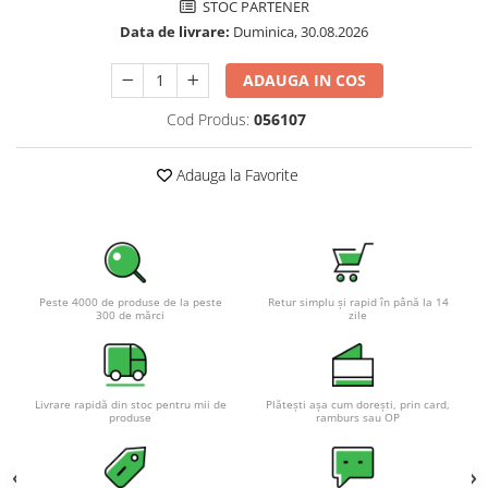
STOC PARTENER
Pachete complete stocare energie
Data de livrare:
Duminica, 30.08.2026
Sisteme de Stocare Comerciale
ADAUGA IN COS
Sisteme fotovoltaice complete
Sisteme fotovoltaice de putere
Cod Produs:
056107
mica (rulota/caravan/case de
vacanta)
Sisteme fotovoltaice profesionale
Adauga la Favorite
Pachete sisteme fotovoltaice
Statii de incarcare vehicule
electrice
Statii de incarcare
Peste 4000 de produse de la peste
Retur simplu și rapid în până la 14
300 de mărci
zile
Cabluri de incarcare vehicule
electrice
Prize de incarcare vehicule
electrice
Livrare rapidă din stoc pentru mii de
Plătești așa cum dorești, prin card,
produse
ramburs sau OP
Accesorii
Turbine eoliene pentru casă