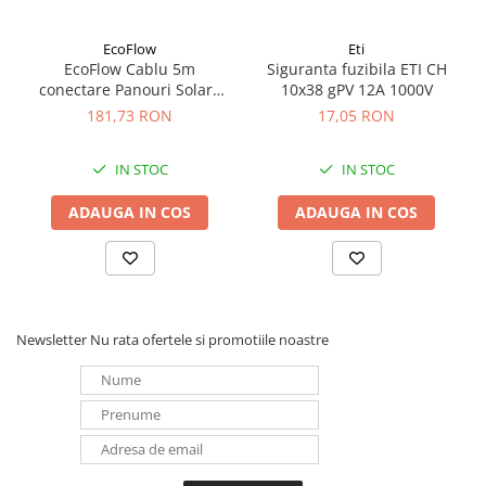
Redresoare, incarcatoare si testere
EcoFlow
Eti
Redresoare auto, moto, barci si
EcoFlow Cablu 5m
Siguranta fuzibila ETI CH
stationare
conectare Panouri Solare
10x38 gPV 12A 1000V
Surse UPS
MC4 la XT60i
181,73 RON
17,05 RON
UPS pentru centrale termice si
sisteme de urgenta - acumulator
IN STOC
IN STOC
extern
UPS Calculatoare si Servere
ADAUGA IN COS
ADAUGA IN COS
UPS Trifazat
Stabilizatoare Tensiune
PDUs unitati de distributie a
energiei electrice
Newsletter
Nu rata ofertele si promotiile noastre
Cabinete baterii
Acumulatori UPS
Drumetii / Camping
Accesorii
Frigidere portabile