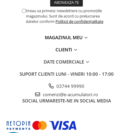
Panouri portabile
Vreau sa primesc newslettere cu promoțiile
Racire/Incalzire
magazinului. Sunt de acord cu prelucrarea
datelor conform
Politicii de confidențialitate
Statii energie portabile
Diverse
MAGAZINUL MEU
Electrice
CLIENTI
Intrerupatoare si prize
Dulapuri pentru cablare
DATE COMERCIALE
structurata
Sigurante
SUPORT CLIENTI
LUNI - VINERI 10:00 - 17:00
Tablouri electrice
03744 99990
Lumina (Becuri si Lanterne)
comenzi@e-acumulatori.ro
Laptop & PC accesorii, baterii,
SOCIAL
URMARESTE-NE IN SOCIAL MEDIA
cabluri USB, prelungitoare USB
Cablu de date si Adaptoare
Solutii solare portabile
Lichidare de stoc