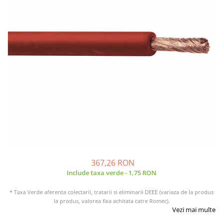
Incarcatoare acumulatori
Panouri fotovoltaice si accesorii
Panouri fotovoltaice
Sisteme prindere panouri
fotovoltaice
Accesorii
Invertoare
Invertoare Hibrid
Invertoare On-grid
Invertoare Off-grid
Controlere solare
MPPT
367,26 RON
Include taxa verde - 1,75 RON
PWM
Convertoare de tensiune
* Taxa Verde aferenta colectarii, tratarii si eliminarii DEEE (variaza de la produs
la produs, valorea fixa achitata catre Romec).
Sisteme de stocare energie
Vezi mai multe
LiFePO4