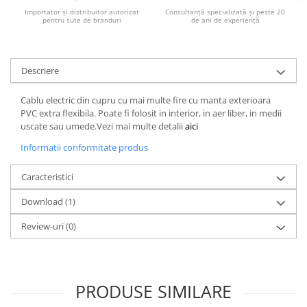
Acumulatori VRLA AGM/GEL /
Importator și distribuitor autorizat
Consultanță specializată și peste 20
Tractiune / LiFePo4
pentru sute de branduri
de ani de experiență
Baterii si acumulatori gel si VRLA
6-12 V
Descriere
Baterii si acumulatori AGM VRLA
de 6-12 V
Cablu electric din cupru cu mai multe fire cu manta exterioara
Acumulatori Moto, ATV
PVC extra flexibila. Poate fi folosit in interior, in aer liber, in medii
uscate sau umede.Vezi mai multe detalii
aici
GEL
AGM
Informatii conformitate produs
Li-Ion
Caracteristici
SLA AGM (Sealed Lead Acid)
Deep Cycle - Tractiune/Semi-
Download (1)
Tractiune
Review-uri
(0)
Marine & Caravan
APC
Pachete acumulatori VRLA
PRODUSE SIMILARE
Sisteme de management (BMS)