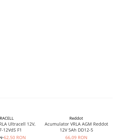
RACELL
Reddot
-26%
LA Ultracell 12V,
Acumulator VRLA AGM Reddot
Acumulator
7-12VdS F1
12V 5Ah DD12-5
3.
ON
62,50 RON
66,09 RON
37,62