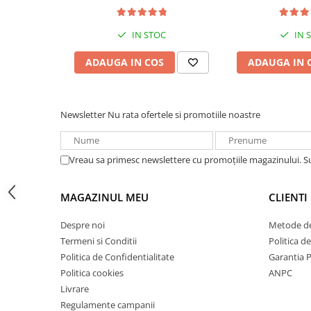
electrice
Acumulatori VRLA AGM/GEL /
Tractiune / LiFePo4
IN STOC
IN 
Baterii si acumulatori gel si VRLA
6-12 V
ADAUGA IN COS
ADAUGA IN 
Baterii si acumulatori AGM VRLA
de 6-12 V
Acumulatori Moto, ATV
Newsletter
Nu rata ofertele si promotiile noastre
GEL
AGM
Vreau sa primesc newslettere cu promoțiile magazinului. 
Li-Ion
SLA AGM (Sealed Lead Acid)
MAGAZINUL MEU
CLIENTI
Deep Cycle - Tractiune/Semi-
Tractiune
Despre noi
Metode de
Marine & Caravan
Termeni si Conditii
Politica d
Politica de Confidentialitate
Garantia 
APC
Politica cookies
ANPC
Pachete acumulatori VRLA
Livrare
Sisteme de management (BMS)
Regulamente campanii