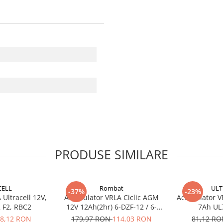
PRODUSE SIMILARE
CELL
Rombat
ULT
-37%
-23%
Ultracell 12V,
Acumulator VRLA Ciclic AGM
Acumulator VR
 F2, RBC2
12V 12Ah(2hr) 6-DZF-12 / 6-
7Ah UL
DZM-12 pentru biciclete
8,12 RON
179,97 RON
114,03 RON
81,12 R