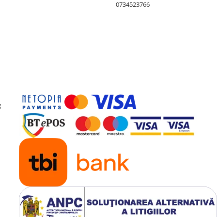
0734523766
g