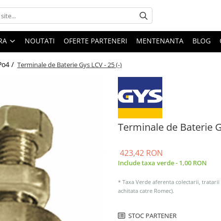
ARA
NOUTATI
OFERTE PARTENERI
MENTENANTA
BLOG
Po4 /
Terminale de Baterie Gys LCV - 25 (-)
Terminale de Baterie G
423,42 RON
Include taxa verde - 1,00 RON
* Taxa Verde aferenta colectarii, tratarii
achitata catre Romec).
STOC PARTENER