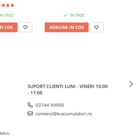
IN STOC
IN STOC
N COS
ADAUGA IN COS
ADAUG
SUPORT CLIENTI
LUNI - VINERI 10:00
- 17:00
03744 99990
comenzi@e-acumulatori.ro
lefon: