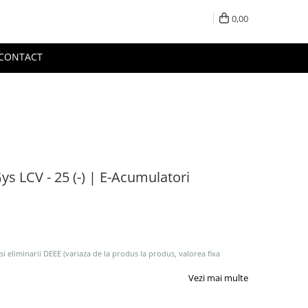
0,00
CONTACT
ys LCV - 25 (-) | E-Acumulatori
 si eliminarii DEEE (variaza de la produs la produs, valorea fixa
Vezi mai multe