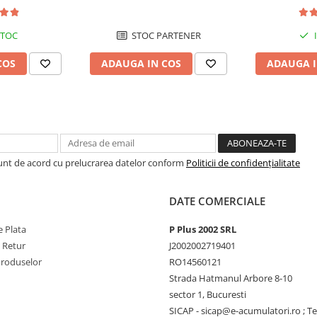
electrice M5, prindere cu surub
STOC
STOC PARTENER
COS
ADAUGA IN COS
ADAUGA I
Sunt de acord cu prelucrarea datelor conform
Politicii de confidențialitate
DATE COMERCIALE
 Plata
P Plus 2002 SRL
e Retur
J2002002719401
Produselor
RO14560121
Strada Hatmanul Arbore 8-10
sector 1, Bucuresti
SICAP - sicap@e-acumulatori.ro ; Te