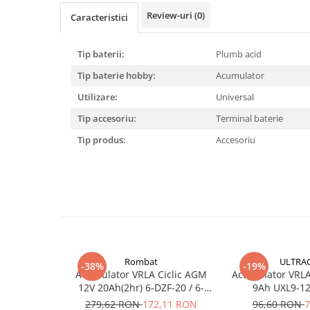
Pachete complete stocare energie
Review-uri
(0)
Caracteristici
Sisteme de Stocare Comerciale
Tip baterii:
Plumb acid
Sisteme fotovoltaice complete
Sisteme fotovoltaice de putere
Tip baterie hobby:
Acumulator
mica (rulota/caravan/case de
Utilizare:
Universal
vacanta)
Sisteme fotovoltaice profesionale
Tip accesoriu:
Terminal baterie
Pachete sisteme fotovoltaice
Tip produs:
Accesoriu
Statii de incarcare vehicule
electrice
Statii de incarcare
Cabluri de incarcare vehicule
electrice
Prize de incarcare vehicule
electrice
Rombat
ULTRA
-38%
-19%
Acumulator VRLA Ciclic AGM
Acumulator VRLA 
Accesorii
12V 20Ah(2hr) 6-DZF-20 / 6-
9Ah UXL9-12
Turbine eoliene pentru casă
DZM-20 pentru biciclete
279,62 RON
172,11 RON
96,60 RON
7