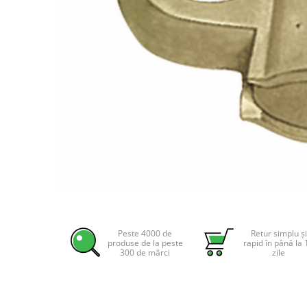
Incarcatoare acumulatori
Panouri fotovoltaice si accesorii
Panouri fotovoltaice
Sisteme prindere panouri
fotovoltaice
Accesorii
Invertoare
Invertoare Hibrid
Invertoare On-grid
Invertoare Off-grid
Controlere solare
Distribuie
pe
MPPT
Facebook
Peste 4000 de
Retur simplu și
PWM
produse de la peste
rapid în până la 
300 de mărci
zile
Convertoare de tensiune
Sisteme de stocare energie
LiFePO4