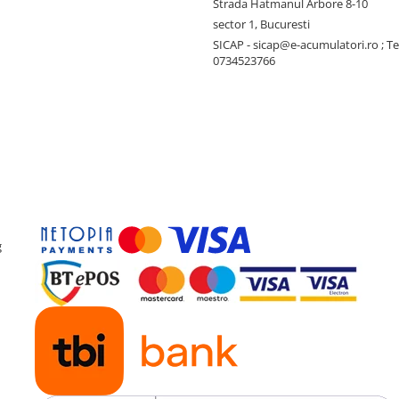
Strada Hatmanul Arbore 8-10
sector 1, Bucuresti
SICAP - sicap@e-acumulatori.ro ; Te
0734523766
g