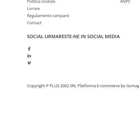
Politica cookies
ANPC
Redresoare, incarcatoare si testere
Livrare
Redresoare auto, moto, barci si
Regulamente campanii
stationare
Contact
Surse UPS
SOCIAL
URMARESTE-NE IN SOCIAL MEDIA
UPS pentru centrale termice si
sisteme de urgenta - acumulator
extern
UPS Calculatoare si Servere
UPS Trifazat
Stabilizatoare Tensiune
PDUs unitati de distributie a
Copyright P PLUS 2002 SRL
Platforma E-commerce by Goma
energiei electrice
Cabinete baterii
Acumulatori UPS
Drumetii / Camping
Accesorii
Frigidere portabile