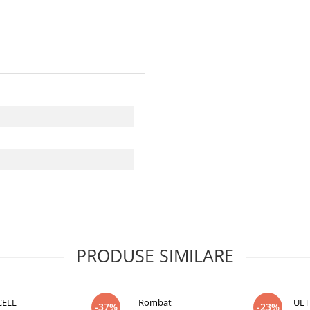
PRODUSE SIMILARE
CELL
Rombat
ULT
-37%
-23%