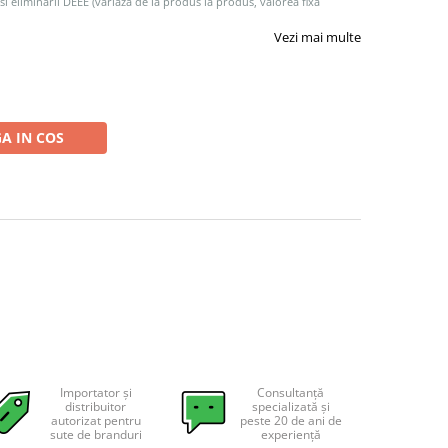
 si eliminarii DEEE (variaza de la produs la produs, valorea fixa
Vezi mai multe
A IN COS
Importator și
Consultanță
distribuitor
specializată și
autorizat pentru
peste 20 de ani de
sute de branduri
experiență