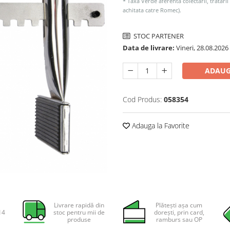
* Taxa Verde aferenta colectarii, tratarii
achitata catre Romec).
STOC PARTENER
Data de livrare:
Vineri, 28.08.2026
ADAUG
Cod Produs:
058354
Adauga la Favorite
Livrare rapidă din
Plătești așa cum
14
stoc pentru mii de
dorești, prin card,
produse
ramburs sau OP