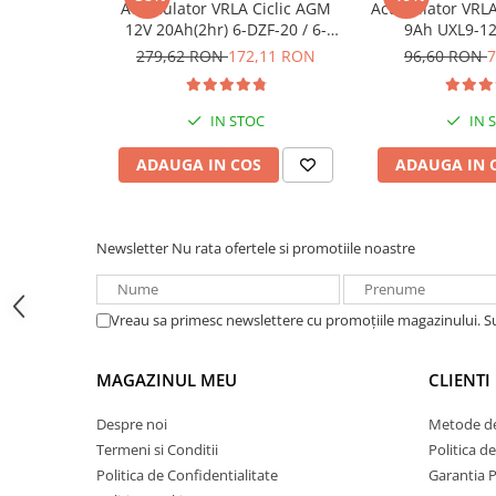
Acumulatori VRLA AGM/GEL /
Acumulator VRLA Ciclic AGM
Acumulator VRLA 
12V 20Ah(2hr) 6-DZF-20 / 6-
9Ah UXL9-12
Tractiune / LiFePo4
DZM-20 pentru biciclete
279,62 RON
172,11 RON
96,60 RON
7
Baterii si acumulatori gel si VRLA
electrice
6-12 V
Baterii si acumulatori AGM VRLA
IN STOC
IN 
de 6-12 V
ADAUGA IN COS
ADAUGA IN 
Acumulatori Moto, ATV
GEL
AGM
Newsletter
Nu rata ofertele si promotiile noastre
Li-Ion
SLA AGM (Sealed Lead Acid)
Vreau sa primesc newslettere cu promoțiile magazinului. 
Deep Cycle - Tractiune/Semi-
Tractiune
Marine & Caravan
MAGAZINUL MEU
CLIENTI
APC
Despre noi
Metode de
Pachete acumulatori VRLA
Termeni si Conditii
Politica d
Politica de Confidentialitate
Garantia 
Sisteme de management (BMS)