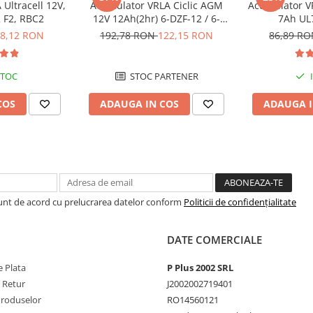
Ultracell 12V,
Acumulator VRLA Ciclic AGM
Acumulator VR
 F2, RBC2
12V 12Ah(2hr) 6-DZF-12 / 6-
7Ah UL
DZM-12 pentru biciclete
8,12 RON
192,78 RON
122,15 RON
86,89 R
electrice M5, prindere cu surub
STOC
STOC PARTENER
COS
ADAUGA IN COS
ADAUGA I
Sunt de acord cu prelucrarea datelor conform
Politicii de confidențialitate
DATE COMERCIALE
 Plata
P Plus 2002 SRL
e Retur
J2002002719401
Produselor
RO14560121