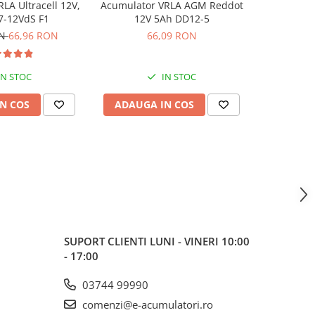
LA Ultracell 12V,
Acumulator VRLA AGM Reddot
Acumulator
7-12VdS F1
12V 5Ah DD12-5
3.
ON
66,96 RON
66,09 RON
37,62
IN STOC
IN STOC
N COS
ADAUGA IN COS
ADAUG
SUPORT CLIENTI
LUNI - VINERI 10:00
- 17:00
03744 99990
comenzi@e-acumulatori.ro