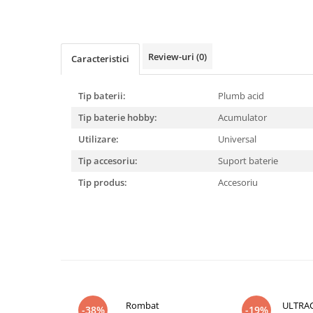
Pachete complete stocare energie
Sisteme de Stocare Comerciale
Sisteme fotovoltaice complete
Review-uri
(0)
Caracteristici
Sisteme fotovoltaice de putere
mica (rulota/caravan/case de
Tip baterii:
Plumb acid
vacanta)
Sisteme fotovoltaice profesionale
Tip baterie hobby:
Acumulator
Pachete sisteme fotovoltaice
Utilizare:
Universal
Statii de incarcare vehicule
Tip accesoriu:
Suport baterie
electrice
Tip produs:
Accesoriu
Statii de incarcare
Cabluri de incarcare vehicule
electrice
Prize de incarcare vehicule
electrice
Accesorii
Turbine eoliene pentru casă
Rombat
ULTRA
-38%
-19%