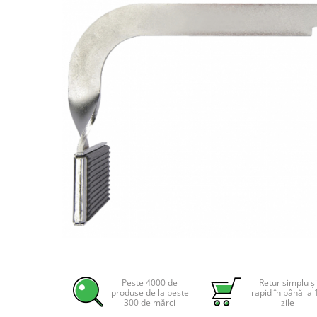
Incarcatoare acumulatori
Panouri fotovoltaice si accesorii
Panouri fotovoltaice
Sisteme prindere panouri
fotovoltaice
Accesorii
Invertoare
Invertoare Hibrid
Invertoare On-grid
Invertoare Off-grid
Controlere solare
MPPT
PWM
Distribuie
pe
Convertoare de tensiune
Facebook
Peste 4000 de
Retur simplu și
Sisteme de stocare energie
produse de la peste
rapid în până la 
300 de mărci
zile
LiFePO4