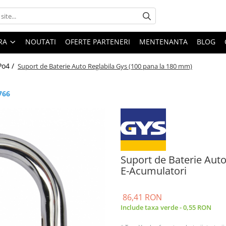
ARA
NOUTATI
OFERTE PARTENERI
MENTENANTA
BLOG
Po4 /
Suport de Baterie Auto Reglabila Gys (100 pana la 180 mm)
766
Suport de Baterie Auto
E-Acumulatori
86,41 RON
Include taxa verde - 0,55 RON