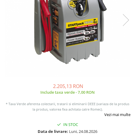
Sisteme de management (BMS)
Redresoare, incarcatoare si testere
Redresoare auto, moto, barci si
stationare
2.205,13 RON
Include taxa verde - 7,00 RON
* Taxa Verde aferenta colectarii, tratarii si eliminarii DEEE (variaza de la produs
la produs, valorea fixa achitata catre Romec).
Vezi mai multe
IN STOC
Data de livrare:
Luni, 24.08.2026