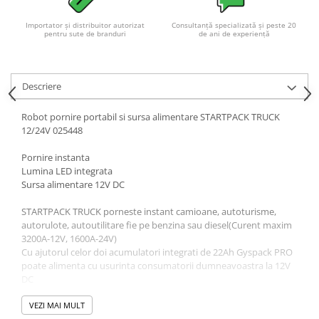
Importator și distribuitor autorizat
Consultanță specializată și peste 20
pentru sute de branduri
de ani de experiență
Descriere
Robot pornire portabil si sursa alimentare STARTPACK TRUCK
12/24V 025448
Pornire instanta
Lumina LED integrata
Sursa alimentare 12V DC
STARTPACK TRUCK porneste instant camioane, autoturisme,
autorulote, autoutilitare fie pe benzina sau diesel(Curent maxim
3200A-12V, 1600A-24V)
Cu ajutorul celor doi acumulatori integrati de 22Ah Gyspack PRO
poate alimenta cu usurinta consumatorii dumneavoastra la 12V
DC
Lanterna integrata LED cu 7 led-uri de 3.6W va poate ajuta in
conditii de noapte sau luminozitate scazuta
VEZI MAI MULT