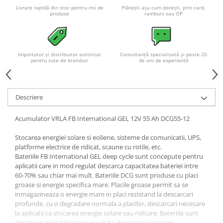
Livrare rapidă din stoc pentru mii de
Plătești așa cum dorești, prin card,
produse
ramburs sau OP
Importator și distribuitor autorizat
Consultanță specializată și peste 20
pentru sute de branduri
de ani de experiență
Descriere
Acumulator VRLA FB International GEL 12V 55 Ah DCG55-12
Stocarea energiei solare si eoliene, sisteme de comunicatii, UPS,
platforme electrice de ridicat, scaune cu rotile, etc.
Bateriile FB International GEL deep cycle sunt concepute pentru
aplicatii care in mod regulat descarca capacitatea bateriei intre
60-70% sau chiar mai mult. Bateriile DCG sunt produse cu placi
groase si energie specifica mare. Placile groase permit sa se
inmagazineaza o energie mare in placi rezistand la descarcari
profunde, cu o degradare normala a placilor, descarcari necesare
la aplicatii ca stocarea energie solare sau ridicare. Bateriile sunt
destinare aplicatiilor care necesita descarcari/incarcari