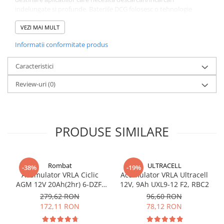
indelungate si profunde. Bateriile DCG folosesc o tehnologie
speciala pentru creearea gratarelor de Pb si a masei active de pe
gratare. Aceasta tehnologie ofera o viata mai lunga a bateriei in
VEZI MAI MULT
aplicatiile de incarcare/descarcare profunda.
Informatii conformitate produs
Specificatii:
Tensiune 12V
Caracteristici
Capacitate 55 Ah @10hr
Review-uri
(0)
Tehnologie GEL
Dimensiuni 230x138x208 mm
Greutatea 16.1 kg
Garantie 12 luni!
PRODUSE SIMILARE
Imaginile sunt orientative.
Rombat
ULTRACELL
-38%
-19%
Acumulator VRLA Ciclic
Acumulator VRLA Ultracell
AGM 12V 20Ah(2hr) 6-DZF-
12V, 9Ah UXL9-12 F2, RBC2
20 / 6-DZM-20 pentru
279,62 RON
96,60 RON
biciclete electrice
172,11 RON
78,12 RON