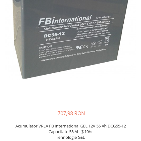
Sisteme de management (BMS)
Redresoare, incarcatoare si testere
Redresoare auto, moto, barci si
stationare
707,98 RON
Acumulator VRLA FB International GEL 12V 55 Ah DCG55-12
Capacitate 55 Ah @10hr
Tehnologie GEL