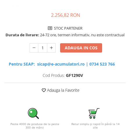
Sisteme de management (BMS)
2.256,82 RON
Redresoare, incarcatoare si testere
Redresoare auto, moto, barci si
STOC PARTENER
stationare
Durata de livrare:
24-72 ore, termen informativ, nu este contractual
ADAUGA IN COS
Pentru SEAP:
sicap@e-acumulatori.ro
|
0734 523 766
Cod Produs:
GF1290V
Adauga la Favorite
Peste 4000 de produse de la peste
Retur simplu și rapid în până la 14
300 de mărci
zile