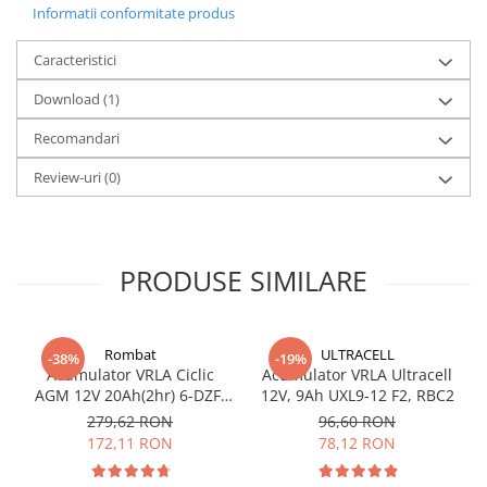
Informatii conformitate produs
Caracteristici
Download (1)
Recomandari
Review-uri
(0)
PRODUSE SIMILARE
Rombat
ULTRACELL
-38%
-19%
Acumulator VRLA Ciclic
Acumulator VRLA Ultracell
AGM 12V 20Ah(2hr) 6-DZF-
12V, 9Ah UXL9-12 F2, RBC2
20 / 6-DZM-20 pentru
279,62 RON
96,60 RON
biciclete electrice
172,11 RON
78,12 RON