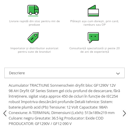
Livrare rapidă din stoc pentru mii de
Plătești așa cum dorești, prin card,
produse
ramburs sau OP
Importator și distribuitor autorizat
Consultanță specializată și peste 20
pentru sute de branduri
de ani de experiență
Descriere
Acumulator TRACTIUNE Sonnenschein dryfit bloc GF1290V 12V
98 AH Dryfit GF Series Sistem gel ciclu profund de descarcare, fără
întreținere, sigilat viața approx 450 de cicluri în funcție de IEC254
robust împotriva descărcării profunde Detalii tehnice: Sistem:
baterie plumb acid (Pb) Tensiune: 12 Volt Capacitate: 98Ah
Conexiune: A-TERMINAL Dimensiuni (Lxlxh): 513x189x219 mm
Culoare: negru Greutate: 36.5 kg Producator: Exide COD
PRODUCATOR: GF1290V / GF12 090 V