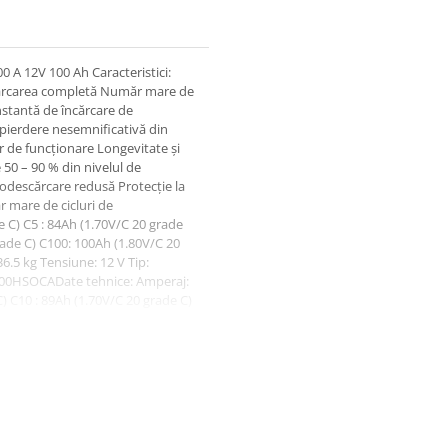
 A 12V 100 Ah Caracteristici:
scărcarea completă Număr mare de
onstantă de încărcare de
 pierdere nesemnificativă din
r de funcţionare Longevitate și
de 50 – 90 % din nivelul de
todescărcare redusă Protecţie la
 mare de cicluri de
e C) C5 : 84Ah (1.70V/C 20 grade
rade C) C100: 100Ah (1.80V/C 20
.5 kg Tensiune: 12 V Tip:
00HSOCADate tehnice: Amperaj:
C) C10 : 89Ah (1.70V/C 20 grade C)
de C) Dimensiuni (L x l x H)
mb-gel Tehnologie: plumb-gel