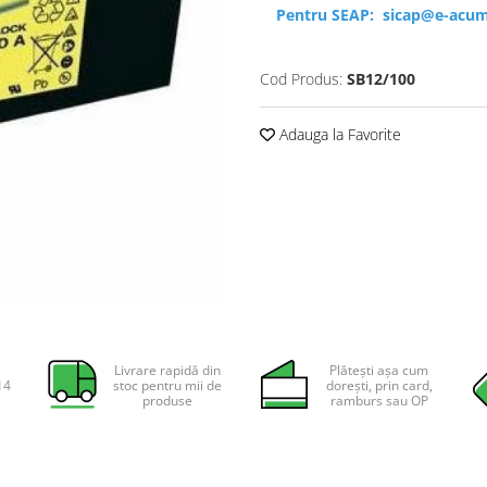
Pentru SEAP:
sicap@e-acum
Cod Produs:
SB12/100
Adauga la Favorite
Livrare rapidă din
Plătești așa cum
14
stoc pentru mii de
dorești, prin card,
produse
ramburs sau OP