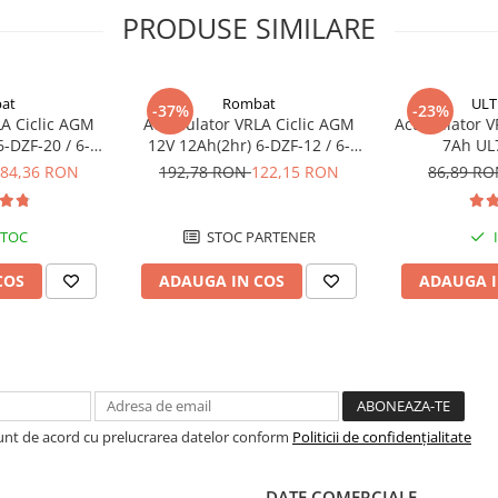
PRODUSE SIMILARE
at
Rombat
ULT
-37%
-23%
A Ciclic AGM
Acumulator VRLA Ciclic AGM
Acumulator VR
6-DZF-20 / 6-
12V 12Ah(2hr) 6-DZF-12 / 6-
7Ah UL
u biciclete
DZM-12 pentru biciclete
84,36 RON
192,78 RON
122,15 RON
86,89 R
ice
electrice M5, prindere cu surub
STOC
STOC PARTENER
COS
ADAUGA IN COS
ADAUGA I
Sunt de acord cu prelucrarea datelor conform
Politicii de confidențialitate
DATE COMERCIALE