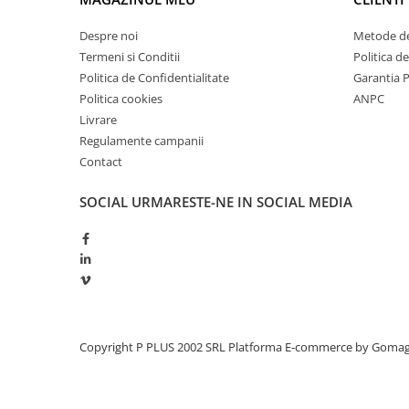
Redresoare, incarcatoare si testere
Despre noi
Metode de
Redresoare auto, moto, barci si
Termeni si Conditii
Politica d
stationare
Politica de Confidentialitate
Garantia 
Surse UPS
Politica cookies
ANPC
UPS pentru centrale termice si
Livrare
sisteme de urgenta - acumulator
Regulamente campanii
extern
UPS Calculatoare si Servere
Contact
UPS Trifazat
SOCIAL
URMARESTE-NE IN SOCIAL MEDIA
Stabilizatoare Tensiune
PDUs unitati de distributie a
energiei electrice
Cabinete baterii
Acumulatori UPS
Copyright P PLUS 2002 SRL
Platforma E-commerce by Goma
Drumetii / Camping
Accesorii
Frigidere portabile