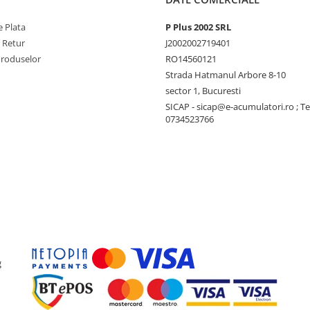
 Plata
P Plus 2002 SRL
e Retur
J2002002719401
Produselor
RO14560121
Strada Hatmanul Arbore 8-10
sector 1, Bucuresti
SICAP - sicap@e-acumulatori.ro ; Te
0734523766
g