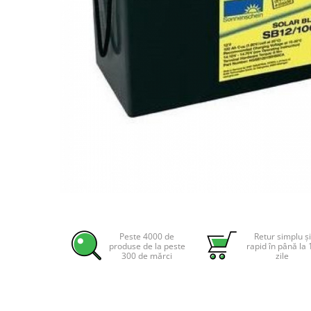
Incarcatoare acumulatori
Panouri fotovoltaice si accesorii
Panouri fotovoltaice
Sisteme prindere panouri
fotovoltaice
Accesorii
Invertoare
Invertoare Hibrid
Invertoare On-grid
Invertoare Off-grid
Controlere solare
Distribuie
pe
MPPT
Facebook
Peste 4000 de
Retur simplu și
PWM
produse de la peste
rapid în până la 
300 de mărci
zile
Convertoare de tensiune
Sisteme de stocare energie
LiFePO4