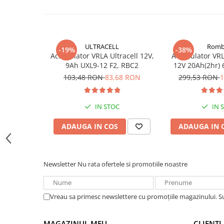
Acumulatori VRLA AGM/GEL /
Tractiune / LiFePo4
Baterii si acumulatori gel si VRLA
6-12 V
ULTRACELL
Romb
-19%
-38%
Baterii si acumulatori AGM VRLA
Acumulator VRLA Ultracell 12V,
Acumulator VRL
de 6-12 V
9Ah UXL9-12 F2, RBC2
12V 20Ah(2hr) 
DZM-20 pentr
103,48 RON
83,68 RON
299,53 RON
1
Acumulatori Moto, ATV
electr
GEL
AGM
IN STOC
IN 
Li-Ion
ADAUGA IN COS
ADAUGA IN 
SLA AGM (Sealed Lead Acid)
Deep Cycle - Tractiune/Semi-
Tractiune
Newsletter
Nu rata ofertele si promotiile noastre
Marine & Caravan
APC
Vreau sa primesc newslettere cu promoțiile magazinului. 
Pachete acumulatori VRLA
Sisteme de management (BMS)
MAGAZINUL MEU
CLIENTI