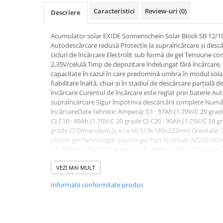
Pachete complete stocare energie
Caracteristici
Review-uri
(0)
Descriere
Sisteme de Stocare Comerciale
Acumulator solar EXIDE Sonnenschein Solar Block SB 12/100
Sisteme fotovoltaice complete
Autodescărcare redusă Protecţie la supraîncărcare și de
Sisteme fotovoltaice de putere
cicluri de încărcare Electrolit sub formă de gel Tensiune c
mica (rulota/caravan/case de
2,35V/celulă Timp de depozitare îndelungat fără încărcare,
vacanta)
capacitate în cazul în care predomină umbra în modul sola
Sisteme fotovoltaice profesionale
fiabilitate înaltă, chiar și în stadiul de descărcare parțială 
încărcare Curentul de încărcare este reglat prin baterie Au
Pachete sisteme fotovoltaice
supraîncărcare Sigur împotriva descărcării complete Număr
Statii de incarcare vehicule
încărcareDate tehnice: Amperaj: C1 : 57Ah (1.70V/C 20 grad
electrice
C) C10 : 89Ah (1.70V/C 20 grade C) C20 : 90Ah (1.75V/C 20 g
grade C) Dimensiuni (L x l x H) 513x189x223mm Greutate: 36
Statii de incarcare
plumb-gel Tehnologie: plumb-gel Part Number: NGSB1201
Cabluri de incarcare vehicule
C1 : 57Ah (1.70V/C 20 grade C) C5 : 84Ah (1.70V/C 20 grade 
electrice
C20 : 90Ah (1.75V/C 20 grade C) C100: 100Ah (1.80V/C 20 gra
513x189x223mm Greutate: 36.5 kg Tensiune: 12 V Tip: plu
VEZI MAI MULT
Prize de incarcare vehicule
Part Number: NGSB120100HSOCA
electrice
Informatii conformitate produs
Accesorii
Turbine eoliene pentru casă