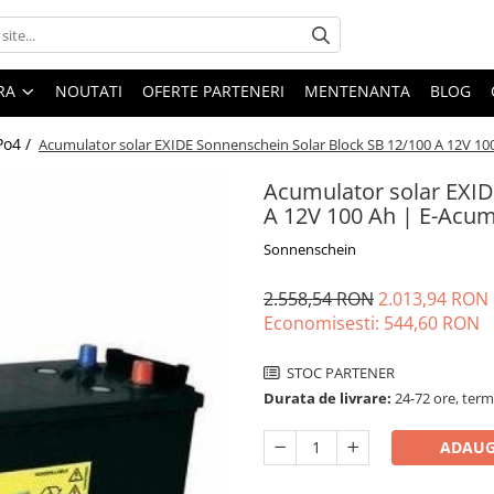
ARA
NOUTATI
OFERTE PARTENERI
MENTENANTA
BLOG
Po4 /
Acumulator solar EXIDE Sonnenschein Solar Block SB 12/100 A 12V 10
Acumulator solar EXID
A 12V 100 Ah | E-Acum
Sonnenschein
2.558,54 RON
2.013,94 RON
Economisesti:
544,60
RON
STOC PARTENER
Durata de livrare:
24-72 ore, term
ADAUG