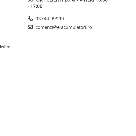
- 17:00
03744 99990
comenzi@e-acumulatori.ro
lefon: