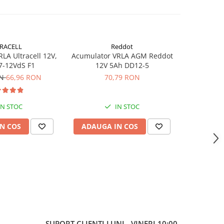
RACELL
Reddot
-26%
LA Ultracell 12V,
Acumulator VRLA AGM Reddot
Acumulator
7-12VdS F1
12V 5Ah DD12-5
3.
ON
66,96 RON
70,79 RON
40,30
IN STOC
IN STOC
N COS
ADAUGA IN COS
ADAUG
SUPORT CLIENTI
LUNI - VINERI 10:00