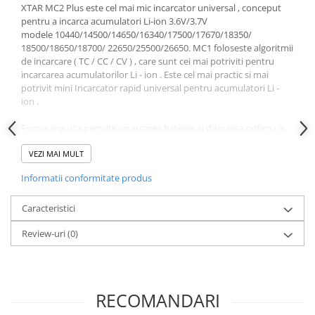
Acumulatori VRLA AGM/GEL /
XTAR MC2 Plus este cel mai mic incarcator universal , conceput
Tractiune / LiFePo4
pentru a incarca acumulatori Li-ion 3.6V/3.7V
modele 10440/14500/14650/16340/17500/17670/18350/
Baterii si acumulatori gel si VRLA
18500/18650/18700/ 22650/25500/26650. MC1 foloseste algoritmii
6-12 V
de incarcare ( TC / CC / CV ) , care sunt cei mai potriviti pentru
Baterii si acumulatori AGM VRLA
incarcarea acumulatorilor Li - ion . Este cel mai practic si mai
de 6-12 V
potrivit mini Incarcator rapid universal pentru acumulatori Li -
ion .
Acumulatori Moto, ATV
Forma ingusta permite incarcarea bateriei si disiparea optima a
GEL
caldurii.
AGM
VEZI MAI MULT
Li-Ion
Dupa ce Introduceti acumulatorul in incarcator se aprinde LED-ul
Informatii conformitate produs
rosu , bateria se incarca . Dupa incarcarea bateriei , LED-ul se
SLA AGM (Sealed Lead Acid)
aprinde verde . Incarcarea este controlata de un cip care
Deep Cycle - Tractiune/Semi-
monitorizeaza temperatura circuitului, daca temperatura
Caracteristici
Tractiune
detectata este prea mare ,curentul de incarcare este redus
Review-uri
(0)
automat pentru a preveni deteriorarea bateriei sau incarcatorul .
Marine & Caravan
Caracteristici :
APC
Incarcare algoritm: TC / CC / CV .
Pachete acumulatori VRLA
Curentul de incarcare : 500 mA sau 1000 mA
RECOMANDARI
Finalizarea de incarcare la tensiunea bateriei de 4,20 V.
Sisteme de management (BMS)
Protectia impotriva introducerii acumulatorului cu polaritate