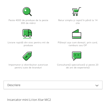
Pachete complete stocare energie
Sisteme de Stocare Comerciale
Sisteme fotovoltaice complete
Peste 4000 de produse de la peste
Retur simplu și rapid în până la 14
300 de mărci
zile
Sisteme fotovoltaice de putere
mica (rulota/caravan/case de
vacanta)
Sisteme fotovoltaice profesionale
Livrare rapidă din stoc pentru mii de
Plătești așa cum dorești, prin card,
Pachete sisteme fotovoltaice
produse
ramburs sau OP
Statii de incarcare vehicule
electrice
Statii de incarcare
Importator și distribuitor autorizat
Consultanță specializată și peste 20
pentru sute de branduri
de ani de experiență
Cabluri de incarcare vehicule
electrice
Prize de incarcare vehicule
Descriere
electrice
Accesorii
Incarcator mini Li-Ion Xtar MC2
Turbine eoliene pentru casă