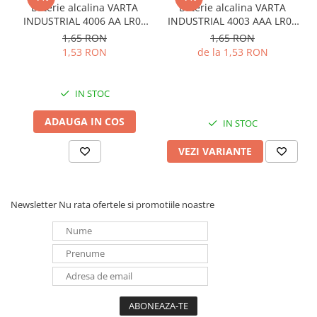
Baterie alcalina VARTA
Baterie alcalina VARTA
Panouri portabile
INDUSTRIAL 4006 AA LR06
INDUSTRIAL 4003 AAA LR03
1.5V bulk
1.5V
1,65 RON
1,65 RON
Racire/Incalzire
1,53 RON
de la 1,53 RON
Statii energie portabile
Diverse
IN STOC
Electrice
ADAUGA IN COS
Intrerupatoare si prize
IN STOC
Dulapuri pentru cablare
VEZI VARIANTE
structurata
Sigurante
Tablouri electrice
Newsletter
Nu rata ofertele si promotiile noastre
Lumina (Becuri si Lanterne)
Laptop & PC accesorii, baterii,
cabluri USB, prelungitoare USB
Cablu de date si Adaptoare
Solutii solare portabile
Lichidare de stoc