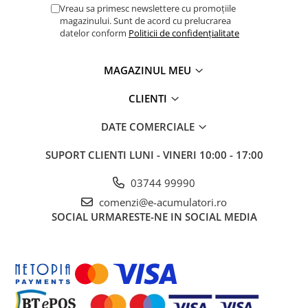
Vreau sa primesc newslettere cu promoțiile
UPS
magazinului. Sunt de acord cu prelucrarea
Acumulatori
datelor conform
Politicii de confidențialitate
Diverse
MAGAZINUL MEU
Invertoare
Sisteme de prindere
CLIENTI
Statii de incarcare EV
DATE COMERCIALE
OUTLET
SUPORT CLIENTI
LUNI - VINERI 10:00 - 17:00
Pompe de caldura
03744 99990
comenzi@e-acumulatori.ro
SOCIAL
URMARESTE-NE IN SOCIAL MEDIA