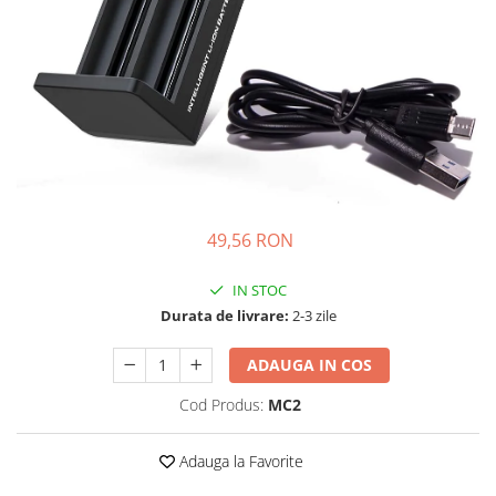
Incarcatoare acumulatori
Panouri fotovoltaice si accesorii
Panouri fotovoltaice
Sisteme prindere panouri
fotovoltaice
Accesorii
Invertoare
Invertoare Hibrid
49,56 RON
Invertoare On-grid
IN STOC
Invertoare Off-grid
Durata de livrare:
2-3 zile
Controlere solare
MPPT
ADAUGA IN COS
PWM
Cod Produs:
MC2
Convertoare de tensiune
Sisteme de stocare energie
Adauga la Favorite
LiFePO4