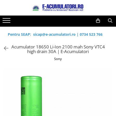
Toate Produsele
Reduceri de vara
Acumulatori, Baterii si Incarcatoare
Cabluri
Uzuale
Pentru SEAP:
sicap@e-acumulatori.ro
|
0734 523 766
Acumulatori
Baterii
Diverse
Acumulator 18650 Li-Ion 2100 mah Sony VTC4
Baterii alcaline
Prelungitoare
high drain 30A | E-Acumulatori
Baterii litiu
Panouri fotovoltaice
Sony
Zinc-Carbon
Sisteme de prindere
Baterii rotunde argint
Invertoare
Baterii auditive
Statii de incarcare EV
Accesorii baterii
UPS
Baterii Industriale
Acumulatori
Ni-MH
Li-Ion