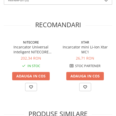
Review-uri
(0)
Incarcati complet acumulatorul inainte de prima utilizare!
Redresoare, incarcatoare si testere
Redresoare auto, moto, barci si
stationare
RECOMANDARI
Surse UPS
UPS pentru centrale termice si
sisteme de urgenta - acumulator
NITECORE
XTAR
extern
UPS Calculatoare si Servere
Incarcator Universal
Incarcator mini Li-Ion Xtar
Inteligent NITECORE
MC1
UPS Trifazat
Digicharger D4 fara adaptor
202,34 RON
26,71 RON
Stabilizatoare Tensiune
auto
IN STOC
STOC PARTENER
PDUs unitati de distributie a
energiei electrice
ADAUGA IN COS
ADAUGA IN COS
Cabinete baterii
Acumulatori UPS
Drumetii / Camping
Accesorii
PRODUSE SIMILARE
Frigidere portabile