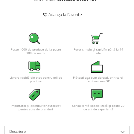
Pachete complete stocare energie
Adauga la Favorite
Sisteme de Stocare Comerciale
Sisteme fotovoltaice complete
Sisteme fotovoltaice de putere
mica (rulota/caravan/case de
vacanta)
Sisteme fotovoltaice profesionale
Peste 4000 de produse de la peste
Retur simplu și rapid în până la 14
300 de mărci
zile
Pachete sisteme fotovoltaice
Statii de incarcare vehicule
electrice
Livrare rapidă din stoc pentru mii de
Plătești așa cum dorești, prin card,
Statii de incarcare
produse
ramburs sau OP
Cabluri de incarcare vehicule
electrice
Prize de incarcare vehicule
Importator și distribuitor autorizat
Consultanță specializată și peste 20
electrice
pentru sute de branduri
de ani de experiență
Accesorii
Turbine eoliene pentru casă
Descriere