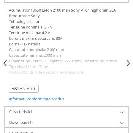
Acumulatori VRLA AGM/GEL /
Tractiune / LiFePo4
Acumulator 18650 Li-Ion 2100 mah Sony VTC4 high drain 30A
Baterii si acumulatori gel si VRLA
Producator: Sony
Tehnologie: Li-Ion
6-12 V
Tensiune nominala: 3.7 V
Baterii si acumulatori AGM VRLA
Tensiune maxima: 4.2 V
de 6-12 V
Curent maxim descarcare: 30A
Borna (+) - neteda
Acumulatori Moto, ATV
Capacitate nominala: 2100 mah
GEL
Capacitate minima: 2000 mah
Dimensiune - 18650 - Lungime: 65.20 mm Diametru: 18.35 mm
AGM
Tip celula Li-Ion - Sony
Li-Ion
Peste 500 cicluri de descarcare-reincarcare!
SLA AGM (Sealed Lead Acid)
Atentie!
Deep Cycle - Tractiune/Semi-
VEZI MAI MULT
Tractiune
Nu incinerati
Informatii conformitate produs
Nu demontati
Marine & Caravan
Nu scurtcircuitati contactele pozitive si negative
APC
Nu expuneti la caldura
Caracteristici
Nu descarcati complet
Pachete acumulatori VRLA
Download (1)
Nu folositi forta pentru a instala o baterie li-ion
Folositi numai incarcatoare de acumulatori de calitate
Sisteme de management (BMS)