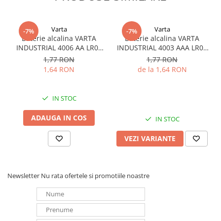
Panouri portabile
Racire/Incalzire
Varta
Varta
-7%
-7%
Baterie alcalina VARTA
Baterie alcalina VARTA
Statii energie portabile
INDUSTRIAL 4006 AA LR06
INDUSTRIAL 4003 AAA LR03
Diverse
1.5V bulk
1.5V
1,77 RON
1,77 RON
1,64 RON
de la 1,64 RON
Electrice
Intrerupatoare si prize
Dulapuri pentru cablare
IN STOC
structurata
ADAUGA IN COS
IN STOC
Sigurante
Tablouri electrice
VEZI VARIANTE
Lumina (Becuri si Lanterne)
Laptop & PC accesorii, baterii,
cabluri USB, prelungitoare USB
Newsletter
Nu rata ofertele si promotiile noastre
Cablu de date si Adaptoare
Solutii solare portabile
Lichidare de stoc