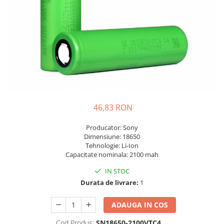
Incarcatoare acumulatori
Panouri fotovoltaice si accesorii
Panouri fotovoltaice
Sisteme prindere panouri
fotovoltaice
Accesorii
Invertoare
Invertoare Hibrid
46,83 RON
Invertoare On-grid
Producator: Sony
Invertoare Off-grid
Dimensiune: 18650
Tehnologie: Li-Ion
Controlere solare
Capacitate nominala: 2100 mah
MPPT
IN STOC
PWM
Durata de livrare:
1
Convertoare de tensiune
Sisteme de stocare energie
ADAUGA IN COS
LiFePO4
Cod Produs:
SN18650-2100VTC4