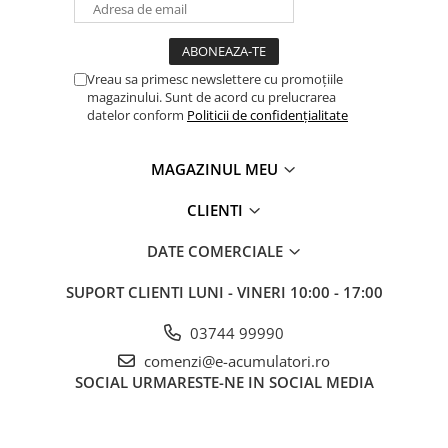
UPS
Acumulatori
Diverse
Vreau sa primesc newslettere cu promoțiile
magazinului. Sunt de acord cu prelucrarea
Invertoare
datelor conform
Politicii de confidențialitate
Sisteme de prindere
Statii de incarcare EV
MAGAZINUL MEU
OUTLET
CLIENTI
Pompe de caldura
DATE COMERCIALE
SUPORT CLIENTI
LUNI - VINERI 10:00 - 17:00
03744 99990
comenzi@e-acumulatori.ro
SOCIAL
URMARESTE-NE IN SOCIAL MEDIA