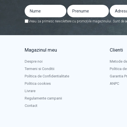
Acumulatori
Diverse
Invertoare
Vreau sa primesc newslettere cu promoțiile magazinului. Sunt de a
Sisteme de prindere
Statii de incarcare EV
OUTLET
Magazinul meu
Clienti
Pompe de caldura
Despre noi
Metode de
Termeni si Conditii
Politica de
Politica de Confidentialitate
Garantia P
Politica cookies
ANPC
Livrare
Regulamente campanii
Contact