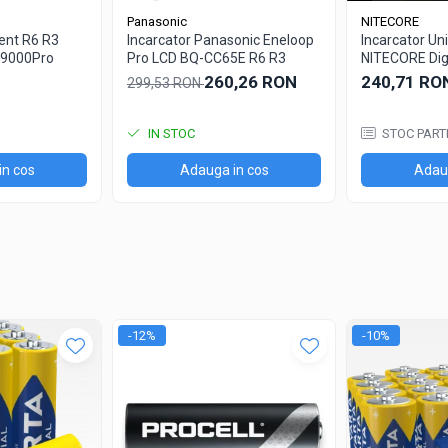
Panasonic
NITECORE
gent R6 R3
Incarcator Panasonic Eneloop
Incarcator Uni
C9000Pro
Pro LCD BQ-CC65E R6 R3
NITECORE Dig
adaptor auto
260,26 RON
240,71 RO
299,53 RON
IN STOC
STOC PART
in cos
Adauga in cos
Adaug
-12%
-10%