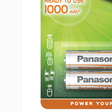
Incarcatoare acumulatori
Panouri fotovoltaice si accesorii
Panouri fotovoltaice
Sisteme prindere panouri
fotovoltaice
Accesorii
Invertoare
Invertoare Hibrid
Invertoare On-grid
Invertoare Off-grid
Controlere solare
MPPT
PWM
Convertoare de tensiune
Sisteme de stocare energie
LiFePO4