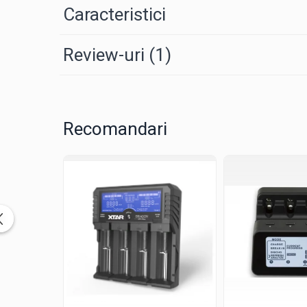
Tractiune / LiFePo4
Caracteristici
Baterii si acumulatori gel si VRLA 6-
12 V
Review-uri
(1)
Baterii si acumulatori AGM VRLA de
6-12 V
Acumulatori Moto, ATV
GEL
Recomandari
AGM
Li-Ion
SLA AGM (Sealed Lead Acid)
Deep Cycle - Tractiune/Semi-
Tractiune
Marine & Caravan
APC
Pachete acumulatori VRLA
Sisteme de management (BMS)
Redresoare, incarcatoare si testere