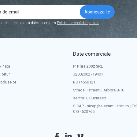
cord cu prelucrarea datelor conform
Politicii de confidențialitate
Date comerciale
 Plata
P Plus 2002 SRL
 Retur
J2002002719401
roduselor
RO14560121
Strada Hatmanul Arbore 8-10
sector 1, Bucuresti
SICAP - sicap@e-acumulatori.ro ; Tel
0734523766