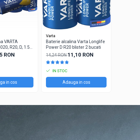
Varta
Varta
ina VARTA
Baterie alcalina Varta Longlife
Baterie al
20, R20, D, 1.5V,
Power D R20 blister 2 bucati
Power AA b
25 RON
11,10 RON
14,24 RON
65,35 RO
IN STOC
STOC P
a in cos
Adauga in cos
Ad