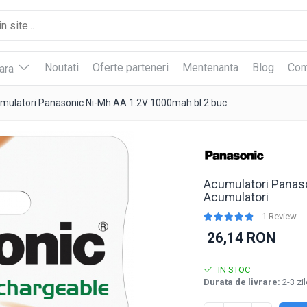
Noutati
Oferte parteneri
Mentenanta
Blog
Con
vara
mulatori Panasonic Ni-Mh AA 1.2V 1000mah bl 2 buc
Acumulatori Panaso
Acumulatori
1 Review
26,14 RON
IN STOC
Durata de livrare:
2-3 zil