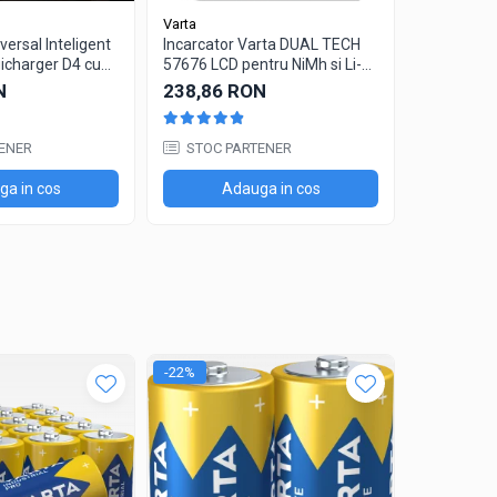
Varta
NITECORE
versal Inteligent
Incarcator Varta DUAL TECH
Incarcator 
icharger D4 cu
57676 LCD pentru NiMh si Li-
NITECORE 
Ion
adaptor a
N
238,86 RON
216,75 
ENER
STOC PARTENER
IN STO
a in cos
Adauga in cos
Ad
-22%
-23%