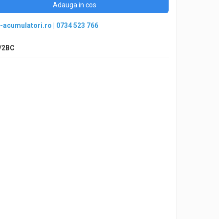
Adauga in cos
-acumulatori.ro
|
0734 523 766
/2BC