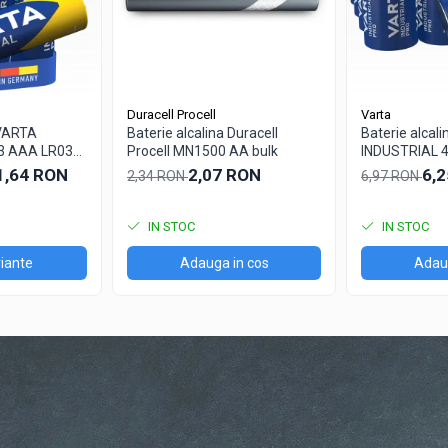
Duracell Procell
Varta
 VARTA
Baterie alcalina Duracell
Baterie alcal
3 AAA LR03
Procell MN1500 AA bulk
INDUSTRIAL 40
bulk
 1,64 RON
2,07 RON
6,
2,34 RON
6,97 RON
IN STOC
IN STOC
iante
Adauga in cos
Adaug