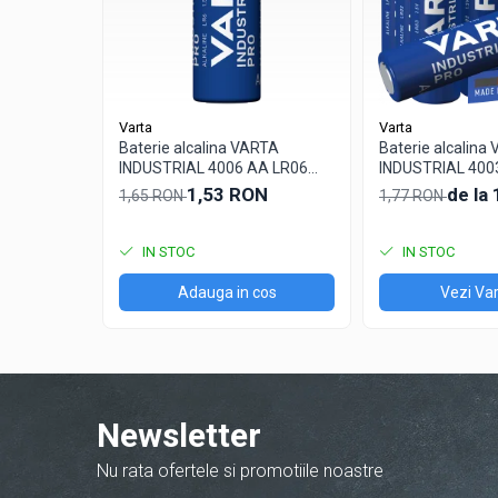
Panouri portabile
Racire/Incalzire
Statii energie portabile
Diverse
Varta
Varta
Electrice
Baterie alcalina VARTA
Baterie alcalina
INDUSTRIAL 4006 AA LR06
INDUSTRIAL 400
Intrerupatoare si prize
1.5V bulk
1.5V
1,53 RON
de la
1,65 RON
1,77 RON
Dulapuri pentru cablare structurata
Sigurante
IN STOC
IN STOC
Tablouri electrice
Lumina (Becuri si Lanterne)
Adauga in cos
Vezi Var
Laptop & PC accesorii, baterii,
cabluri USB, prelungitoare USB
Cablu de date si Adaptoare
Solutii solare portabile
Newsletter
Lichidare de stoc
UPS
Nu rata ofertele si promotiile noastre