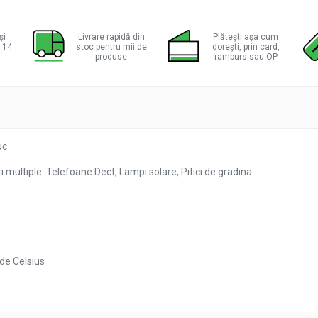
ie
ok
și
Livrare rapidă din
Plătești așa cum
a 14
stoc pentru mii de
dorești, prin card,
produse
ramburs sau OP
uc
i multiple: Telefoane Dect, Lampi solare, Pitici de gradina
ade Celsius