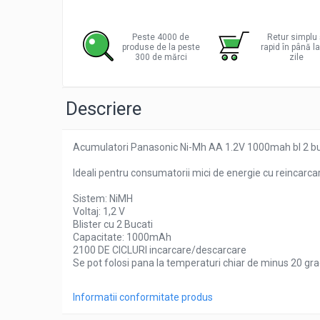
Distribu
Pachete complete stocare energie
pe
Facebo
Sisteme de Stocare Comerciale
Peste 4000 de
Retur simplu 
produse de la peste
rapid în până l
Sisteme fotovoltaice complete
300 de mărci
zile
Sisteme fotovoltaice de putere
mica (rulota/caravan/case de
Descriere
vacanta)
Sisteme fotovoltaice profesionale
Pachete sisteme fotovoltaice
Acumulatori Panasonic Ni-Mh AA 1.2V 1000mah bl 2 b
Statii de incarcare vehicule electrice
Ideali pentru consumatorii mici de energie cu reincarcar
Statii de incarcare
Cabluri de incarcare vehicule
Sistem: NiMH
Voltaj: 1,2 V
electrice
Blister cu 2 Bucati
Prize de incarcare vehicule
Capacitate: 1000mAh
electrice
2100 DE CICLURI incarcare/descarcare
Se pot folosi pana la temperaturi chiar de minus 20 gr
Accesorii
Turbine eoliene pentru casă
Informatii conformitate produs
Acumulatori VRLA AGM/GEL /