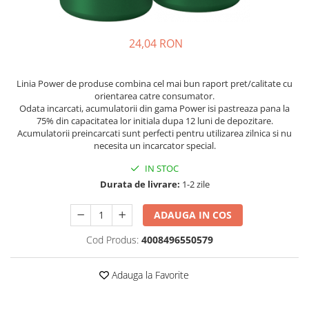
Pachete complete stocare energie
Sisteme de Stocare Comerciale
24,04 RON
Sisteme fotovoltaice complete
Sisteme fotovoltaice de putere
Linia Power de produse combina cel mai bun raport pret/calitate cu
mica (rulota/caravan/case de
orientarea catre consumator.
vacanta)
Sisteme fotovoltaice profesionale
Odata incarcati, acumulatorii din gama Power isi pastreaza pana la
75% din capacitatea lor initiala dupa 12 luni de depozitare.
Pachete sisteme fotovoltaice
Acumulatorii preincarcati sunt perfecti pentru utilizarea zilnica si nu
necesita un incarcator special.
Statii de incarcare vehicule
electrice
IN STOC
Statii de incarcare
Durata de livrare:
1-2 zile
Cabluri de incarcare vehicule
ADAUGA IN COS
electrice
Prize de incarcare vehicule
Cod Produs:
4008496550579
electrice
Accesorii
Adauga la Favorite
Turbine eoliene pentru casă