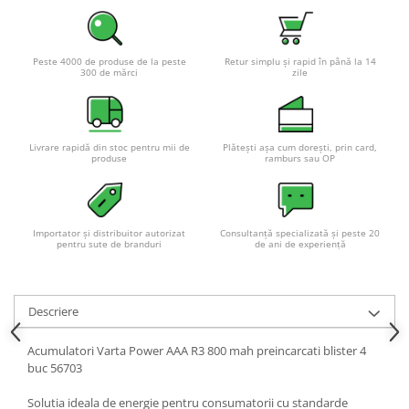
Acumulatori VRLA AGM/GEL /
Tractiune / LiFePo4
Baterii si acumulatori gel si VRLA
Peste 4000 de produse de la peste
Retur simplu și rapid în până la 14
6-12 V
300 de mărci
zile
Baterii si acumulatori AGM VRLA
de 6-12 V
Acumulatori Moto, ATV
Livrare rapidă din stoc pentru mii de
Plătești așa cum dorești, prin card,
produse
ramburs sau OP
GEL
AGM
Li-Ion
Importator și distribuitor autorizat
Consultanță specializată și peste 20
SLA AGM (Sealed Lead Acid)
pentru sute de branduri
de ani de experiență
Deep Cycle - Tractiune/Semi-
Tractiune
Marine & Caravan
Descriere
APC
Acumulatori Varta Power AAA R3 800 mah preincarcati blister 4
Pachete acumulatori VRLA
buc 56703
Sisteme de management (BMS)
Solutia ideala de energie pentru consumatorii cu standarde