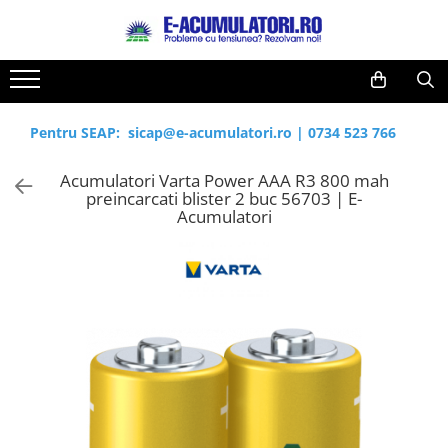
Toate Produsele
Reduceri de vara
Acumulatori, Baterii si Incarcatoare
Cabluri
Uzuale
Pentru SEAP:
sicap@e-acumulatori.ro
|
0734 523 766
Acumulatori
Baterii
Diverse
Acumulatori Varta Power AAA R3 800 mah
Baterii alcaline
Prelungitoare
preincarcati blister 2 buc 56703 | E-
Baterii litiu
Panouri fotovoltaice
Acumulatori
Zinc-Carbon
Sisteme de prindere
Baterii rotunde argint
Invertoare
Baterii auditive
Statii de incarcare EV
Accesorii baterii
UPS
Baterii Industriale
Acumulatori
Ni-MH
Li-Ion