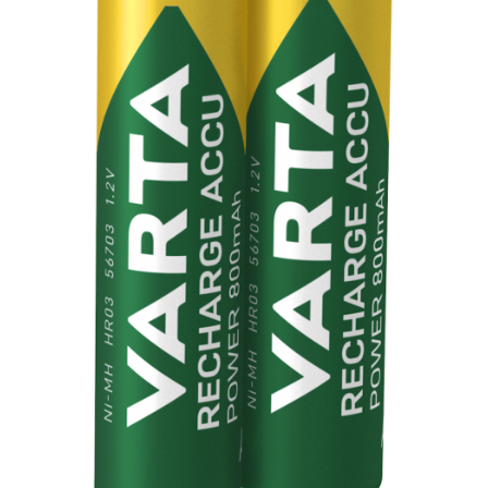
Incarcatoare acumulatori
Panouri fotovoltaice si accesorii
Panouri fotovoltaice
Sisteme prindere panouri
fotovoltaice
Accesorii
Invertoare
Invertoare Hibrid
Invertoare On-grid
Invertoare Off-grid
Controlere solare
MPPT
PWM
Convertoare de tensiune
Sisteme de stocare energie
LiFePO4