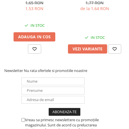
1.5V bulk
1.5V
1,65 RON
1,77 RON
UPS
1,53 RON
de la 1,64 RON
Acumulatori
Diverse
IN STOC
Invertoare
ADAUGA IN COS
IN STOC
Sisteme de prindere
Statii de incarcare EV
VEZI VARIANTE
OUTLET
Pompe de caldura
Newsletter
Nu rata ofertele si promotiile noastre
Vreau sa primesc newslettere cu promoțiile
magazinului. Sunt de acord cu prelucrarea