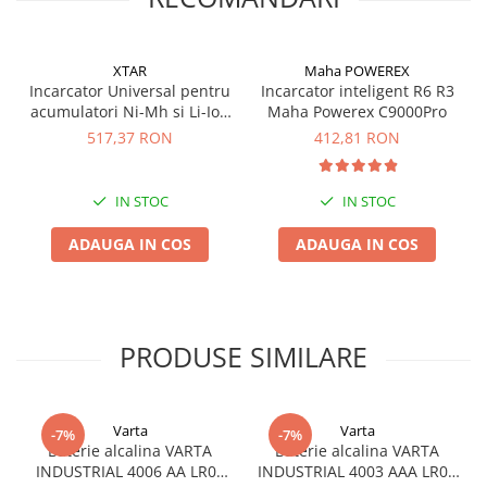
Panouri portabile
Racire/Incalzire
XTAR
Maha POWEREX
Incarcator Universal pentru
Incarcator inteligent R6 R3
Statii energie portabile
acumulatori Ni-Mh si Li-Ion
Maha Powerex C9000Pro
Diverse
Xtar VP4 Plus Dragon
517,37 RON
412,81 RON
Electrice
Intrerupatoare si prize
IN STOC
IN STOC
Dulapuri pentru cablare
structurata
ADAUGA IN COS
ADAUGA IN COS
Sigurante
Tablouri electrice
Lumina (Becuri si Lanterne)
PRODUSE SIMILARE
Laptop & PC accesorii, baterii,
cabluri USB, prelungitoare USB
Cablu de date si Adaptoare
Varta
Varta
-7%
-7%
Solutii solare portabile
Baterie alcalina VARTA
Baterie alcalina VARTA
INDUSTRIAL 4006 AA LR06
INDUSTRIAL 4003 AAA LR03
Lichidare de stoc