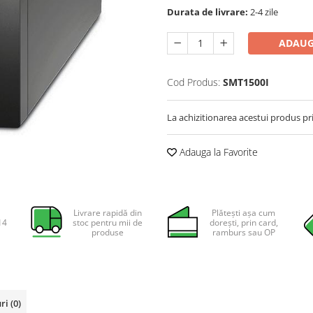
Durata de livrare:
2-4 zile
ADAUG
Cod Produs:
SMT1500I
La achizitionarea acestui produs pr
Adauga la Favorite
Livrare rapidă din
Plătești așa cum
14
stoc pentru mii de
dorești, prin card,
produse
ramburs sau OP
uri
(0)