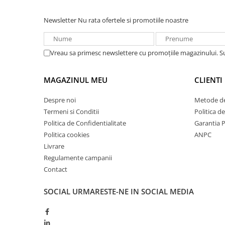
Redresoare, incarcatoare si testere
Newsletter
Nu rata ofertele si promotiile noastre
Redresoare auto, moto, barci si
stationare
Surse UPS
Vreau sa primesc newslettere cu promoțiile magazinului. 
UPS pentru centrale termice si
sisteme de urgenta - acumulator
MAGAZINUL MEU
CLIENTI
extern
UPS Calculatoare si Servere
Despre noi
Metode de
UPS Trifazat
Termeni si Conditii
Politica d
Stabilizatoare Tensiune
Politica de Confidentialitate
Garantia 
Politica cookies
ANPC
PDUs unitati de distributie a
energiei electrice
Livrare
Regulamente campanii
Cabinete baterii
Contact
Acumulatori UPS
SOCIAL
URMARESTE-NE IN SOCIAL MEDIA
Drumetii / Camping
Accesorii
Frigidere portabile