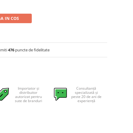
A IN COS
imiti
476
puncte de fidelitate
Importator și
Consultanță
distribuitor
specializată și
autorizat pentru
peste 20 de ani de
sute de branduri
experiență