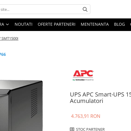
ARA
NOUTATI
OFERTE PARTENERI
MENTENANTA
BLOG
V SMT1500I
766
UPS APC Smart-UPS 15
Acumulatori
4.763,91 RON
STOC PARTENER