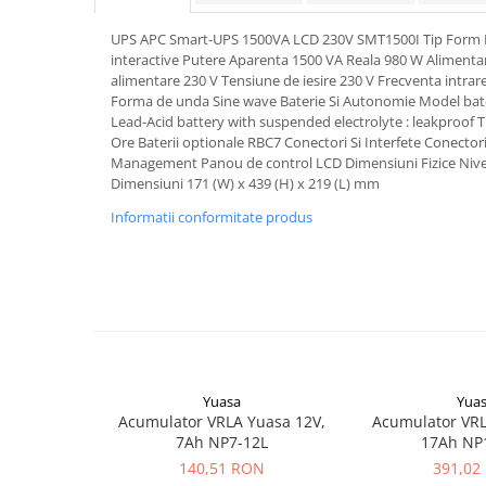
Pachete complete stocare energie
UPS APC Smart-UPS 1500VA LCD 230V SMT1500I Tip Form F
Sisteme de Stocare Comerciale
interactive Putere Aparenta 1500 VA Reala 980 W Alimenta
alimentare 230 V Tensiune de iesire 230 V Frecventa intrare
Sisteme fotovoltaice complete
Forma de unda Sine wave Baterie Si Autonomie Model bat
Sisteme fotovoltaice de putere
Lead-Acid battery with suspended electrolyte : leakproof 
mica (rulota/caravan/case de
Ore Baterii optionale RBC7 Conectori Si Interfete Conectori
vacanta)
Management Panou de control LCD Dimensiuni Fizice Nive
Sisteme fotovoltaice profesionale
Dimensiuni 171 (W) x 439 (H) x 219 (L) mm
Pachete sisteme fotovoltaice
Informatii conformitate produs
Statii de incarcare vehicule
electrice
Statii de incarcare
Cabluri de incarcare vehicule
electrice
Prize de incarcare vehicule
electrice
Yuasa
Yua
Acumulator VRLA Yuasa 12V,
Acumulator VRL
Accesorii
7Ah NP7-12L
17Ah NP
Turbine eoliene pentru casă
140,51 RON
391,02