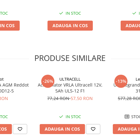
STOC
IN STOC
IN COS
ADAUGA IN COS
ADAUG
PRODUSE SIMILARE
ot
ULTRACELL
Le
-26%
-13%
A AGM Reddot
Acumulator VRLA Ultracell 12V,
UPS Legrand
DD12-5
5Ah UL5-12 F1
3
 RON
77,24 RON
57,50 RON
577,28 R
STOC
IN STOC
STOC
COS
ADAUGA IN COS
ADAUGA I