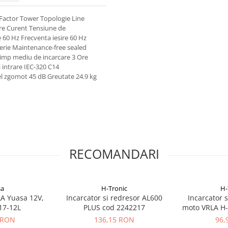
actor Tower Topologie Line
re Curent Tensiune de
 60 Hz Frecventa iesire 60 Hz
erie Maintenance-free sealed
Timp mediu de incarcare 3 Ore
 intrare IEC-320 C14
l zgomot 45 dB Greutate 24.9 kg
RECOMANDARI
sa
H-Tronic
H-
A Yuasa 12V,
Incarcator si redresor AL600
Incarcator 
17-12L
PLUS cod 2242217
moto VRLA H-
22
 RON
136,15 RON
96,