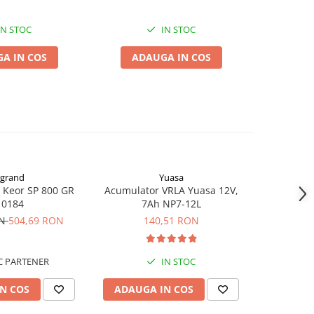
IN STOC
IN STOC
A IN COS
ADAUGA IN COS
ADA
grand
Yuasa
 Keor SP 800 GR
Acumulator VRLA Yuasa 12V,
Acumulat
10184
7Ah NP7-12L
UHR7-12, 
AGM Lead
ON
504,69 RON
140,51 RON
 PARTENER
IN STOC
N COS
ADAUGA IN COS
ADAUG