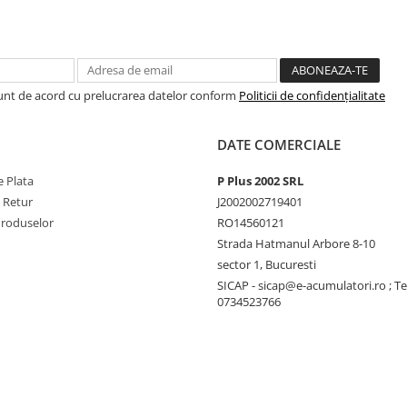
Sunt de acord cu prelucrarea datelor conform
Politicii de confidențialitate
DATE COMERCIALE
 Plata
P Plus 2002 SRL
e Retur
J2002002719401
Produselor
RO14560121
Strada Hatmanul Arbore 8-10
sector 1, Bucuresti
SICAP - sicap@e-acumulatori.ro ; Te
0734523766