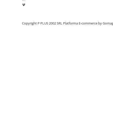
Panouri portabile
Racire/Incalzire
Statii energie portabile
Copyright P PLUS 2002 SRL
Platforma E-commerce by Goma
Diverse
Electrice
Intrerupatoare si prize
Dulapuri pentru cablare
structurata
Sigurante
Tablouri electrice
Lumina (Becuri si Lanterne)
Laptop & PC accesorii, baterii,
cabluri USB, prelungitoare USB
Cablu de date si Adaptoare
Solutii solare portabile
Lichidare de stoc