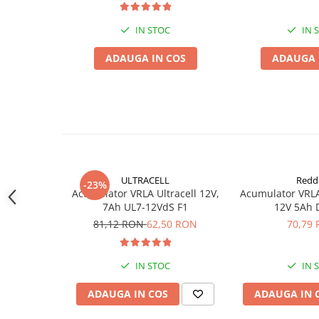
Acumulatori VRLA AGM/GEL /
Tractiune / LiFePo4
IN STOC
IN 
Baterii si acumulatori gel si VRLA
6-12 V
ADAUGA IN COS
ADAUGA 
Baterii si acumulatori AGM VRLA
de 6-12 V
Acumulatori Moto, ATV
GEL
AGM
Li-Ion
ULTRACELL
Redd
-23%
SLA AGM (Sealed Lead Acid)
Acumulator VRLA Ultracell 12V,
Acumulator VRL
Deep Cycle - Tractiune/Semi-
7Ah UL7-12VdS F1
12V 5Ah 
Tractiune
81,12 RON
62,50 RON
70,79
Marine & Caravan
APC
IN STOC
IN 
Pachete acumulatori VRLA
ADAUGA IN COS
ADAUGA IN 
Sisteme de management (BMS)