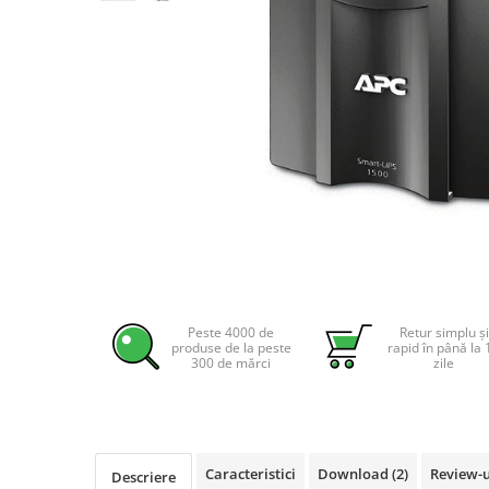
Incarcatoare acumulatori
Panouri fotovoltaice si accesorii
Panouri fotovoltaice
Sisteme prindere panouri
fotovoltaice
Accesorii
Invertoare
Invertoare Hibrid
Invertoare On-grid
Distribuie
Invertoare Off-grid
pe
Controlere solare
Facebook
Peste 4000 de
Retur simplu și
produse de la peste
rapid în până la 
MPPT
300 de mărci
zile
PWM
Convertoare de tensiune
Sisteme de stocare energie
Caracteristici
Download (2)
Review-
LiFePO4
Descriere