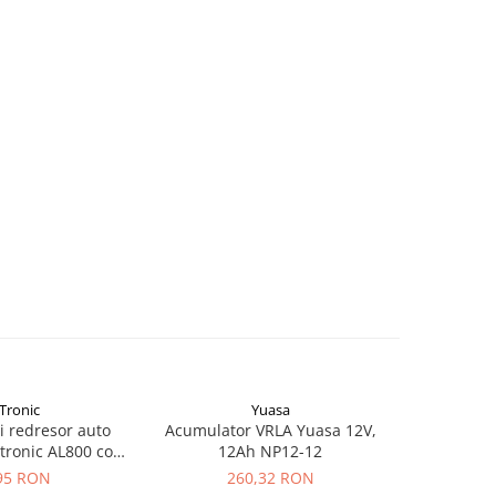
Tronic
Yuasa
si redresor auto
Acumulator VRLA Yuasa 12V,
Acumulat
tronic AL800 cod
12Ah NP12-12
2.
43218
95 RON
260,32 RON
1