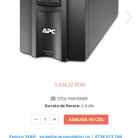
Sisteme de management (BMS)
Redresoare, incarcatoare si testere
Redresoare auto, moto, barci si
stationare
3.334,32 RON
STOC PARTENER
Durata de livrare:
2-4 zile
ADAUGA IN COS
Pentru SEAP:
sicap@e-acumulatori.ro
|
0734 523 766