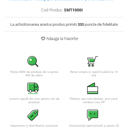
Cod Produs:
SMT1000I
La achizitionarea acestui produs primiti
333
puncte de fidelitate
Adauga la Favorite
Peste 4000 de produse de la peste
Retur simplu și rapid în până la 14
300 de mărci
zile
Livrare rapidă din stoc pentru mii de
Plătești așa cum dorești, prin card,
produse
ramburs sau OP
Importator și distribuitor autorizat
Consultanță specializată și peste 20