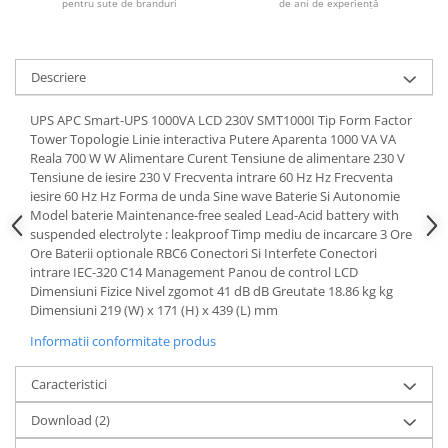
pentru sute de branduri
de ani de experiență
Descriere
UPS APC Smart-UPS 1000VA LCD 230V SMT1000I Tip Form Factor
Tower Topologie Linie interactiva Putere Aparenta 1000 VA VA
Reala 700 W W Alimentare Curent Tensiune de alimentare 230 V
Tensiune de iesire 230 V Frecventa intrare 60 Hz Hz Frecventa
iesire 60 Hz Hz Forma de unda Sine wave Baterie Si Autonomie
Model baterie Maintenance-free sealed Lead-Acid battery with
suspended electrolyte : leakproof Timp mediu de incarcare 3 Ore
Ore Baterii optionale RBC6 Conectori Si Interfete Conectori
intrare IEC-320 C14 Management Panou de control LCD
Dimensiuni Fizice Nivel zgomot 41 dB dB Greutate 18.86 kg kg
Dimensiuni 219 (W) x 171 (H) x 439 (L) mm
Informatii conformitate produs
Caracteristici
Download (2)