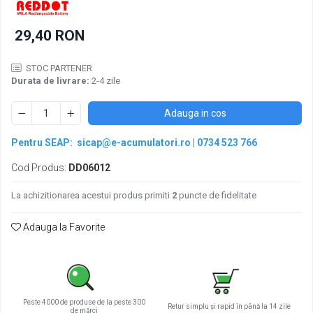
Pachete acumulatori VRLA
Sisteme de management (BMS)
29,40 RON
Redresoare, incarcatoare si testere
Redresoare auto, moto, barci si
STOC PARTENER
stationare
Durata de livrare:
2-4 zile
Adauga in cos
Pentru SEAP:
sicap@e-acumulatori.ro
|
0734 523 766
Cod Produs:
DD06012
La achizitionarea acestui produs primiti
2
puncte de fidelitate
Adauga la Favorite
Peste 4000 de produse de la peste 300
Retur simplu și rapid în până la 14 zile
de mărci