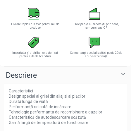
Livrare rapidă din stoc pentru mii de
Plătești așa cum dorești, prin card,
produse
ramburs sau OP
Importator și distribuitor autorizat
Consultanță specializată și peste 20 de
pentru sute de branduri
ani de experiență
Descriere
Caracteristici
Design special al grilei din aliaj si al plăcilor
Durată lungă de viață
Performanță ridicată de încărcare
Tehnologie performanta de recombinare a gazelor
Caracteristică de autodescărcare scăzută
Gamă largă de temperatură de funcționare