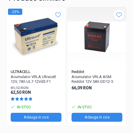
-23%
ULTRACELL
Reddot
Acumulator VRLA Ultracell
Acumulator VRLA AGM
12V, 7Ah UL7-12VdS F1
Reddot 12V 5Ah DD12-5
81,12 RON
66,09 RON
62,50 RON
IN STOC
IN STOC
Adauga in cos
Adauga in cos