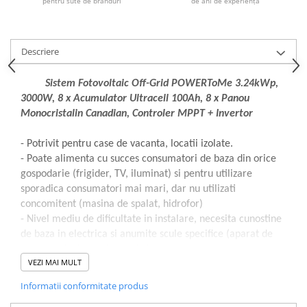
pentru sute de branduri
de ani de experiență
Descriere
Sistem Fotovoltaic Off-Grid POWERToMe 3.24kWp,
3000W, 8 x Acumulator Ultracell 100Ah, 8 x Panou
Monocristalin Canadian, Controler MPPT + Invertor
- Potrivit pentru case de vacanta, locatii izolate.
- Poate alimenta cu succes consumatori de baza din orice
gospodarie (frigider, TV, iluminat) si pentru utilizare
sporadica consumatori mai mari, dar nu utilizati
concomitent (masina de spalat, hidrofor)
- Nivel mediu de dificultate in instalare, necesita cunostine
de baza in electrica si anumite scule specifice (aparat de
masura, cleste sertizare etc.)
VEZI MAI MULT
Componente:
Informatii conformitate produs