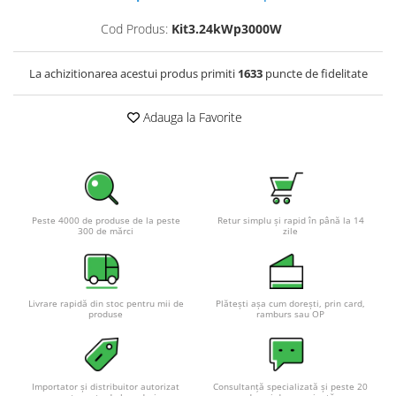
Cod Produs:
Kit3.24kWp3000W
La achizitionarea acestui produs primiti
1633
puncte de fidelitate
Adauga la Favorite
Peste 4000 de produse de la peste
Retur simplu și rapid în până la 14
300 de mărci
zile
Livrare rapidă din stoc pentru mii de
Plătești așa cum dorești, prin card,
produse
ramburs sau OP
Importator și distribuitor autorizat
Consultanță specializată și peste 20