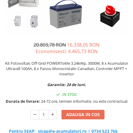
Sisteme de management (BMS)
Redresoare, incarcatoare si testere
Redresoare auto, moto, barci si
stationare
20.803,78 RON
16.338,05 RON
Economisesti:
4.465,73
RON
Kit Fotovoltaic Off-Grid POWERToMe 3.24kWp, 3000W, 8 x Acumulator
Ultracell 100Ah, 8 x Panou Monocristalin Canadian, Controler MPPT +
Invertor
Garantie: 24 de luni.
IN STOC
Durata de livrare:
24-72 ore, termen informativ, nu este contractual
ADAUGA IN COS
Pentru SEAP:
sicap@e-acumulatori.ro
|
0734 523 766