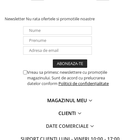
Tip: Monocristalin
Putere maxima (PMax): 405 Wp
Tensiune circuit deschis (VOC): 37 V
Newsletter
Nu rata ofertele si promotiile noastre
Tensiune MPP (VMPP): 31 V
Curent MPP (IMPP): 13.15 A
Curent Scurt-circuit: 13.93 A
Eficienta: 20,7 %
Dimensiune panou: 1722x1134x30 mm
Grosime sticla: 3,2 mm
Clasa protectie cutie jonctiune: IP 68
Sectiune cablu: 4 mm
Vreau sa primesc newslettere cu promoțiile
magazinului. Sunt de acord cu prelucrarea
datelor conform
Politicii de confidențialitate
Invertor solar Poweracu VM III 3000-24 MPPT 3000VA
3000W LCD
Voltaj Baterie: 24V
MAGAZINUL MEU
Putere nominala 3000VA/3000W
Putere maxima 6000VA/6000W
CLIENTI
Curent maxim de incarcare: 100A
Putere nominala fotovoltaica: 12V-290W, 24V-580W
DATE COMERCIALE
Tensiunea maxima solara: 500V
SUPORT CLIENTI
LUNI - VINERI 10:00 - 17:00
Tensiune lucru MPPT: 120-450Vdc