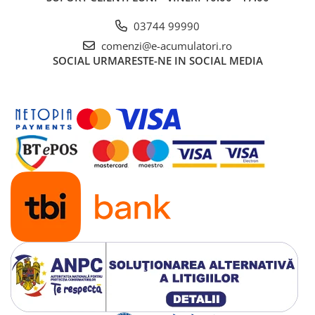
Tensiune iesire AC 230V +/- 5%
03744 99990
Temperatura de functionare -10C +50C
Dimensiuni 400x300x115mm
comenzi@e-acumulatori.ro
SOCIAL
URMARESTE-NE IN SOCIAL MEDIA
Acumulator VRLA Ultracell cu GEL 12V, 100Ah UCG100-12:
Durata de viata: Pana la 10 ani!
Standarde: ISO 9001
Tehnologie: VRLA GEL
Temperatura de incarcare: 0°C si 40°C
Temperatura de descarcare: -15°C la 50°C
Temperatura de depozitare: -15°C la 40°C
Lungime: 330 mm / Adancime: 173 mm / Inaltime: 212
mm
Greutate: 31 kg
Garantie: 24 de luni.