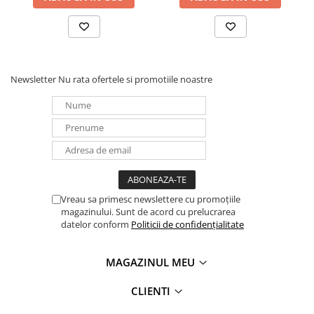
preveni supraîncălzirea.
Date tehnice
Newsletter
Nu rata ofertele si promotiile noastre
Caracteristici
Detalii
Model
GM215kWh-100kW-2h
Tip baterie [V/Ah]
LFP 3.2/280
Capacitate
53.76
baterie [kWh]
Capacitate sistem
215
Vreau sa primesc newslettere cu promoțiile
baterie [kWh]
magazinului. Sunt de acord cu prelucrarea
datelor conform
Politicii de confidențialitate
Interval tensiune
672 ~ 876
operare [V]
MAGAZINUL MEU
Număr senzori de
128
temperatură
CLIENTI
Nivel protecție
IP67