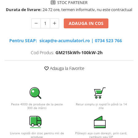
STOC PARTENER
Durata de livrare:
24-72 ore, termen informativ, nu este contractual
ADAUGA IN COS
Pentru SEAP:
sicap@e-acumulatori.ro
|
0734 523 766
Cod Produs:
GM215kWh-100kW-2h
Adauga la Favorite
Peste 4000 de produse de la peste
Retur simplu și rapid în până la 14
300 de mărci
zile
Livrare rapidă din stoc pentru mii de
Plătești așa cum dorești, prin card,
produse
ramburs sau OP