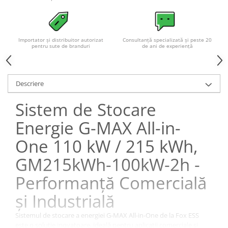
Importator și distribuitor autorizat
Consultanță specializată și peste 20
pentru sute de branduri
de ani de experiență
Descriere
Sistem de Stocare
Energie G-MAX All-in-
One 110 kW / 215 kWh,
GM215kWh-100kW-2h -
Performanță Comercială
și Industrială
Sistemul de stocare a energiei G-MAX All-in-One de la Fox ESS
este o soluție inovatoare, ideală pentru aplicații comerciale și