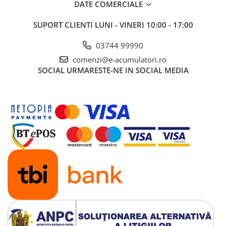
DATE COMERCIALE
baterie
SUPORT CLIENTI
LUNI - VINERI 10:00 - 17:00
Putere nominală
100
de ieșire [kW]
03744 99990
Putere maximă
110
comenzi@e-acumulatori.ro
de ieșire [kW]
SOCIAL
URMARESTE-NE IN SOCIAL MEDIA
Curent maxim de
167
intrare/ieșire AC
[A]
THDi [%]
<3
Tensiune
380/400, 3L/N/PE
nominală [Vac]
Factor de putere
>0.99
Interval factor de
-1 ~ 1 (leading ~ lagging)
putere ajustabil
Frecvență
50/60
nominală [Hz]