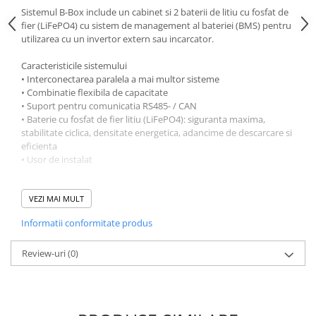
Sistemul B-Box include un cabinet si 2 baterii de litiu cu fosfat de
fier (LiFePO4) cu sistem de management al bateriei (BMS) pentru
utilizarea cu un invertor extern sau incarcator.
Caracteristicile sistemului
• Interconectarea paralela a mai multor sisteme
• Combinatie flexibila de capacitate
• Suport pentru comunicatia RS485- / CAN
• Baterie cu fosfat de fier litiu (LiFePO4): siguranta maxima,
stabilitate ciclica, densitate energetica, adancime de descarcare si
eficienta
• Usor de instalat
SPECIFICATIE TEHNICA
Ah Rating> 1000Ah
VEZI MAI MULT
Tara de fabricatie: China
Informatii conformitate produs
Dimensiuni (mm) 650x800x550
Greutate (kg) 175
Nr. De furnizor: 11882485-00 & 12036768-00
Review-uri
(0)
Tip baterie: Lithium Ion
Energie nominala: 13800 W / h
Adancimea descarcarii: 95,00%
Tensiune: 48 V