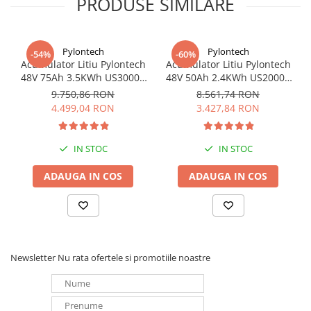
PRODUSE SIMILARE
Rata maxima de incarcare: 9500 W
Rata de descarcare maxima: 9500 W
Pylontech
Pylontech
-54%
-60%
Acumulator Litiu Pylontech
Acumulator Litiu Pylontech
48V 75Ah 3.5KWh US3000C
48V 50Ah 2.4KWh US2000C
pentru sisteme fotovoltaice
pentru sisteme fotovoltaice
9.750,86 RON
8.561,74 RON
4.499,04 RON
3.427,84 RON
IN STOC
IN STOC
ADAUGA IN COS
ADAUGA IN COS
Newsletter
Nu rata ofertele si promotiile noastre