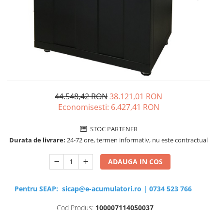
Sisteme de management (BMS)
Redresoare, incarcatoare si testere
Redresoare auto, moto, barci si
stationare
44.548,42 RON
38.121,01 RON
Economisesti:
6.427,41
RON
STOC PARTENER
Durata de livrare:
24-72 ore, termen informativ, nu este contractual
ADAUGA IN COS
Pentru SEAP:
sicap@e-acumulatori.ro
|
0734 523 766
Cod Produs:
100007114050037