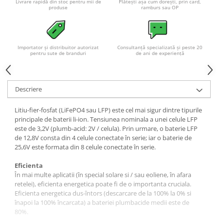
Livrare rapidă din stoc pentru mii de
Plătești așa cum dorești, prin card,
Acumulatori VRLA AGM/GEL /
produse
ramburs sau OP
Tractiune / LiFePo4
Baterii si acumulatori gel si VRLA
6-12 V
Importator și distribuitor autorizat
Consultanță specializată și peste 20
Baterii si acumulatori AGM VRLA
pentru sute de branduri
de ani de experiență
de 6-12 V
Acumulatori Moto, ATV
Descriere
GEL
AGM
Litiu-fier-fosfat (LiFePO4 sau LFP) este cel mai sigur dintre tipurile
Li-Ion
principale de baterii li-ion. Tensiunea nominala a unei celule LFP
este de 3,2V (plumb-acid: 2V / celula). Prin urmare, o baterie LFP
SLA AGM (Sealed Lead Acid)
de 12,8V consta din 4 celule conectate în serie; iar o baterie de
Deep Cycle - Tractiune/Semi-
25,6V este formata din 8 celule conectate în serie.
Tractiune
Eficienta
Marine & Caravan
În mai multe aplicatii (în special solare si / sau eoliene, în afara
APC
retelei), eficienta energetica poate fi de o importanta cruciala.
Eficienta energetica dus-întors (descarcare de la 100% la 0% si
Pachete acumulatori VRLA
înapoi la 100% încarcata) a bateriei plumbacide medii este de
Sisteme de management (BMS)
80%.