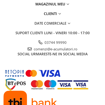
UPS
MAGAZINUL MEU
Acumulatori
CLIENTI
Diverse
DATE COMERCIALE
Invertoare
Sisteme de prindere
SUPORT CLIENTI
LUNI - VINERI 10:00 - 17:00
Statii de incarcare EV
03744 99990
OUTLET
comenzi@e-acumulatori.ro
Pompe de caldura
SOCIAL
URMARESTE-NE IN SOCIAL MEDIA