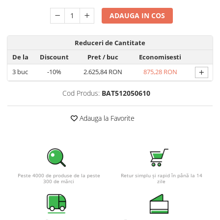
Pachete complete stocare energie
ADAUGA IN COS
Sisteme de Stocare Comerciale
Sisteme fotovoltaice complete
Reduceri de Cantitate
Sisteme fotovoltaice de putere
De la
Discount
Pret
/ buc
Economisesti
mica (rulota/caravan/case de
+
3
buc
-10%
2.625,84 RON
875,28 RON
vacanta)
Sisteme fotovoltaice profesionale
Pachete sisteme fotovoltaice
Cod Produs:
BAT512050610
Statii de incarcare vehicule
electrice
Adauga la Favorite
Statii de incarcare
Cabluri de incarcare vehicule
electrice
Prize de incarcare vehicule
Peste 4000 de produse de la peste
Retur simplu și rapid în până la 14
electrice
300 de mărci
zile
Accesorii
Turbine eoliene pentru casă