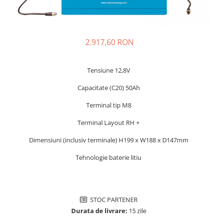
Incarcatoare acumulatori
Panouri fotovoltaice si accesorii
Panouri fotovoltaice
2.917,60 RON
Sisteme prindere panouri
fotovoltaice
Tensiune 12,8V
Accesorii
Invertoare
Capacitate (C20) 50Ah
Invertoare Hibrid
Terminal tip M8
Invertoare On-grid
Terminal Layout RH +
Invertoare Off-grid
Dimensiuni (inclusiv terminale) H199 x W188 x D147mm
Controlere solare
MPPT
Tehnologie baterie litiu
PWM
Convertoare de tensiune
Sisteme de stocare energie
STOC PARTENER
Durata de livrare:
15 zile
LiFePO4