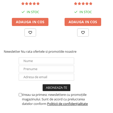
Panouri portabile
IN STOC
IN STOC
Racire/Incalzire
Statii energie portabile
ADAUGA IN COS
ADAUGA IN COS
Diverse
Electrice
Intrerupatoare si prize
Dulapuri pentru cablare
Newsletter
Nu rata ofertele si promotiile noastre
structurata
Sigurante
Tablouri electrice
Lumina (Becuri si Lanterne)
Laptop & PC accesorii, baterii,
cabluri USB, prelungitoare USB
Vreau sa primesc newslettere cu promoțiile
Cablu de date si Adaptoare
magazinului. Sunt de acord cu prelucrarea
Solutii solare portabile
datelor conform
Politicii de confidențialitate
Lichidare de stoc