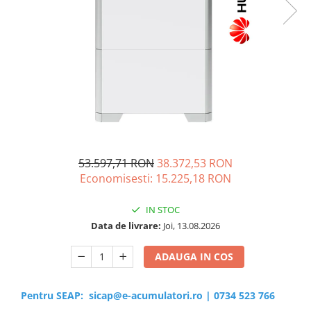
Sisteme de management (BMS)
Redresoare, incarcatoare si testere
Redresoare auto, moto, barci si
stationare
53.597,71 RON
38.372,53 RON
Economisesti:
15.225,18
RON
IN STOC
Data de livrare:
Joi, 13.08.2026
ADAUGA IN COS
Pentru SEAP:
sicap@e-acumulatori.ro
|
0734 523 766