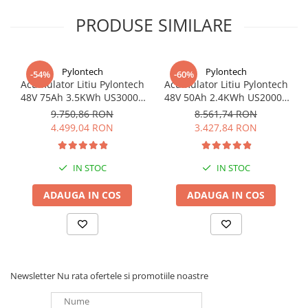
PRODUSE SIMILARE
Pylontech
Pylontech
-54%
-60%
Acumulator Litiu Pylontech
Acumulator Litiu Pylontech
48V 75Ah 3.5KWh US3000C
48V 50Ah 2.4KWh US2000C
pentru sisteme fotovoltaice
pentru sisteme fotovoltaice
9.750,86 RON
8.561,74 RON
4.499,04 RON
3.427,84 RON
IN STOC
IN STOC
ADAUGA IN COS
ADAUGA IN COS
Newsletter
Nu rata ofertele si promotiile noastre