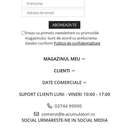
Panouri portabile
Racire/Incalzire
Statii energie portabile
Vreau sa primesc newslettere cu promoțiile
Diverse
magazinului. Sunt de acord cu prelucrarea
Electrice
datelor conform
Politicii de confidențialitate
Intrerupatoare si prize
Dulapuri pentru cablare
MAGAZINUL MEU
structurata
CLIENTI
Sigurante
Tablouri electrice
DATE COMERCIALE
Lumina (Becuri si Lanterne)
SUPORT CLIENTI
LUNI - VINERI 10:00 - 17:00
Laptop & PC accesorii, baterii,
cabluri USB, prelungitoare USB
03744 99990
Cablu de date si Adaptoare
comenzi@e-acumulatori.ro
Solutii solare portabile
SOCIAL
URMARESTE-NE IN SOCIAL MEDIA
Lichidare de stoc