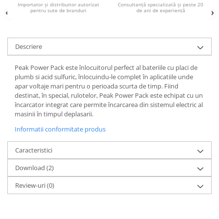
Acumulatori VRLA AGM/GEL /
Importator și distribuitor autorizat
Consultanță specializată și peste 20
pentru sute de branduri
de ani de experiență
Tractiune / LiFePo4
Baterii si acumulatori gel si VRLA
6-12 V
Descriere
Baterii si acumulatori AGM VRLA
de 6-12 V
Peak Power Pack este înlocuitorul perfect al bateriile cu placi de
Acumulatori Moto, ATV
plumb si acid sulfuric, înlocuindu-le complet în aplicatiile unde
apar voltaje mari pentru o perioada scurta de timp. Fiind
GEL
destinat, în special, rulotelor, Peak Power Pack este echipat cu un
AGM
încarcator integrat care permite încarcarea din sistemul electric al
masinii în timpul deplasarii.
Li-Ion
Informatii conformitate produs
SLA AGM (Sealed Lead Acid)
Deep Cycle - Tractiune/Semi-
Caracteristici
Tractiune
Marine & Caravan
Download (2)
APC
Review-uri
(0)
Pachete acumulatori VRLA
Sisteme de management (BMS)