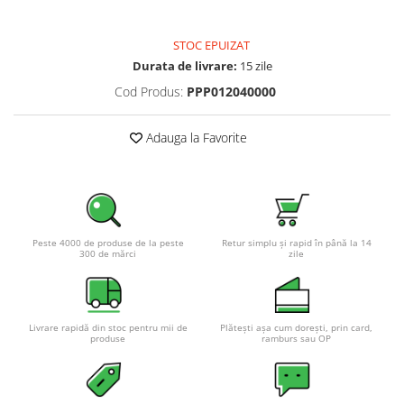
Pachete complete stocare energie
Sisteme de Stocare Comerciale
STOC EPUIZAT
Durata de livrare:
15 zile
Sisteme fotovoltaice complete
Cod Produs:
PPP012040000
Sisteme fotovoltaice de putere
mica (rulota/caravan/case de
vacanta)
Adauga la Favorite
Sisteme fotovoltaice profesionale
Pachete sisteme fotovoltaice
Statii de incarcare vehicule
electrice
Statii de incarcare
Peste 4000 de produse de la peste
Retur simplu și rapid în până la 14
300 de mărci
zile
Cabluri de incarcare vehicule
electrice
Prize de incarcare vehicule
Livrare rapidă din stoc pentru mii de
Plătești așa cum dorești, prin card,
electrice
produse
ramburs sau OP
Accesorii
Turbine eoliene pentru casă