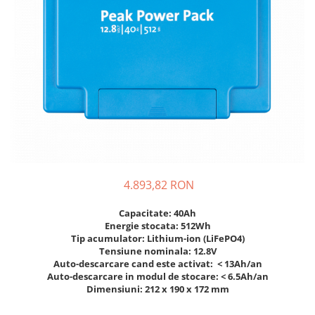
Incarcatoare acumulatori
Panouri fotovoltaice si accesorii
Panouri fotovoltaice
Sisteme prindere panouri
fotovoltaice
Accesorii
Invertoare
Invertoare Hibrid
Invertoare On-grid
4.893,82 RON
Invertoare Off-grid
Controlere solare
Capacitate: 40Ah
Energie stocata: 512Wh
MPPT
Tip acumulator: Lithium-ion (LiFePO4)
PWM
Tensiune nominala: 12.8V
Auto-descarcare cand este activat: < 13Ah/an
Convertoare de tensiune
Auto-descarcare in modul de stocare: < 6.5Ah/an
Sisteme de stocare energie
Dimensiuni: 212 x 190 x 172 mm
LiFePO4