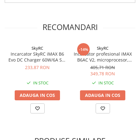
RECOMANDARI
SkyRC
SkyRC
-14%
Incarcator SkyRC iMAX B6
Incarcator profesional iMAX
Evo DC Charger 60W/6A SK-
B6AC V2, microprocesor,
100168-02
pentru acumulatori LiIon,
233,87 RON
405,71 RON
LiPo, LiFe,NiMH, Pb
349,78 RON
IN STOC
IN STOC
ADAUGA IN COS
ADAUGA IN COS