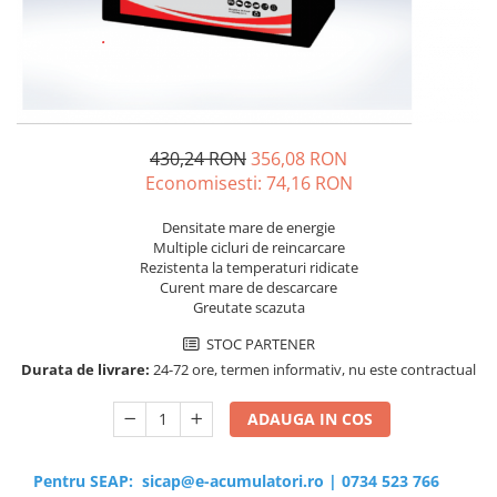
Sisteme de management (BMS)
Redresoare, incarcatoare si testere
Redresoare auto, moto, barci si
stationare
430,24 RON
356,08 RON
Economisesti:
74,16
RON
Densitate mare de energie
Multiple cicluri de reincarcare
Rezistenta la temperaturi ridicate
Curent mare de descarcare
Greutate scazuta
STOC PARTENER
Durata de livrare:
24-72 ore, termen informativ, nu este contractual
ADAUGA IN COS
Pentru SEAP:
sicap@e-acumulatori.ro
|
0734 523 766