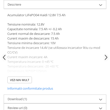
Descriere
Acumulator LiFePO04 Haidi 12.8V 7.5 Ah
Tensiune nominala: 12.8V
Capacitate nominala: 7.5 Ah +/- 0.2 Ah
Curent normal de descarcare: 7.5 Ah
Curent maxim de descarcare: 15 Ah
Tensiune minima descarcare: 10V
Tensiune de incarcare 14.4V (se utilizeaza incarcator litiu cu mod
CC/CV)
Curent maxim incarcare: 4A
Temperatura incarcare: 0 +45 ℃
Temperatura descarcare: -20 +60 ℃
Dimensiuni: 90*69*105mm
Greutate: 1.1 kg
Garantie: 24 luni
VEZI MAI MULT
Informatii conformitate produs
Protecție la supraîncărcare, Protecție la supradescărcare,
Protecție la supracurent, Protecție la temperatură, Protecție la
scurtcircuit
Download (1)
Review-uri
(0)