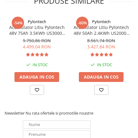
PRODUSE SIMILARE
Pylontech
Pylontech
-54%
-60%
Acumulator Litiu Pylontech
Acumulator Litiu Pylontech
48V 75Ah 3.5KWh US3000C
48V 50Ah 2.4KWh US2000C
pentru sisteme fotovoltaice
pentru sisteme fotovoltaice
9.750,86 RON
8.561,74 RON
4.499,04 RON
3.427,84 RON
IN STOC
IN STOC
ADAUGA IN COS
ADAUGA IN COS
Newsletter
Nu rata ofertele si promotiile noastre