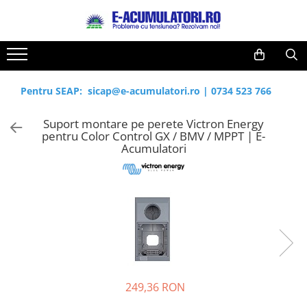
Toate Produsele
Reduceri de vara
Acumulatori, Baterii si Incarcatoare
Cabluri
Uzuale
Pentru SEAP:
sicap@e-acumulatori.ro
|
0734 523 766
Acumulatori
Baterii
Diverse
Suport montare pe perete Victron Energy
Baterii alcaline
Prelungitoare
pentru Color Control GX / BMV / MPPT | E-
Baterii litiu
Panouri fotovoltaice
Acumulatori
Zinc-Carbon
Sisteme de prindere
Baterii rotunde argint
Invertoare
Baterii auditive
Statii de incarcare EV
Accesorii baterii
UPS
Baterii Industriale
Acumulatori
Ni-MH
249,36 RON
Li-Ion