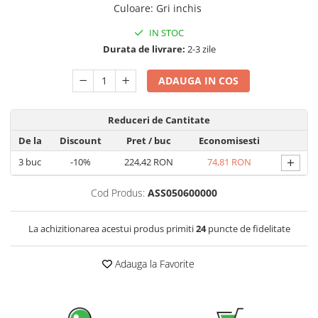
Incarcatoare acumulatori
Culoare
:
Gri inchis
Panouri fotovoltaice si accesorii
IN STOC
Panouri fotovoltaice
Durata de livrare:
2-3 zile
Sisteme prindere panouri
ADAUGA IN COS
fotovoltaice
Accesorii
Reduceri de Cantitate
Invertoare
De la
Discount
Pret
/ buc
Economisesti
Invertoare Hibrid
+
3
buc
-10%
224,42 RON
74,81 RON
Invertoare On-grid
Invertoare Off-grid
Cod Produs:
ASS050600000
Controlere solare
MPPT
La achizitionarea acestui produs primiti
24
puncte de fidelitate
PWM
Adauga la Favorite
Convertoare de tensiune
Sisteme de stocare energie
LiFePO4