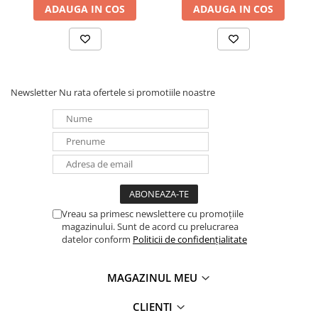
ADAUGA IN COS
ADAUGA IN COS
Redresoare, incarcatoare si testere
Redresoare auto, moto, barci si
stationare
Surse UPS
UPS pentru centrale termice si
Newsletter
Nu rata ofertele si promotiile noastre
sisteme de urgenta - acumulator
extern
UPS Calculatoare si Servere
UPS Trifazat
Stabilizatoare Tensiune
PDUs unitati de distributie a
energiei electrice
Vreau sa primesc newslettere cu promoțiile
magazinului. Sunt de acord cu prelucrarea
Cabinete baterii
datelor conform
Politicii de confidențialitate
Acumulatori UPS
Drumetii / Camping
MAGAZINUL MEU
Accesorii
CLIENTI
Frigidere portabile