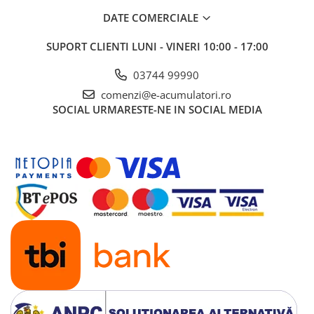
Panouri portabile
DATE COMERCIALE
Racire/Incalzire
SUPORT CLIENTI
LUNI - VINERI 10:00 - 17:00
Statii energie portabile
03744 99990
Diverse
comenzi@e-acumulatori.ro
Electrice
SOCIAL
URMARESTE-NE IN SOCIAL MEDIA
Intrerupatoare si prize
Dulapuri pentru cablare
structurata
Sigurante
Tablouri electrice
Lumina (Becuri si Lanterne)
Laptop & PC accesorii, baterii,
cabluri USB, prelungitoare USB
Cablu de date si Adaptoare
Solutii solare portabile
Lichidare de stoc