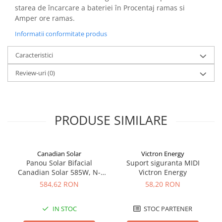
Acumulatori VRLA AGM/GEL /
starea de încarcare a bateriei în Procentaj ramas si
Tractiune / LiFePo4
Amper ore ramas.
Baterii si acumulatori gel si VRLA
Informatii conformitate produs
6-12 V
Baterii si acumulatori AGM VRLA
Caracteristici
de 6-12 V
Review-uri
(0)
Acumulatori Moto, ATV
GEL
AGM
PRODUSE SIMILARE
Li-Ion
SLA AGM (Sealed Lead Acid)
Deep Cycle - Tractiune/Semi-
Canadian Solar
Victron Energy
Tractiune
Panou Solar Bifacial
Suport siguranta MIDI
Marine & Caravan
Canadian Solar 585W, N-
Victron Energy
Type TOPCon, CS6W-TB-SF-
584,62 RON
58,20 RON
APC
BIF
Pachete acumulatori VRLA
IN STOC
STOC PARTENER
Sisteme de management (BMS)