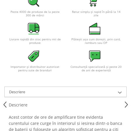
Pachete complete stocare energie
Peste 4000 de produse de la peste
Retur simplu și rapid în până la 14
Sisteme de Stocare Comerciale
300 de mărci
zile
Sisteme fotovoltaice complete
Sisteme fotovoltaice de putere
mica (rulota/caravan/case de
Livrare rapidă din stoc pentru mii de
Plătești așa cum dorești, prin card,
vacanta)
produse
ramburs sau OP
Sisteme fotovoltaice profesionale
Pachete sisteme fotovoltaice
Statii de incarcare vehicule
Importator și distribuitor autorizat
Consultanță specializată și peste 20
electrice
pentru sute de branduri
de ani de experiență
Statii de incarcare
Cabluri de incarcare vehicule
Descriere
electrice
Prize de incarcare vehicule
Descriere
electrice
Accesorii
Acest contor de ore de amplificare tine evidenta
curentului care curge în interiorul si iesirea dintr-o banca
Turbine eoliene pentru casă
de baterii si foloseste un algoritm sofisticat pentru a citi