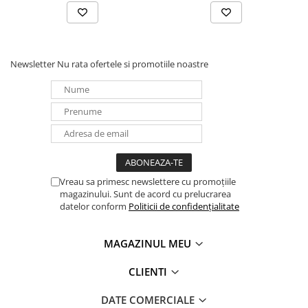
Panouri portabile
Racire/Incalzire
Statii energie portabile
Newsletter
Nu rata ofertele si promotiile noastre
Diverse
Electrice
Intrerupatoare si prize
Dulapuri pentru cablare
structurata
Sigurante
Vreau sa primesc newslettere cu promoțiile
Tablouri electrice
magazinului. Sunt de acord cu prelucrarea
Lumina (Becuri si Lanterne)
datelor conform
Politicii de confidențialitate
Laptop & PC accesorii, baterii,
cabluri USB, prelungitoare USB
MAGAZINUL MEU
Cablu de date si Adaptoare
CLIENTI
Solutii solare portabile
Lichidare de stoc
DATE COMERCIALE