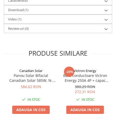
Caracteristici
Redresoare, incarcatoare si testere
Download (1)
Redresoare auto, moto, barci si
stationare
Video
(1)
Surse UPS
Review-uri
(0)
UPS pentru centrale termice si
sisteme de urgenta - acumulator
extern
UPS Calculatoare si Servere
PRODUSE SIMILARE
UPS Trifazat
Stabilizatoare Tensiune
PDUs unitati de distributie a
Canadian Solar
Victron Energy
-28%
energiei electrice
Panou Solar Bifacial
Bara conductoare Victron
Canadian Solar 585W, N-
Energy 250A 4P + capac
Cabinete baterii
Type TOPCon, CS6W-TB-SF-
BUSBAR VBB125040010
584,62 RON
380,29 RON
BIF
Acumulatori UPS
272,31 RON
Drumetii / Camping
IN STOC
IN STOC
Accesorii
ADAUGA IN COS
ADAUGA IN COS
Frigidere portabile