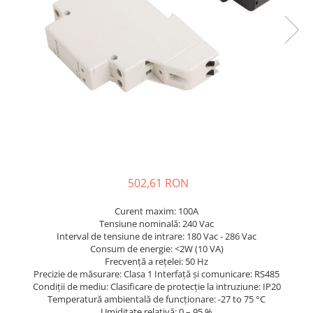
Incarcatoare acumulatori
Panouri fotovoltaice si accesorii
Panouri fotovoltaice
Sisteme prindere panouri
fotovoltaice
Accesorii
Invertoare
Invertoare Hibrid
Invertoare On-grid
502,61 RON
Invertoare Off-grid
Controlere solare
Curent maxim: 100A
Tensiune nominală: 240 Vac
MPPT
Interval de tensiune de intrare: 180 Vac - 286 Vac
PWM
Consum de energie: <2W (10 VA)
Frecvență a rețelei: 50 Hz
Convertoare de tensiune
Precizie de măsurare: Clasa 1 Interfață și comunicare: RS485
Sisteme de stocare energie
Condiții de mediu: Clasificare de protecție la intruziune: IP20
Temperatură ambientală de funcționare: -27 to 75 °C
LiFePO4
Umiditate relativă: 0 – 95 %