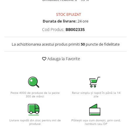
Pachete complete stocare energie
Sisteme de Stocare Comerciale
STOC EPUIZAT
Durata de livrare:
24 ore
Sisteme fotovoltaice complete
Cod Produs:
BB002335
Sisteme fotovoltaice de putere
mica (rulota/caravan/case de
vacanta)
La achizitionarea acestui produs primiti
50
puncte de fidelitate
Sisteme fotovoltaice profesionale
Pachete sisteme fotovoltaice
Adauga la Favorite
Statii de incarcare vehicule
electrice
Statii de incarcare
Cabluri de incarcare vehicule
electrice
Peste 4000 de produse de la peste
Retur simplu și rapid în până la 14
300 de mărci
zile
Prize de incarcare vehicule
electrice
Accesorii
Livrare rapidă din stoc pentru mii de
Plătești așa cum dorești, prin card,
produse
ramburs sau OP
Turbine eoliene pentru casă