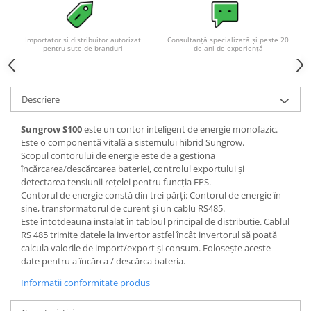
Acumulatori VRLA AGM/GEL /
Tractiune / LiFePo4
Baterii si acumulatori gel si VRLA
Importator și distribuitor autorizat
Consultanță specializată și peste 20
pentru sute de branduri
de ani de experiență
6-12 V
Baterii si acumulatori AGM VRLA
de 6-12 V
Descriere
Acumulatori Moto, ATV
GEL
Sungrow S100
este un contor inteligent de energie monofazic.
Este o componentă vitală a sistemului hibrid Sungrow.
AGM
Scopul contorului de energie este de a gestiona
Li-Ion
încărcarea/descărcarea bateriei, controlul exportului și
detectarea tensiunii rețelei pentru funcția EPS.
SLA AGM (Sealed Lead Acid)
Contorul de energie constă din trei părți: Contorul de energie în
Deep Cycle - Tractiune/Semi-
sine, transformatorul de curent și un cablu RS485.
Tractiune
Este întotdeauna instalat în tabloul principal de distribuție. Cablul
RS 485 trimite datele la invertor astfel încât invertorul să poată
Marine & Caravan
calcula valorile de import/export și consum. Folosește aceste
APC
date pentru a încărca / descărca bateria.
Pachete acumulatori VRLA
Informatii conformitate produs
Sisteme de management (BMS)