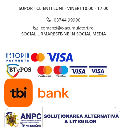
UPS
SUPORT CLIENTI
LUNI - VINERI 10:00 - 17:00
Acumulatori
03744 99990
Diverse
comenzi@e-acumulatori.ro
Invertoare
SOCIAL
URMARESTE-NE IN SOCIAL MEDIA
Sisteme de prindere
Statii de incarcare EV
OUTLET
Pompe de caldura