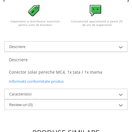
Acumulatori VRLA AGM/GEL /
Tractiune / LiFePo4
Baterii si acumulatori gel si VRLA
6-12 V
Importator și distribuitor autorizat
Consultanță specializată și peste 20
pentru sute de branduri
de ani de experiență
Baterii si acumulatori AGM VRLA
de 6-12 V
Acumulatori Moto, ATV
Descriere
GEL
Descriere
AGM
Li-Ion
Conector solar pereche MC4, 1x tata / 1x mama
SLA AGM (Sealed Lead Acid)
Informatii conformitate produs
Deep Cycle - Tractiune/Semi-
Tractiune
Caracteristici
Marine & Caravan
Review-uri
(0)
APC
Pachete acumulatori VRLA
Sisteme de management (BMS)