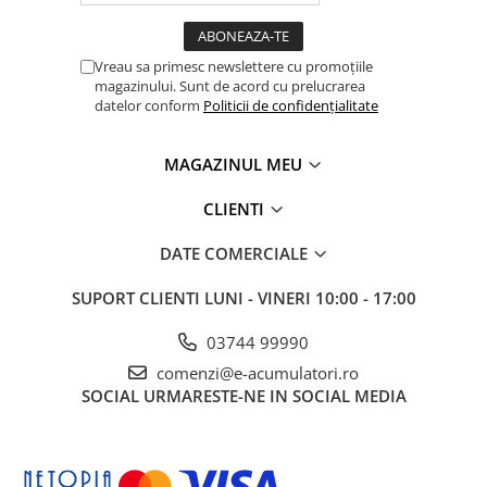
Panouri portabile
Racire/Incalzire
Vreau sa primesc newslettere cu promoțiile
magazinului. Sunt de acord cu prelucrarea
Statii energie portabile
datelor conform
Politicii de confidențialitate
Diverse
Electrice
MAGAZINUL MEU
Intrerupatoare si prize
CLIENTI
Dulapuri pentru cablare
structurata
DATE COMERCIALE
Sigurante
Tablouri electrice
SUPORT CLIENTI
LUNI - VINERI 10:00 - 17:00
Lumina (Becuri si Lanterne)
03744 99990
Laptop & PC accesorii, baterii,
comenzi@e-acumulatori.ro
cabluri USB, prelungitoare USB
SOCIAL
URMARESTE-NE IN SOCIAL MEDIA
Cablu de date si Adaptoare
Solutii solare portabile
Lichidare de stoc