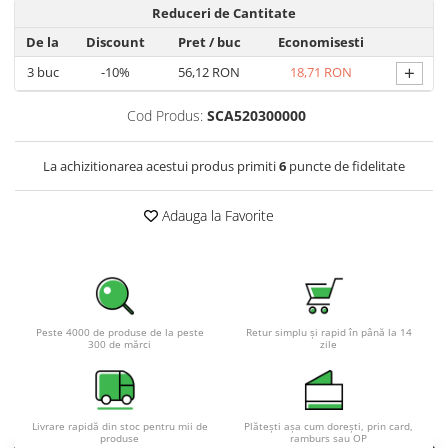
Reduceri de Cantitate
Pachete complete stocare energie
De la
Discount
Pret
/ buc
Economisesti
Sisteme de Stocare Comerciale
+
3
buc
-10%
56,12 RON
18,71 RON
Sisteme fotovoltaice complete
Sisteme fotovoltaice de putere
Cod Produs:
SCA520300000
mica (rulota/caravan/case de
vacanta)
Sisteme fotovoltaice profesionale
La achizitionarea acestui produs primiti
6
puncte de fidelitate
Pachete sisteme fotovoltaice
Adauga la Favorite
Statii de incarcare vehicule
electrice
Statii de incarcare
Cabluri de incarcare vehicule
electrice
Peste 4000 de produse de la peste
Retur simplu și rapid în până la 14
300 de mărci
zile
Prize de incarcare vehicule
electrice
Accesorii
Livrare rapidă din stoc pentru mii de
Plătești așa cum dorești, prin card,
Turbine eoliene pentru casă
produse
ramburs sau OP