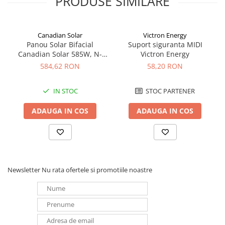
PRODUSE SIMILARE
Redresoare, incarcatoare si testere
Redresoare auto, moto, barci si
stationare
Canadian Solar
Victron Energy
Panou Solar Bifacial
Suport siguranta MIDI
Surse UPS
Canadian Solar 585W, N-
Victron Energy
UPS pentru centrale termice si
Type TOPCon, CS6W-TB-SF-
584,62 RON
58,20 RON
BIF
sisteme de urgenta - acumulator
extern
UPS Calculatoare si Servere
IN STOC
STOC PARTENER
UPS Trifazat
ADAUGA IN COS
ADAUGA IN COS
Stabilizatoare Tensiune
PDUs unitati de distributie a
energiei electrice
Cabinete baterii
Newsletter
Nu rata ofertele si promotiile noastre
Acumulatori UPS
Drumetii / Camping
Accesorii
Frigidere portabile