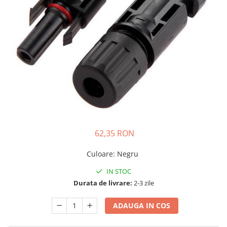
Incarcatoare acumulatori
Panouri fotovoltaice si accesorii
Panouri fotovoltaice
Sisteme prindere panouri
fotovoltaice
Accesorii
Invertoare
Invertoare Hibrid
Invertoare On-grid
62,35 RON
Invertoare Off-grid
Controlere solare
Culoare
:
Negru
MPPT
IN STOC
PWM
Durata de livrare:
2-3 zile
Convertoare de tensiune
ADAUGA IN COS
Sisteme de stocare energie
LiFePO4