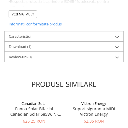
-Respecta protectia la aprindere ISO8846, adecvata pentru
Redresoare, incarcatoare si testere
utilizare in camera masinilor
Redresoare auto, moto, barci si
VEZI MAI MULT
-Potrivit pentru aplicatii de pana la 48VDC
stationare
-275A curent continuu maxim
Informatii conformitate produs
Surse UPS
UPS pentru centrale termice si
Caracteristici
sisteme de urgenta - acumulator
Download (1)
extern
UPS Calculatoare si Servere
Review-uri
(0)
UPS Trifazat
Stabilizatoare Tensiune
PDUs unitati de distributie a
PRODUSE SIMILARE
energiei electrice
Cabinete baterii
Acumulatori UPS
Canadian Solar
Victron Energy
Panou Solar Bifacial
Suport siguranta MIDI
Drumetii / Camping
Canadian Solar 585W, N-
Victron Energy
Accesorii
Type TOPCon, CS6W-TB-SF-
626,25 RON
62,35 RON
BIF
Frigidere portabile