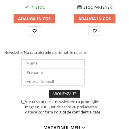
Panouri portabile
IN STOC
STOC PARTENER
Racire/Incalzire
ADAUGA IN COS
ADAUGA IN COS
Statii energie portabile
Diverse
Electrice
Intrerupatoare si prize
Newsletter
Nu rata ofertele si promotiile noastre
Dulapuri pentru cablare
structurata
Sigurante
Tablouri electrice
Lumina (Becuri si Lanterne)
Laptop & PC accesorii, baterii,
cabluri USB, prelungitoare USB
Vreau sa primesc newslettere cu promoțiile
magazinului. Sunt de acord cu prelucrarea
Cablu de date si Adaptoare
datelor conform
Politicii de confidențialitate
Solutii solare portabile
Lichidare de stoc
MAGAZINUL MEU