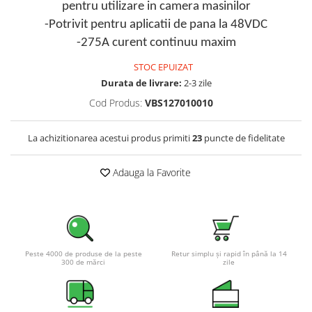
pentru utilizare in camera masinilor
Pachete complete stocare energie
-Potrivit pentru aplicatii de pana la 48VDC
Sisteme de Stocare Comerciale
-275A curent continuu maxim
Sisteme fotovoltaice complete
STOC EPUIZAT
Sisteme fotovoltaice de putere
Durata de livrare:
2-3 zile
mica (rulota/caravan/case de
vacanta)
Cod Produs:
VBS127010010
Sisteme fotovoltaice profesionale
Pachete sisteme fotovoltaice
La achizitionarea acestui produs primiti
23
puncte de fidelitate
Statii de incarcare vehicule
electrice
Adauga la Favorite
Statii de incarcare
Cabluri de incarcare vehicule
electrice
Prize de incarcare vehicule
Peste 4000 de produse de la peste
Retur simplu și rapid în până la 14
electrice
300 de mărci
zile
Accesorii
Turbine eoliene pentru casă