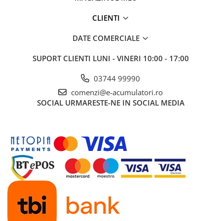
UPS
CLIENTI
Acumulatori
Diverse
DATE COMERCIALE
Invertoare
SUPORT CLIENTI
LUNI - VINERI 10:00 - 17:00
Sisteme de prindere
03744 99990
Statii de incarcare EV
comenzi@e-acumulatori.ro
OUTLET
SOCIAL
URMARESTE-NE IN SOCIAL MEDIA
Pompe de caldura