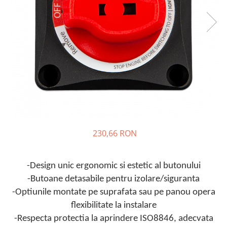
Incarcatoare acumulatori
Panouri fotovoltaice si accesorii
Panouri fotovoltaice
Sisteme prindere panouri
fotovoltaice
Accesorii
Invertoare
Invertoare Hibrid
Invertoare On-grid
230,66 RON
Invertoare Off-grid
Controlere solare
MPPT
-Design unic ergonomic si estetic al butonului
PWM
-Butoane detasabile pentru izolare/siguranta
-Optiunile montate pe suprafata sau pe panou opera
Convertoare de tensiune
flexibilitate la instalare
Sisteme de stocare energie
-Respecta protectia la aprindere ISO8846, adecvata
LiFePO4