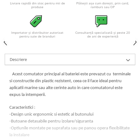
Acumulatori VRLA AGM/GEL /
Livrare rapidă din stoc pentru mii de
Plătești așa cum dorești, prin card,
produse
ramburs sau OP
Tractiune / LiFePo4
Baterii si acumulatori gel si VRLA
6-12 V
Baterii si acumulatori AGM VRLA
Importator și distribuitor autorizat
Consultanță specializată și peste 20
pentru sute de branduri
de ani de experiență
de 6-12 V
Acumulatori Moto, ATV
GEL
Descriere
AGM
Li-Ion
Acest comutator principal al bateriei este prevazut cu terminale
si constructie din plastic rezistent, ceea ce il face ideal pentru
SLA AGM (Sealed Lead Acid)
aplicatii marine sau alte cerinte auto in care comutatorul este
Deep Cycle - Tractiune/Semi-
expus la intemperii.
Tractiune
Marine & Caravan
Caracteristici :
-Design unic ergonomic si estetic al butonului
APC
-Butoane detasabile pentru izolare/siguranta
Pachete acumulatori VRLA
-Optiunile montate pe suprafata sau pe panou opera flexibilitate
la instalare
Sisteme de management (BMS)