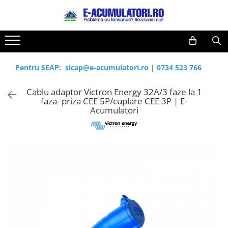
Toate Produsele
Reduceri de vara
Acumulatori, Baterii si Incarcatoare
Cabluri
Uzuale
Pentru SEAP:
sicap@e-acumulatori.ro
|
0734 523 766
Acumulatori
Baterii
Diverse
Cablu adaptor Victron Energy 32A/3 faze la 1
Baterii alcaline
Prelungitoare
faza- priza CEE 5P/cuplare CEE 3P | E-
Baterii litiu
Panouri fotovoltaice
Acumulatori
Zinc-Carbon
Sisteme de prindere
Baterii rotunde argint
Invertoare
Baterii auditive
Statii de incarcare EV
Accesorii baterii
UPS
Baterii Industriale
Acumulatori
Ni-MH
Li-Ion