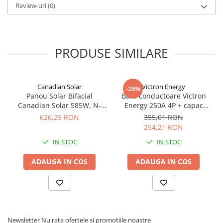
Review-uri
(0)
Redresoare, incarcatoare si testere
Redresoare auto, moto, barci si
stationare
PRODUSE SIMILARE
Surse UPS
UPS pentru centrale termice si
sisteme de urgenta - acumulator
extern
Canadian Solar
Victron Energy
UPS Calculatoare si Servere
-28%
Panou Solar Bifacial
Bara conductoare Victron
UPS Trifazat
Canadian Solar 585W, N-
Energy 250A 4P + capac
Type TOPCon, CS6W-TB-SF-
BUSBAR VBB125040010
626,25 RON
355,01 RON
Stabilizatoare Tensiune
BIF
254,21 RON
PDUs unitati de distributie a
IN STOC
IN STOC
energiei electrice
Cabinete baterii
ADAUGA IN COS
ADAUGA IN COS
Acumulatori UPS
Drumetii / Camping
Accesorii
Frigidere portabile
Newsletter
Nu rata ofertele si promotiile noastre