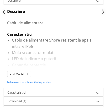
Descriere
Acumulatori VRLA AGM/GEL /
Tractiune / LiFePo4
Descriere
Baterii si acumulatori gel si VRLA
6-12 V
Cablu de alimentare
Baterii si acumulatori AGM VRLA
de 6-12 V
Caracteristici
Acumulatori Moto, ATV
Cablu de alimentare Shore rezistent la apa si
GEL
intrare IP56
AGM
Mufa si conector mulat
Li-Ion
LED de indicare a puterii
SLA AGM (Sealed Lead Acid)
Capac de protectie
Deep Cycle - Tractiune/Semi-
Tractiune
VEZI MAI MULT
Marine & Caravan
Informatii conformitate produs
APC
Caracteristici
Pachete acumulatori VRLA
Download (1)
Sisteme de management (BMS)