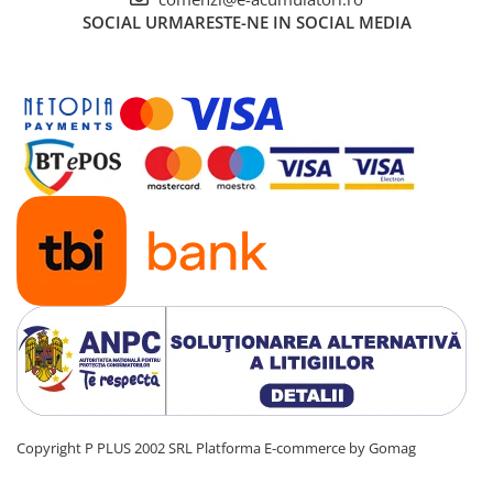
UPS
SOCIAL
URMARESTE-NE IN SOCIAL MEDIA
Acumulatori
Diverse
Invertoare
Sisteme de prindere
Statii de incarcare EV
OUTLET
Pompe de caldura
Copyright P PLUS 2002 SRL
Platforma E-commerce by Gomag