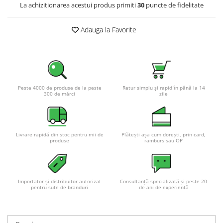
La achizitionarea acestui produs primiti
30
puncte de fidelitate
Pachete complete stocare energie
Sisteme de Stocare Comerciale
Adauga la Favorite
Sisteme fotovoltaice complete
Sisteme fotovoltaice de putere
mica (rulota/caravan/case de
vacanta)
Sisteme fotovoltaice profesionale
Peste 4000 de produse de la peste
Retur simplu și rapid în până la 14
Pachete sisteme fotovoltaice
300 de mărci
zile
Statii de incarcare vehicule
electrice
Statii de incarcare
Livrare rapidă din stoc pentru mii de
Plătești așa cum dorești, prin card,
produse
ramburs sau OP
Cabluri de incarcare vehicule
electrice
Prize de incarcare vehicule
Importator și distribuitor autorizat
Consultanță specializată și peste 20
electrice
pentru sute de branduri
de ani de experiență
Accesorii
Turbine eoliene pentru casă