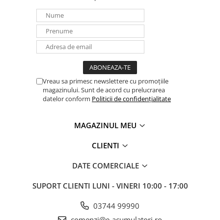
Panouri portabile
Racire/Incalzire
Statii energie portabile
Diverse
Electrice
Vreau sa primesc newslettere cu promoțiile
Intrerupatoare si prize
magazinului. Sunt de acord cu prelucrarea
Dulapuri pentru cablare
datelor conform
Politicii de confidențialitate
structurata
Sigurante
MAGAZINUL MEU
Tablouri electrice
CLIENTI
Lumina (Becuri si Lanterne)
Laptop & PC accesorii, baterii,
DATE COMERCIALE
cabluri USB, prelungitoare USB
SUPORT CLIENTI
LUNI - VINERI 10:00 - 17:00
Cablu de date si Adaptoare
Solutii solare portabile
03744 99990
Lichidare de stoc
comenzi@e-acumulatori.ro