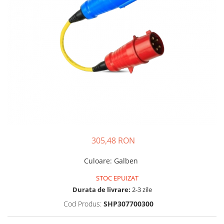
Incarcatoare acumulatori
Panouri fotovoltaice si accesorii
Panouri fotovoltaice
Sisteme prindere panouri
fotovoltaice
Accesorii
Invertoare
Invertoare Hibrid
Invertoare On-grid
Invertoare Off-grid
305,48 RON
Controlere solare
Culoare
:
Galben
MPPT
PWM
STOC EPUIZAT
Durata de livrare:
2-3 zile
Convertoare de tensiune
Cod Produs:
SHP307700300
Sisteme de stocare energie
LiFePO4