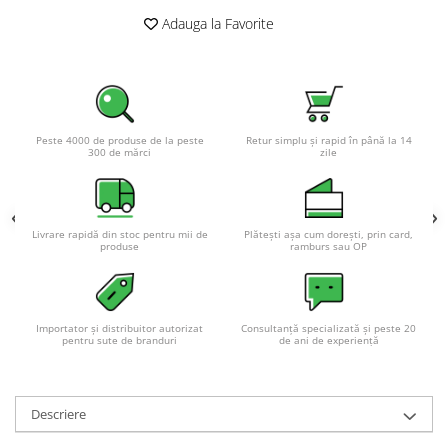
Acumulatori VRLA AGM/GEL /
Adauga la Favorite
Tractiune / LiFePo4
Baterii si acumulatori gel si VRLA
6-12 V
Baterii si acumulatori AGM VRLA
de 6-12 V
Peste 4000 de produse de la peste
Retur simplu și rapid în până la 14
300 de mărci
zile
Acumulatori Moto, ATV
GEL
AGM
Livrare rapidă din stoc pentru mii de
Plătești așa cum dorești, prin card,
Li-Ion
produse
ramburs sau OP
SLA AGM (Sealed Lead Acid)
Deep Cycle - Tractiune/Semi-
Tractiune
Importator și distribuitor autorizat
Consultanță specializată și peste 20
Marine & Caravan
pentru sute de branduri
de ani de experiență
APC
Pachete acumulatori VRLA
Descriere
Sisteme de management (BMS)