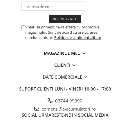
UPS
Acumulatori
Diverse
Vreau sa primesc newslettere cu promoțiile
Invertoare
magazinului. Sunt de acord cu prelucrarea
datelor conform
Politicii de confidențialitate
Sisteme de prindere
Statii de incarcare EV
MAGAZINUL MEU
OUTLET
CLIENTI
Pompe de caldura
DATE COMERCIALE
SUPORT CLIENTI
LUNI - VINERI 10:00 - 17:00
03744 99990
comenzi@e-acumulatori.ro
SOCIAL
URMARESTE-NE IN SOCIAL MEDIA