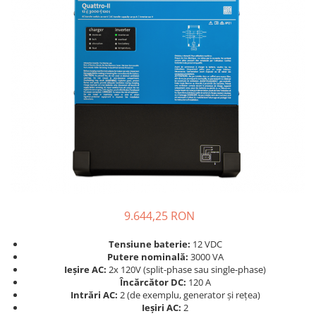
Incarcatoare acumulatori
Panouri fotovoltaice si accesorii
Panouri fotovoltaice
Sisteme prindere panouri
fotovoltaice
Accesorii
Invertoare
Invertoare Hibrid
Invertoare On-grid
Invertoare Off-grid
Controlere solare
9.644,25 RON
MPPT
Tensiune baterie:
12 VDC
PWM
Putere nominală:
3000 VA
Ieșire AC:
2x 120V (split-phase sau single-phase)
Convertoare de tensiune
Încărcător DC:
120 A
Sisteme de stocare energie
Intrări AC:
2 (de exemplu, generator și rețea)
LiFePO4
Ieșiri AC:
2