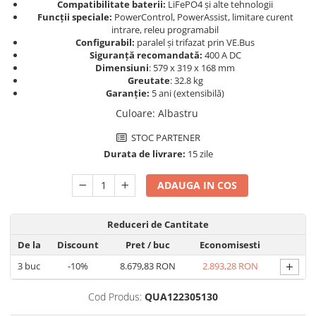
Compatibilitate baterii:
LiFePO4 și alte tehnologii
Pachete complete stocare energie
Funcții speciale:
PowerControl, PowerAssist, limitare curent
intrare, releu programabil
Sisteme de Stocare Comerciale
Configurabil:
paralel și trifazat prin VE.Bus
Siguranță recomandată:
400 A DC
Sisteme fotovoltaice complete
Dimensiuni
: 579 x 319 x 168 mm
Sisteme fotovoltaice de putere
Greutate
: 32.8 kg
mica (rulota/caravan/case de
Garanție:
5 ani (extensibilă)
vacanta)
Sisteme fotovoltaice profesionale
Culoare
:
Albastru
Pachete sisteme fotovoltaice
STOC PARTENER
Durata de livrare:
15 zile
Statii de incarcare vehicule
electrice
ADAUGA IN COS
Statii de incarcare
Cabluri de incarcare vehicule
electrice
Reduceri de Cantitate
Prize de incarcare vehicule
De la
Discount
Pret
/ buc
Economisesti
electrice
+
3
buc
-10%
8.679,83 RON
2.893,28 RON
Accesorii
Cod Produs:
QUA122305130
Turbine eoliene pentru casă