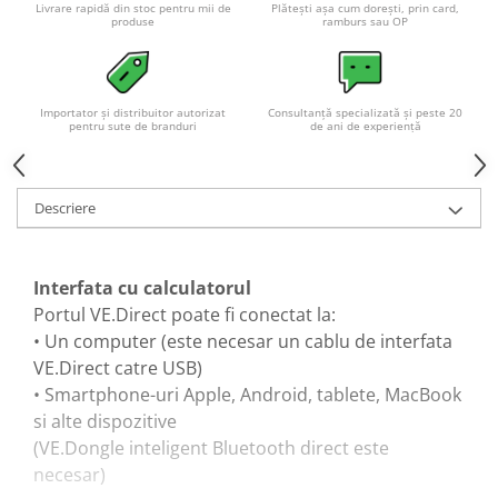
Acumulatori VRLA AGM/GEL /
Livrare rapidă din stoc pentru mii de
Plătești așa cum dorești, prin card,
produse
ramburs sau OP
Tractiune / LiFePo4
Baterii si acumulatori gel si VRLA
6-12 V
Importator și distribuitor autorizat
Consultanță specializată și peste 20
Baterii si acumulatori AGM VRLA
pentru sute de branduri
de ani de experiență
de 6-12 V
Acumulatori Moto, ATV
GEL
Descriere
AGM
Li-Ion
Interfata cu calculatorul
SLA AGM (Sealed Lead Acid)
Portul VE.Direct poate fi conectat la:
Deep Cycle - Tractiune/Semi-
• Un computer (este necesar un cablu de interfata
Tractiune
VE.Direct catre USB)
Marine & Caravan
• Smartphone-uri Apple, Android, tablete, MacBook
APC
si alte dispozitive
(VE.Dongle inteligent Bluetooth direct este
Pachete acumulatori VRLA
necesar)
Sisteme de management (BMS)