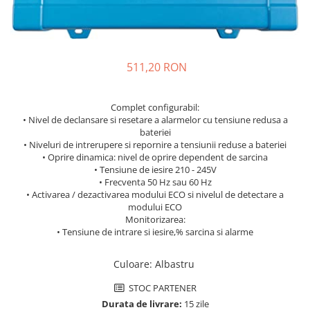
Incarcatoare acumulatori
Panouri fotovoltaice si accesorii
Panouri fotovoltaice
Sisteme prindere panouri
511,20 RON
fotovoltaice
Accesorii
Complet configurabil:
• Nivel de declansare si resetare a alarmelor cu tensiune redusa a
Invertoare
bateriei
Invertoare Hibrid
• Niveluri de intrerupere si repornire a tensiunii reduse a bateriei
• Oprire dinamica: nivel de oprire dependent de sarcina
Invertoare On-grid
• Tensiune de iesire 210 - 245V
• Frecventa 50 Hz sau 60 Hz
Invertoare Off-grid
• Activarea / dezactivarea modului ECO si nivelul de detectare a
Controlere solare
modului ECO
Monitorizarea:
MPPT
• Tensiune de intrare si iesire,% sarcina si alarme
PWM
Culoare
:
Albastru
Convertoare de tensiune
Sisteme de stocare energie
STOC PARTENER
LiFePO4
Durata de livrare:
15 zile