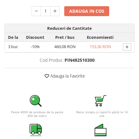
Pachete complete stocare energie
ADAUGA IN COS
Sisteme de Stocare Comerciale
Sisteme fotovoltaice complete
Reduceri de Cantitate
Sisteme fotovoltaice de putere
De la
Discount
Pret
/ buc
Economisesti
mica (rulota/caravan/case de
vacanta)
+
3
buc
-10%
460,08 RON
153,36 RON
Sisteme fotovoltaice profesionale
Pachete sisteme fotovoltaice
Cod Produs:
PIN482510300
Statii de incarcare vehicule
electrice
Adauga la Favorite
Statii de incarcare
Cabluri de incarcare vehicule
electrice
Prize de incarcare vehicule
Peste 4000 de produse de la peste
Retur simplu și rapid în până la 14
electrice
300 de mărci
zile
Accesorii
Turbine eoliene pentru casă