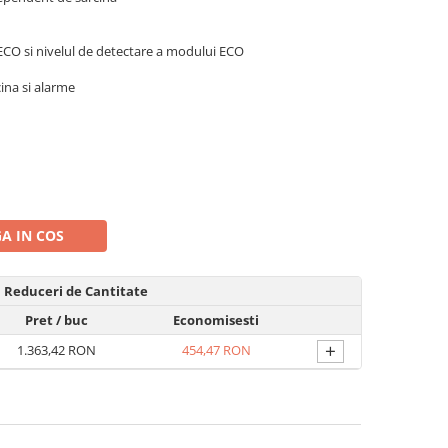
ECO si nivelul de detectare a modului ECO
cina si alarme
A IN COS
Reduceri de Cantitate
Pret
/ buc
Economisesti
+
1.363,42 RON
454,47 RON