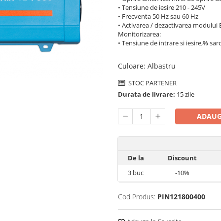
• Tensiune de iesire 210 - 245V
• Frecventa 50 Hz sau 60 Hz
• Activarea / dezactivarea modului 
Monitorizarea:
• Tensiune de intrare si iesire,% sar
Culoare
:
Albastru
STOC PARTENER
Durata de livrare:
15 zile
ADAUG
De la
Discount
3
buc
-10%
Cod Produs:
PIN121800400