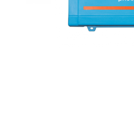
Incarcatoare acumulatori
Panouri fotovoltaice si accesorii
Panouri fotovoltaice
Sisteme prindere panouri
fotovoltaice
Accesorii
Invertoare
Invertoare Hibrid
Distribuie
Invertoare On-grid
pe
Facebook
Invertoare Off-grid
Controlere solare
MPPT
PWM
Convertoare de tensiune
Sisteme de stocare energie
LiFePO4