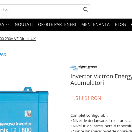
ARA
NOUTATI
OFERTE PARTENERI
MENTENANTA
BLOG
00 230V VE Direct UK
766
Invertor Victron Energ
Acumulatori
1.514,91 RON
Complet configurabil:
• Nivel de declansare si resetare a 
• Niveluri de intrerupere si repornir
• Oprire dinamica: nivel de oprire 