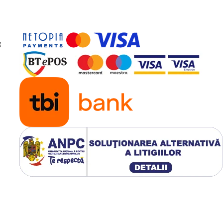
 instalare
g