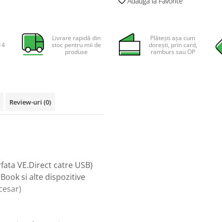
Adauga la Favorite
Livrare rapidă din
Plătești așa cum
14
stoc pentru mii de
dorești, prin card,
produse
ramburs sau OP
Review-uri
(0)
fata VE.Direct catre USB)
ook si alte dispozitive
cesar)