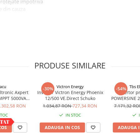
 protejate împotriva
ie din cauza
ertoare de putere pentru
lectrice.
PRODUSE SIMILARE
 asteptare atunci când
ptare, invertorul se va
acu
Victron Energy
Tbs E
-30%
-54%
t: la fiecare 2,5
ltronic Axpert
Invertor Victron Energy Phoenix
Invertor p
 MPPT 5000VA
12/500 VE.Direct Schuko
POWERSINE 25
tabilit, invertorul va
 bluetooth
D
.302,58 RON
1.034,87 RON
727,34 RON
7.171,32 R
STOC
IN STOC
COS
ADAUGA IN COS
ADAUGA I
a poate fi conectat la un
tactul cu mâna stânga a