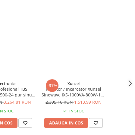
lectronics
Xunzel
-37%
-46%
rofesional TBS
Invertor / Incarcator Xunzel
Invertor 
00-24 pur sinus
Sinewave IXS-1000VA-800W-12V
Sinewave 
C/AC
cu controller incarcare solara si
48V cu co
ON
3.264,81 RON
2.395,16 RON
1.513,99 RON
7.078,7
cabluri IXS1000-12
solara MPPT
IN STOC
IN STOC
N COS
ADAUGA IN COS
ADAUG