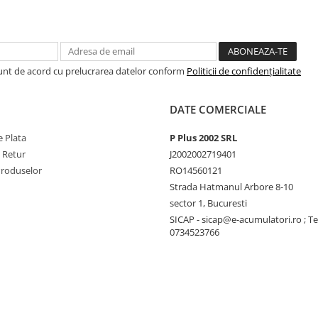
criere.
Sunt de acord cu prelucrarea datelor conform
Politicii de confidențialitate
a de curent alternativ:
DATE COMERCIALE
sa va recomandam
 Plata
P Plus 2002 SRL
aracteristicile Filax : un
e Retur
J2002002719401
0 de milisecunde), astfel
Produselor
RO14560121
ice vor continua sa
Strada Hatmanul Arbore 8-10
sector 1, Bucuresti
SICAP - sicap@e-acumulatori.ro ; Te
0734523766