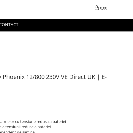
0,00
CONTACT
y Phoenix 12/800 230V VE Direct UK | E-
alarmelor cu tensiune redusa a bateriei
e a tensiunii reduse a bateriei
dependent de sarcina