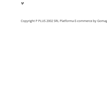
Panouri portabile
Conexiune DC cu borne cu surub
Racire/Incalzire
Nu sunt necesare instrumente speciale pentru
Statii energie portabile
Copyright P PLUS 2002 SRL
Platforma E-commerce by Goma
Diverse
Electrice
Intrerupatoare si prize
Dulapuri pentru cablare
structurata
Sigurante
Tablouri electrice
Lumina (Becuri si Lanterne)
Laptop & PC accesorii, baterii,
cabluri USB, prelungitoare USB
Cablu de date si Adaptoare
Solutii solare portabile
Lichidare de stoc