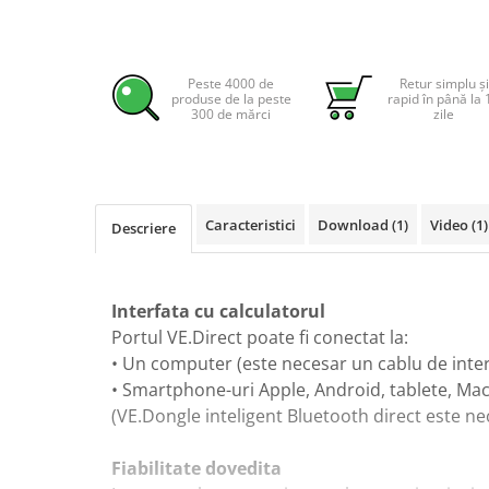
Pachete complete stocare energie
Sisteme de Stocare Comerciale
Peste 4000 de
Retur simplu și
Sisteme fotovoltaice complete
produse de la peste
rapid în până la 
300 de mărci
zile
Sisteme fotovoltaice de putere
mica (rulota/caravan/case de
vacanta)
Sisteme fotovoltaice profesionale
Pachete sisteme fotovoltaice
Caracteristici
Download (1)
Video
(1)
Descriere
Statii de incarcare vehicule
electrice
Statii de incarcare
Interfata cu calculatorul
Cabluri de incarcare vehicule
Portul VE.Direct poate fi conectat la:
electrice
• Un computer (este necesar un cablu de inter
Prize de incarcare vehicule
• Smartphone-uri Apple, Android, tablete, MacB
electrice
(VE.Dongle inteligent Bluetooth direct este ne
Accesorii
Fiabilitate dovedita
Turbine eoliene pentru casă