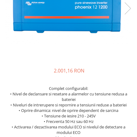
Incarcatoare acumulatori
Panouri fotovoltaice si accesorii
Panouri fotovoltaice
Sisteme prindere panouri
fotovoltaice
Accesorii
Invertoare
Invertoare Hibrid
2.001,16 RON
Invertoare On-grid
Invertoare Off-grid
Complet configurabil:
Controlere solare
• Nivel de declansare si resetare a alarmelor cu tensiune redusa a
MPPT
bateriei
• Niveluri de intrerupere si repornire a tensiunii reduse a bateriei
PWM
• Oprire dinamica: nivel de oprire dependent de sarcina
• Tensiune de iesire 210 - 245V
Convertoare de tensiune
• Frecventa 50 Hz sau 60 Hz
Sisteme de stocare energie
• Activarea / dezactivarea modului ECO si nivelul de detectare a
modului ECO
LiFePO4