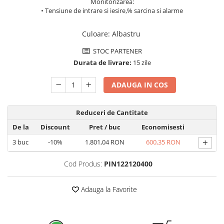
Monitorizarea:
Pachete complete stocare energie
• Tensiune de intrare si iesire,% sarcina si alarme
Sisteme de Stocare Comerciale
Culoare
:
Albastru
Sisteme fotovoltaice complete
STOC PARTENER
Sisteme fotovoltaice de putere
Durata de livrare:
15 zile
mica (rulota/caravan/case de
vacanta)
Sisteme fotovoltaice profesionale
ADAUGA IN COS
Pachete sisteme fotovoltaice
Statii de incarcare vehicule
Reduceri de Cantitate
electrice
De la
Discount
Pret
/ buc
Economisesti
Statii de incarcare
+
3
buc
-10%
1.801,04 RON
600,35 RON
Cabluri de incarcare vehicule
electrice
Cod Produs:
PIN122120400
Prize de incarcare vehicule
electrice
Adauga la Favorite
Accesorii
Turbine eoliene pentru casă