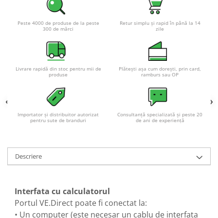
Acumulatori VRLA AGM/GEL /
Tractiune / LiFePo4
Peste 4000 de produse de la peste
Retur simplu și rapid în până la 14
Baterii si acumulatori gel si VRLA
300 de mărci
zile
6-12 V
Baterii si acumulatori AGM VRLA
de 6-12 V
Livrare rapidă din stoc pentru mii de
Plătești așa cum dorești, prin card,
Acumulatori Moto, ATV
produse
ramburs sau OP
GEL
AGM
Importator și distribuitor autorizat
Consultanță specializată și peste 20
Li-Ion
pentru sute de branduri
de ani de experiență
SLA AGM (Sealed Lead Acid)
Deep Cycle - Tractiune/Semi-
Tractiune
Descriere
Marine & Caravan
APC
Interfata cu calculatorul
Pachete acumulatori VRLA
Portul VE.Direct poate fi conectat la:
Sisteme de management (BMS)
• Un computer (este necesar un cablu de interfata