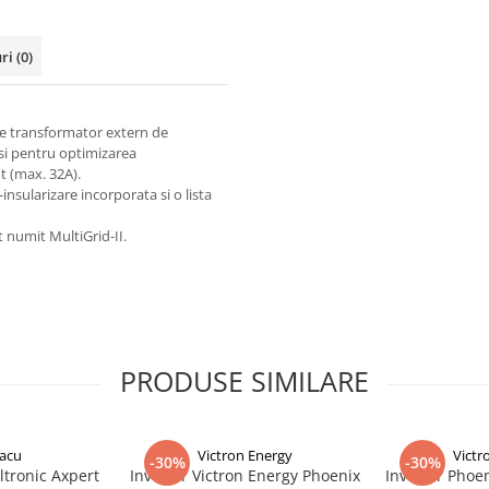
uri
(0)
 de transformator extern de
si pentru optimizarea
t (max. 32A).
insularizare incorporata si o lista
 numit MultiGrid-II.
PRODUSE SIMILARE
acu
Victron Energy
Victr
-30%
-30%
ltronic Axpert
Invertor Victron Energy Phoenix
Invertor Phoen