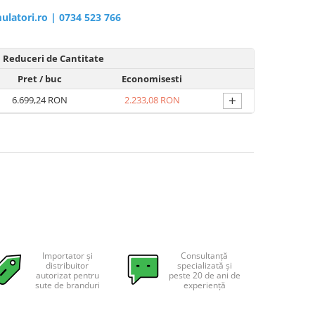
ulatori.ro
|
0734 523 766
Reduceri de Cantitate
Pret
/ buc
Economisesti
+
6.699,24 RON
2.233,08 RON
Importator și
Consultanță
distribuitor
specializată și
autorizat pentru
peste 20 de ani de
sute de branduri
experiență