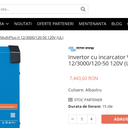
ARA
NOUTATI
OFERTE PARTENERI
MENTENANTA
BLOG
 MultiPlus-II 12/3000/120-50 120V (UL)
Invertor cu incarcator 
12/3000/120-50 120V (
7.443,60 RON
Culoare
:
Albastru
STOC PARTENER
Durata de livrare:
15 zile
ADAUG