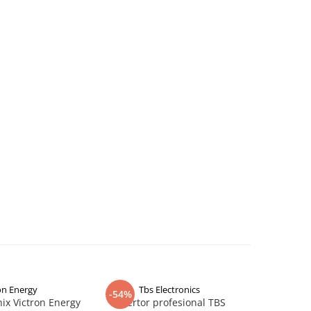
on Energy
Tbs Electronics
-54%
-37%
ix Victron Energy
Invertor profesional TBS
Invertor 