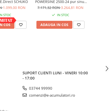
VE.Direct SCHUKO
POWERSINE 2500-24 pur sinus
Sinewave I
DC/AC
cu controll
ON
1.099,00 RON
7.171,32 RON
3.264,81 RON
2.395,1
cabl
IN STOC
IN STOC
N COS
ADAUGA IN COS
ADAUG
SUPORT CLIENTI
LUNI - VINERI 10:00
- 17:00
03744 99990
comenzi@e-acumulatori.ro