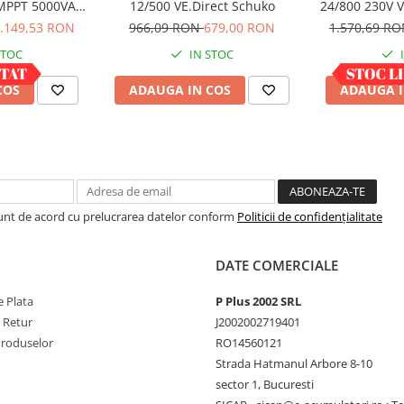
 MPPT 5000VA
12/500 VE.Direct Schuko
24/800 230V 
 bluetooth
.149,53 RON
966,09 RON
679,00 RON
1.570,69 R
STOC
IN STOC
COS
ADAUGA IN COS
ADAUGA I
Sunt de acord cu prelucrarea datelor conform
Politicii de confidențialitate
DATE COMERCIALE
 Plata
P Plus 2002 SRL
e Retur
J2002002719401
Produselor
RO14560121
Strada Hatmanul Arbore 8-10
sector 1, Bucuresti