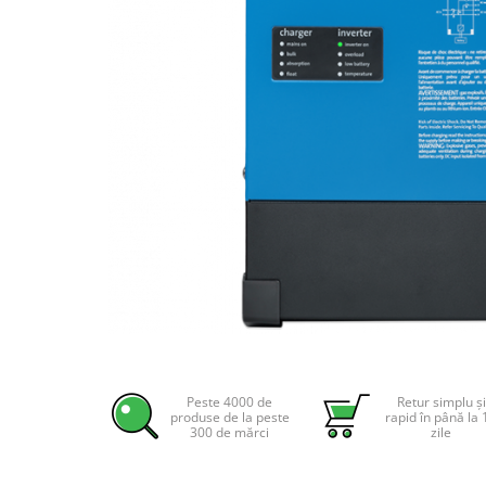
Incarcatoare acumulatori
Panouri fotovoltaice si accesorii
Panouri fotovoltaice
Sisteme prindere panouri
fotovoltaice
Accesorii
Invertoare
Invertoare Hibrid
Invertoare On-grid
Invertoare Off-grid
Controlere solare
MPPT
Distribuie
pe
PWM
Facebook
Peste 4000 de
Retur simplu și
Convertoare de tensiune
produse de la peste
rapid în până la 
300 de mărci
zile
Sisteme de stocare energie
LiFePO4