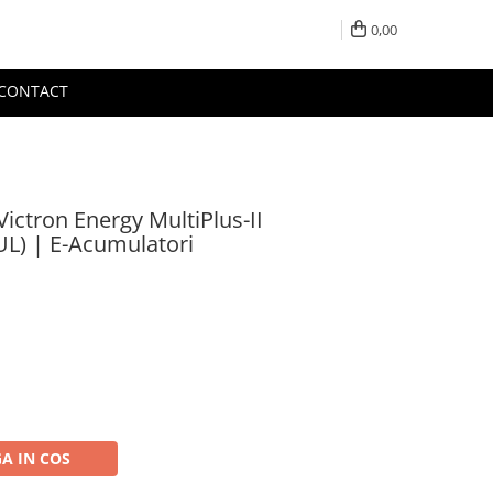
0,00
CONTACT
Victron Energy MultiPlus-II
UL) | E-Acumulatori
A IN COS