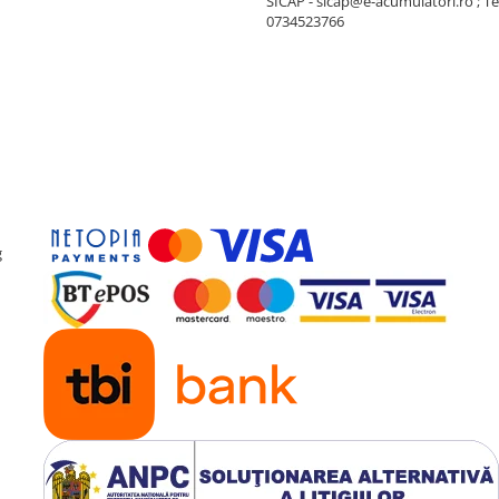
SICAP - sicap@e-acumulatori.ro ; Te
0734523766
g