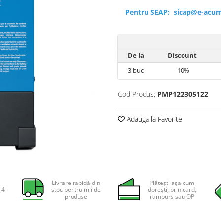
Pentru SEAP:
sicap@e-acum
De la
Discount
3
buc
-10%
Cod Produs:
PMP122305122
Adauga la Favorite
Livrare rapidă din
Plătești așa cum
14
stoc pentru mii de
dorești, prin card,
produse
ramburs sau OP