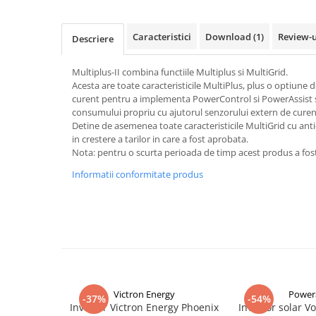
Pachete complete stocare energie
Sisteme de Stocare Comerciale
Caracteristici
Download (1)
Review-
Descriere
Sisteme fotovoltaice complete
Multiplus-II combina functiile Multiplus si MultiGrid.
Sisteme fotovoltaice de putere
Acesta are toate caracteristicile MultiPlus, plus o optiune
mica (rulota/caravan/case de
curent pentru a implementa PowerControl si PowerAssist 
vacanta)
Sisteme fotovoltaice profesionale
consumului propriu cu ajutorul senzorului extern de curen
Detine de asemenea toate caracteristicile MultiGrid cu anti-
Pachete sisteme fotovoltaice
in crestere a tarilor in care a fost aprobata.
Nota: pentru o scurta perioada de timp acest produs a fost
Statii de incarcare vehicule
electrice
Informatii conformitate produs
Statii de incarcare
Cabluri de incarcare vehicule
electrice
Prize de incarcare vehicule
electrice
Accesorii
Victron Energy
Power
-37%
-54%
Turbine eoliene pentru casă
Invertor Victron Energy Phoenix
Invertor solar Vo