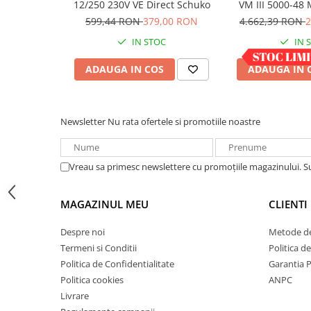
12/250 230V VE Direct Schuko
VM III 5000-48
Acumulatori VRLA AGM/GEL /
5000W LCD +
Tractiune / LiFePo4
599,44 RON
379,00 RON
4.662,39 RON
2
Baterii si acumulatori gel si VRLA
IN STOC
IN 
6-12 V
ADAUGA IN COS
ADAUGA IN 
Baterii si acumulatori AGM VRLA
de 6-12 V
Acumulatori Moto, ATV
Newsletter
Nu rata ofertele si promotiile noastre
GEL
AGM
Li-Ion
Vreau sa primesc newslettere cu promoțiile magazinului. 
SLA AGM (Sealed Lead Acid)
Deep Cycle - Tractiune/Semi-
MAGAZINUL MEU
CLIENTI
Tractiune
Despre noi
Metode de
Marine & Caravan
Termeni si Conditii
Politica d
APC
Politica de Confidentialitate
Garantia 
Pachete acumulatori VRLA
Politica cookies
ANPC
Livrare
Sisteme de management (BMS)