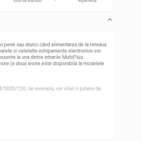
sute de branduri
experiență
unei pene sau atunci când alimentarea de la reteaua
oarele si celelalte echipamente electronice vor
zenta la una dintre intrarile MultiPlus.
sire (a doua iesire este disponibila la modelele
 24/5000/120, de exemplu, vor oferi o putere de
nu e tot: pâna la 6 seturi de trei unitati pot fi
te 2000 de amperi.
tor sau de la reteaua de tarm (aproape 10A per 5kVA