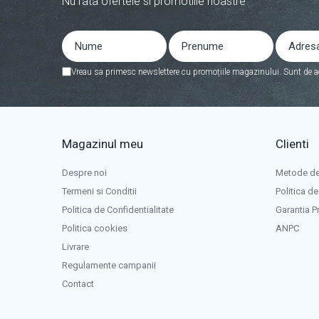
Nu rata ofertele si promotiile noastre
Panouri portabile
Racire/Incalzire
Statii energie portabile
Diverse
Vreau sa primesc newslettere cu promoțiile magazinului. Sunt de a
Electrice
Intrerupatoare si prize
Dulapuri pentru cablare structurata
Magazinul meu
Clienti
Sigurante
Tablouri electrice
Despre noi
Metode de
Lumina (Becuri si Lanterne)
Termeni si Conditii
Politica de
Laptop & PC accesorii, baterii,
Politica de Confidentialitate
Garantia P
cabluri USB, prelungitoare USB
Politica cookies
ANPC
Cablu de date si Adaptoare
Livrare
Solutii solare portabile
Regulamente campanii
Lichidare de stoc
Contact
UPS