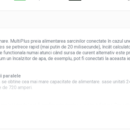
ionare. MultiPlus preia alimentarea sarcinilor conectate în cazul 
s se petrece rapid (mai putin de 20 milisecunde), încât calculat
 functionala numai atunci când sursa de curent alternativ este pre
 un încalzitor de apa, de exemplu, pot fi conectati la aceasta ie
i paralele
u a se obtine cea mai mare capacitate de alimentare. sase unitati
e de 720 amperi.
acelasi model pot fi configurate pentru o iesire trifazica. Dar asta 
erter mare de 75 kW / 90 kVA si o capacitate de încarcare de pes
tat, retea de tarm sau regea electrica generala
umulator. Prin urmare, va utiliza foarte mult curent de la genera