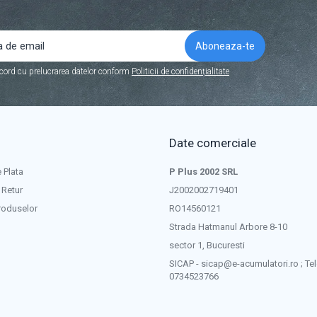
cord cu prelucrarea datelor conform
Politicii de confidențialitate
Date comerciale
 Plata
P Plus 2002 SRL
 Retur
J2002002719401
roduselor
RO14560121
Strada Hatmanul Arbore 8-10
sector 1, Bucuresti
SICAP - sicap@e-acumulatori.ro ; Tel
0734523766