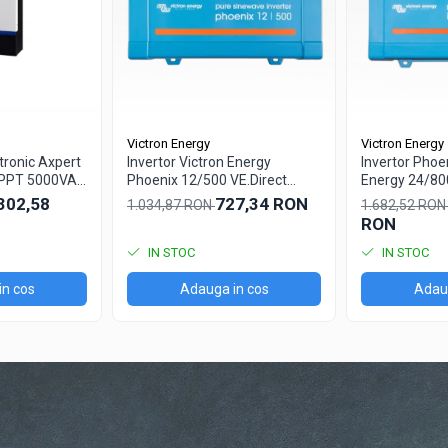
lor Control GX si alte dispozitive GX pot fi accesate si setari po
Victron Energy
Victron Energy
ltronic Axpert
Invertor Victron Energy
Invertor Phoe
MPPT 5000VA
Phoenix 12/500 VE.Direct
Energy 24/80
etooth
Schuko
SCHUKO
302,58
727,34 RON
1.034,87 RON
1.682,52 RO
RON
IN STOC
IN STOC
in cos
Adauga in cos
Adaug