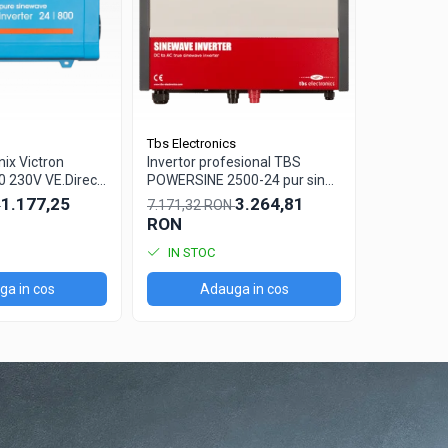
t fi modificate.
Tbs Electronics
Xunzel
nix Victron
Invertor profesional TBS
Invertor /
0 230V VE.Direct
POWERSINE 2500-24 pur sinus
Sinewave
DC/AC
12V cu con
1.177,25
3.264,81
N
7.171,32 RON
2.395,16 
solara si 
RON
RON
IN STOC
IN STO
a in cos
Adauga in cos
Ad