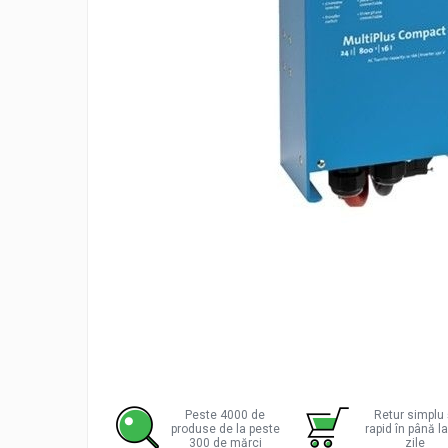
Incarcatoare acumulatori
Panouri fotovoltaice si accesorii
Panouri fotovoltaice
Sisteme prindere panouri
fotovoltaice
Accesorii
Invertoare
Invertoare Hibrid
Invertoare On-grid
Distribu
Invertoare Off-grid
pe
Controlere solare
Facebo
MPPT
PWM
Convertoare de tensiune
Sisteme de stocare energie
Peste 4000 de
Retur simplu 
produse de la peste
rapid în până l
LiFePO4
300 de mărci
zile