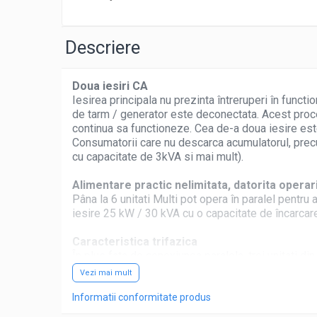
Pachete complete stocare energie
Sisteme de Stocare Comerciale
Descriere
Sisteme fotovoltaice complete
Sisteme fotovoltaice de putere
Doua iesiri CA
mica (rulota/caravan/case de
Iesirea principala nu prezinta întreruperi în funct
vacanta)
Sisteme fotovoltaice profesionale
de tarm / generator este deconectata. Acest proce
continua sa functioneze. Cea de-a doua iesire este
Pachete sisteme fotovoltaice
Consumatorii care nu descarca acumulatorul, precum
Statii de incarcare vehicule electrice
cu capacitate de 3kVA si mai mult).
Statii de incarcare
Alimentare practic nelimitata, datorita operari
Cabluri de incarcare vehicule
Pâna la 6 unitati Multi pot opera în paralel pentr
electrice
iesire 25 kW / 30 kVA cu o capacitate de încarcar
Prize de incarcare vehicule
Caracteristica trifazica
electrice
În plus fata de conexiunea paralela, trei unitati din 
Accesorii
conectate în paralel pentru a functiona ca un inv
Vezi mai mult
Turbine eoliene pentru casă
PowerControl - Gestionarea cu generator limi
Informatii conformitate produs
Acumulatori VRLA AGM/GEL /
MultiPlus este un încarcator foarte puternic de ac