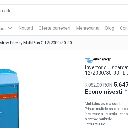
Noutati
Oferte parteneri
Mentenanta
Blog
Con
vara
ictron Energy MultiPlus C 12/2000/80-30
Invertor cu incarc
12/2000/80-30 | E
5.64
7.082,00 RON
Economisesti:
Multiplus este o combinatie
Printre multele sale caract
încarcare ajustabila, tehno
sisteme multiple.
Protectie la: