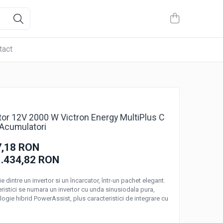
tact
ator 12V 2000 W Victron Energy MultiPlus C
-Acumulatori
7,18 RON
1.434,82
RON
 dintre un invertor si un încarcator, într-un pachet elegant.
eristici se numara un invertor cu unda sinusiodala pura,
logie hibrid PowerAssist, plus caracteristici de integrare cu