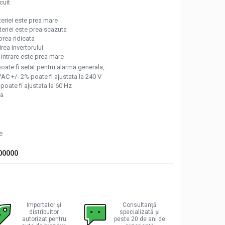
uit
i este prea mare
i este prea scazuta
 ridicata
 invertorului
are este prea mare
.
oate fi setat pentru alarma generala,
VAC +/- 2% poate fi ajustata la 240 V
poate fi ajustata la 60 Hz
ta
e
00000
Importator și
Consultanță
distribuitor
specializată și
autorizat pentru
peste 20 de ani de