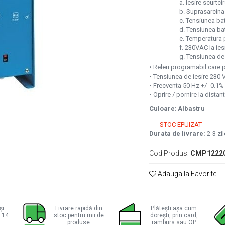
a. Iesire scurtcirc
b. Suprasarcina
c. Tensiunea baterie
d. Tensiunea baterie
e. Temperatura prea
f. 230VAC la iesirea
g. Tensiunea de intr
• Releu programabil care p
• Tensiunea de iesire 230 
• Frecventa 50 Hz +/- 0.1% 
• Oprire / pornire la distan
Culoare
:
Albastru
STOC EPUIZAT
ie
Durata de livrare:
2-3 zil
ok
Cod Produs:
CMP1222
Adauga la Favorite
și
Livrare rapidă din
Plătești așa cum
a 14
stoc pentru mii de
dorești, prin card,
produse
ramburs sau OP