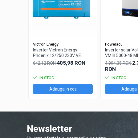
Configurarea de la distanta
Când sunt conectate la Ethernet, sistemele cu un Co
Redresoare auto, moto, barci si
stationare
Surse UPS
UPS pentru centrale termice si
sisteme de urgenta - acumulator
Victron Energy
Poweracu
extern
UPS Calculatoare si Servere
Invertor Victron Energy
Invertor solar Vo
Phoenix 12/250 230V VE
VM III 5000-48 
UPS Trifazat
Direct Schuko
5000W LCD + blu
405,98 RON
2.
642,12 RON
4.994,35 RON
Stabilizatoare Tensiune
RON
PDUs unitati de distributie a
IN STOC
IN STOC
energiei electrice
Adauga in cos
Adauga 
Cabinete baterii
Acumulatori UPS
Drumetii / Camping
Accesorii
Newsletter
Frigidere portabile