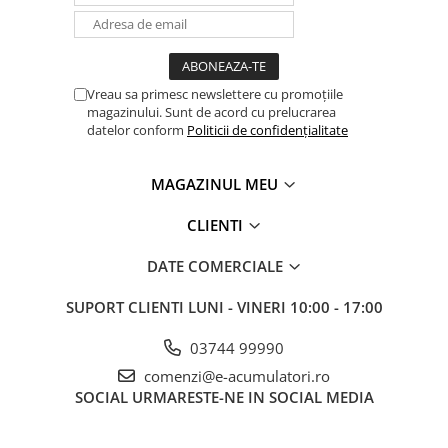
UPS
Acumulatori
Diverse
Vreau sa primesc newslettere cu promoțiile
Invertoare
magazinului. Sunt de acord cu prelucrarea
datelor conform
Politicii de confidențialitate
Sisteme de prindere
Statii de incarcare EV
MAGAZINUL MEU
OUTLET
CLIENTI
Pompe de caldura
DATE COMERCIALE
SUPORT CLIENTI
LUNI - VINERI 10:00 - 17:00
03744 99990
comenzi@e-acumulatori.ro
SOCIAL
URMARESTE-NE IN SOCIAL MEDIA