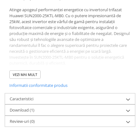
Redresoare, incarcatoare si testere
Atinge apogeul performanței energetice cu invertorul trifazat
Redresoare auto, moto, barci si
Huawei SUN2000-25KTL-MB0. Cu o putere impresionantă de
stationare
25kW, acest invertor este vârful de gamă pentru instalații
fotovoltaice comerciale și industriale exigente, asigurând o
Surse UPS
producție maximă de energie și o fiabilitate de neegalat. Designul
UPS pentru centrale termice si
său robust și tehnologiile avansate de optimizare a
sisteme de urgenta - acumulator
randamentului îl fac o alegere superioară pentru proiectele care
necesită o gestionare eficientă a energiei pe scară largă.
extern
UPS Calculatoare si Servere
Investește în SUN2000-25KTL-MB0 pentru o soluție energetică
puternică, durabilă și eficientă.
UPS Trifazat
Stabilizatoare Tensiune
✔️ Eficiență maximă de 98.4% – conversie optimă a energiei solare
VEZI MAI MULT
✔️ Protecție avansată AFCI – detectează și elimină defectele de arc
PDUs unitati de distributie a
Informatii conformitate produs
electric în mai puțin de 0.5 secunde
energiei electrice
✔️ Monitorizare inteligentă – conectivitate WLAN și
compatibilitate cu aplicația FusionSolar
Caracteristici
Cabinete baterii
✔️ Compatibilitate extinsă – funcționează cu bateriile Huawei
Acumulatori UPS
Download (1)
LUNA2000
✔️ Design compact și instalare rapidă – greutate redusă și montaj
Drumetii / Camping
Review-uri
(0)
facil
Accesorii
🔎 Ideal pentru sisteme fotovoltaice rezidențiale și comerciale,
Frigidere portabile