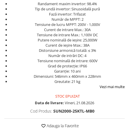
Randament maxim invertor: 98.4%
Pachete complete stocare energie
Tip de undă invertor: Sinusoidală pură
Sisteme de Stocare Comerciale
Fază invertor: Trifazat
Număr de MPPT: 2
Sisteme fotovoltaice complete
Tensiune de lucru MPPT: 200V - 1,000V
Curent de intrare Max.: 30A
Sisteme fotovoltaice de putere
Tensiune de intrare Max.: 1,100V DC
mica (rulota/caravan/case de
Putere nominală de ieșire: 25,000W
vacanta)
Sisteme fotovoltaice profesionale
Curent de ieșire Max.: 38A
Distorsiune armonică totală: ≤ 3%
Pachete sisteme fotovoltaice
Număr de intrări DC: 4
Tensiune nominală de intrare: 600V
Statii de incarcare vehicule
Grad de protecție: IP66
electrice
Garanție: 10 ani
Statii de incarcare
Dimensiuni: 546mm x 460mm x 228mm
Greutate: 21 kg
Cabluri de incarcare vehicule
Vezi mai multe
electrice
STOC EPUIZAT
Prize de incarcare vehicule
Data de livrare:
Vineri, 21.08.2026
electrice
Cod Produs:
SUN2000-25KTL-MB0
Accesorii
Turbine eoliene pentru casă
Adauga la Favorite