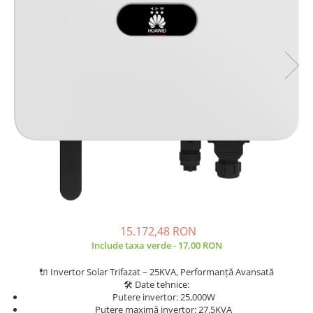
Incarcatoare acumulatori
Panouri fotovoltaice si accesorii
Panouri fotovoltaice
Sisteme prindere panouri
fotovoltaice
Accesorii
Invertoare
Invertoare Hibrid
Invertoare On-grid
Invertoare Off-grid
Controlere solare
MPPT
15.172,48 RON
Include taxa verde - 17,00 RON
PWM
Convertoare de tensiune
🔌 Invertor Solar Trifazat – 25KVA, Performanță Avansată
🛠 Date tehnice:
Sisteme de stocare energie
Putere invertor: 25,000W
LiFePO4
Putere maximă invertor: 27.5KVA