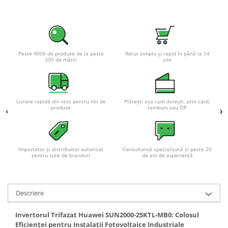
Acumulatori VRLA AGM/GEL /
Tractiune / LiFePo4
Baterii si acumulatori gel si VRLA
6-12 V
Baterii si acumulatori AGM VRLA
Peste 4000 de produse de la peste
Retur simplu și rapid în până la 14
300 de mărci
zile
de 6-12 V
Acumulatori Moto, ATV
GEL
Livrare rapidă din stoc pentru mii de
Plătești așa cum dorești, prin card,
AGM
produse
ramburs sau OP
Li-Ion
SLA AGM (Sealed Lead Acid)
Deep Cycle - Tractiune/Semi-
Importator și distribuitor autorizat
Consultanță specializată și peste 20
pentru sute de branduri
de ani de experiență
Tractiune
Marine & Caravan
APC
Descriere
Pachete acumulatori VRLA
Invertorul Trifazat Huawei SUN2000-25KTL-MB0: Colosul
Sisteme de management (BMS)
Eficienței pentru Instalații Fotovoltaice Industriale