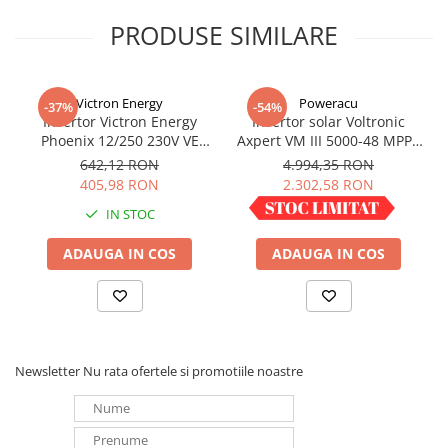
maximizând autoconsumul și eficiența energetică
Panouri portabile
PRODUSE SIMILARE
Racire/Incalzire
Statii energie portabile
Victron Energy
Poweracu
-37%
-54%
Diverse
Invertor Victron Energy
Invertor solar Voltronic
Phoenix 12/250 230V VE
Axpert VM III 5000-48 MPPT
Electrice
Direct Schuko
5000VA 5000W LCD +
642,12 RON
4.994,35 RON
Intrerupatoare si prize
bluetooth
405,98 RON
2.302,58 RON
Dulapuri pentru cablare
IN STOC
IN STOC
structurata
Sigurante
ADAUGA IN COS
ADAUGA IN COS
Tablouri electrice
Lumina (Becuri si Lanterne)
Laptop & PC accesorii, baterii,
cabluri USB, prelungitoare USB
Newsletter
Nu rata ofertele si promotiile noastre
Cablu de date si Adaptoare
Solutii solare portabile
Lichidare de stoc