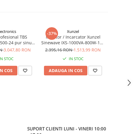
lectronics
Xunzel
-37%
-46%
rofesional TBS
Invertor / Incarcator Xunzel
Invertor 
00-24 pur sinus
Sinewave IXS-1000VA-800W-12V
Sinewave 
C/AC
cu controller incarcare solara si
48V cu co
ON
3.047,80 RON
2.395,16 RON
1.513,99 RON
6.608,2
cabluri IXS1000-12
solara MPPT
IN STOC
IN STOC
N COS
ADAUGA IN COS
ADAUG
SUPORT CLIENTI
LUNI - VINERI 10:00