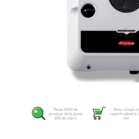
Incarcatoare acumulatori
Panouri fotovoltaice si accesorii
Panouri fotovoltaice
Sisteme prindere panouri
fotovoltaice
Accesorii
Invertoare
Invertoare Hibrid
Invertoare On-grid
Invertoare Off-grid
Controlere solare
Distribuie
MPPT
pe
Facebook
PWM
Peste 4000 de
Retur simplu și
produse de la peste
rapid în până la 
300 de mărci
zile
Convertoare de tensiune
Sisteme de stocare energie
LiFePO4