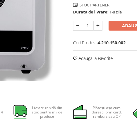
STOC PARTENER
Durata de livrare:
1-8 zile
ADAUG
Cod Produs:
4.210.150.002
Adauga la Favorite
Livrare rapidă din
Plătești așa cum
14
stoc pentru mii de
dorești, prin card,
produse
ramburs sau OP