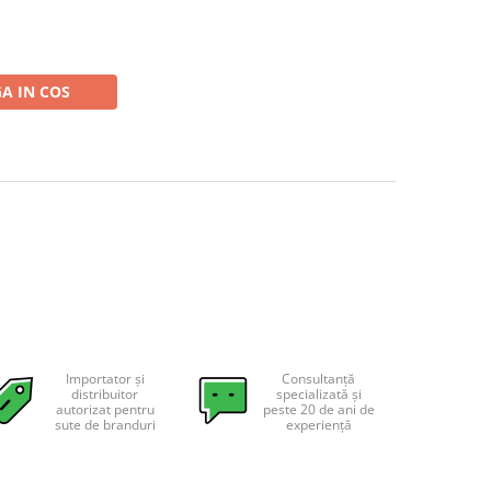
A IN COS
Importator și
Consultanță
distribuitor
specializată și
autorizat pentru
peste 20 de ani de
sute de branduri
experiență