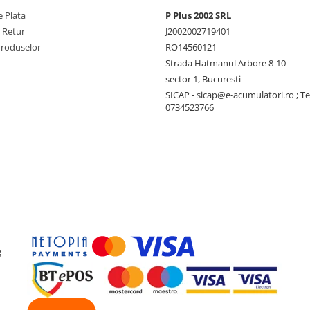
 Plata
P Plus 2002 SRL
e Retur
J2002002719401
Produselor
RO14560121
Strada Hatmanul Arbore 8-10
sector 1, Bucuresti
SICAP - sicap@e-acumulatori.ro ; Te
0734523766
i LG RESU FLEX
nSpec, Fronius Solar API (JSON)
g