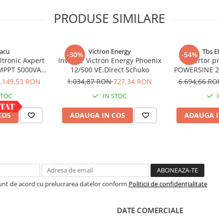
PRODUSE SIMILARE
- 1000 V
acu
Victron Energy
Tbs E
00 V
-30%
-54%
ltronic Axpert
Invertor Victron Energy Phoenix
Invertor p
 MPPT 5000VA
12/500 VE.Direct Schuko
POWERSINE 25
 bluetooth
D
.149,53 RON
1.034,87 RON
727,34 RON
6.694,66 R
STOC
IN STOC
COS
ADAUGA IN COS
ADAUGA I
 / 380V
Sunt de acord cu prelucrarea datelor conform
Politicii de confidențialitate
DATE COMERCIALE