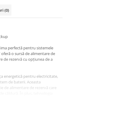
uri
(0)
ackup
inima perfectă pentru sistemele
 oferă o sursă de alimentare de
re de rezervă cu opțiunea de a
a energetică pentru electricitate,
sistem de baterii. Aceasta
ie de alimentare de rezervă care
 de căldură. În plus, tehnologia
paralele de energie în sistem,
kup completă nu este disponibilă