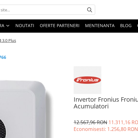
ARA
NOUTATI
OFERTE PARTENERI
MENTENANTA
BLOG
 3.0 Plus
766
Invertor Fronius Froni
Acumulatori
12.567,96 RON
11.311,16 R
Economisesti:
1.256,80
RON