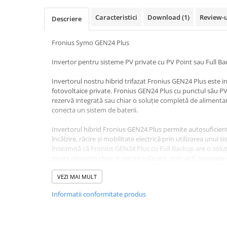
Pachete complete stocare energie
Caracteristici
Download (1)
Review-
Descriere
Sisteme de Stocare Comerciale
Sisteme fotovoltaice complete
Fronius Symo GEN24 Plus
Sisteme fotovoltaice de putere
Invertor pentru sisteme PV private cu PV Point sau Full B
mica (rulota/caravan/case de
vacanta)
Sisteme fotovoltaice profesionale
Invertorul nostru hibrid trifazat Fronius GEN24 Plus este 
fotovoltaice private. Fronius GEN24 Plus cu punctul său PV
Pachete sisteme fotovoltaice
rezervă integrată sau chiar o soluție completă de alimenta
conecta un sistem de baterii.
Statii de incarcare vehicule
electrice
Invertorul hibrid Fronius GEN24 Plus permite autosuficienț
Statii de incarcare
încălzire, răcire și mobilitate electrică prin utilizarea unui 
înseamnă că Fronius GEN24 Plus cu Full Backup are o soluț
Cabluri de incarcare vehicule
poate alimenta chiar și sarcini trifazate, cum ar fi pompele
electrice
Multi Flow permite invertorului hibrid să furnizeze fluxuri 
Prize de incarcare vehicule
chiar și în modul de alimentare de rezervă. (Opțiunea Bac
VEZI MAI MULT
electrice
pentru Fronius Symo GEN24 Plus 3.0-5.0.)
Informatii conformitate produs
Accesorii
DATE DE INTRARE
Numărul de trackere MPPT 2
Turbine eoliene pentru casă
Max. Putere de intrare utilizabila PV 3150 W