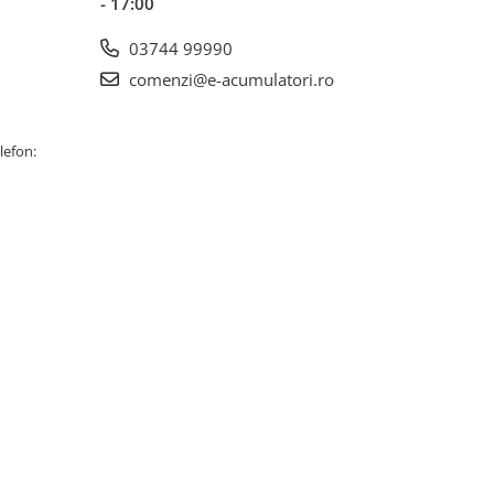
- 17:00
03744 99990
comenzi@e-acumulatori.ro
lefon: