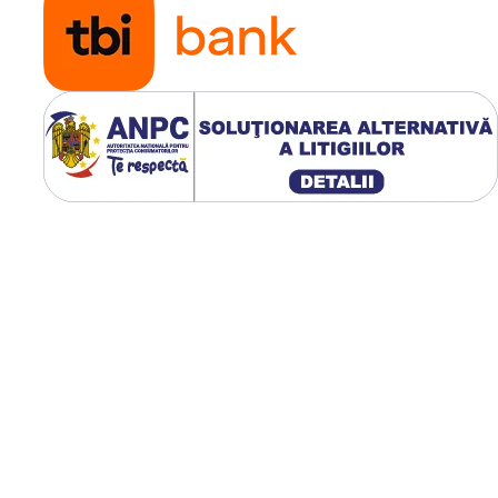
 V - 531 V 7)
ată) 3150 W
het de comunicații de date cu
managementul energiei, server
a internet prin cablu de rețea sau
de ansamblu perfectă asupra
unea la componente terțe este
s TCP SunSpec, Modbus RTU
ot fi operate și în paralel cu
MPP care își adaptează dinamic