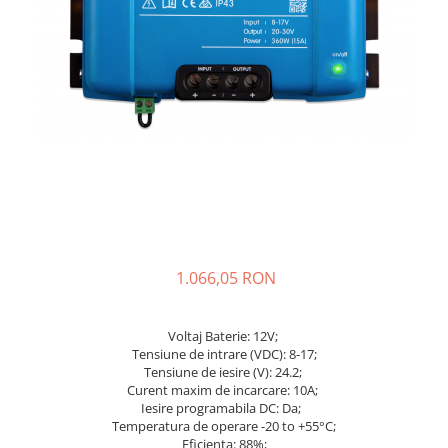
Sisteme de management (BMS)
Redresoare, incarcatoare si testere
Redresoare auto, moto, barci si
stationare
1.066,05 RON
Voltaj Baterie: 12V;
Tensiune de intrare (VDC): 8-17;
Tensiune de iesire (V): 24.2;
Curent maxim de incarcare: 10A;
Iesire programabila DC: Da;
Temperatura de operare -20 to +55°C;
Eficienta: 88%;