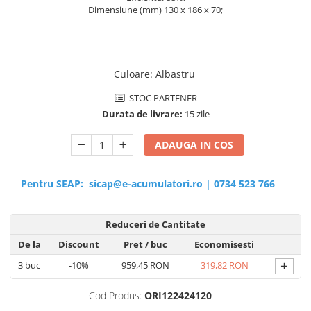
Dimensiune (mm) 130 x 186 x 70;
Culoare
:
Albastru
STOC PARTENER
Durata de livrare:
15 zile
ADAUGA IN COS
Pentru SEAP:
sicap@e-acumulatori.ro
|
0734 523 766
Reduceri de Cantitate
De la
Discount
Pret
/ buc
Economisesti
+
3
buc
-10%
959,45 RON
319,82 RON
Cod Produs:
ORI122424120