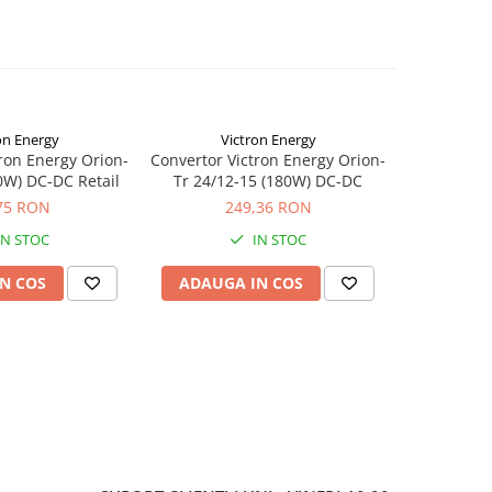
on Energy
Victron Energy
Vi
ron Energy Orion-
Convertor Victron Energy Orion-
Convertor V
0W) DC-DC Retail
Tr 24/12-15 (180W) DC-DC
Tr 24/12-15
75 RON
249,36 RON
2
IN STOC
IN STOC
S
N COS
ADAUGA IN COS
ADAUG