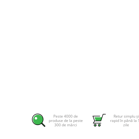
Pachete complete stocare energie
Sisteme de Stocare Comerciale
Sisteme fotovoltaice complete
Sisteme fotovoltaice de putere
mica (rulota/caravan/case de
vacanta)
Sisteme fotovoltaice profesionale
Pachete sisteme fotovoltaice
Statii de incarcare vehicule
electrice
Statii de incarcare
Cabluri de incarcare vehicule
electrice
Prize de incarcare vehicule
electrice
Peste 4000 de
Retur simplu și
produse de la peste
rapid în până la 
Accesorii
300 de mărci
zile
Turbine eoliene pentru casă