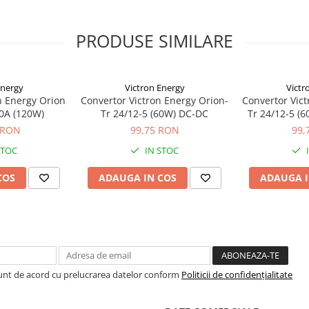
ncarcator de baterii
aterie accesorie într-un sistem
PRODUSE SIMILARE
fi paralele pentru a creste
Energy
Victron Energy
Victr
n Energy Orion
Convertor Victron Energy Orion-
Convertor Vict
10A (120W)
Tr 24/12-5 (60W) DC-DC
Tr 24/12-5 (6
 RON
99,75 RON
99,
STOC
IN STOC
COS
ADAUGA IN COS
ADAUGA I
Sunt de acord cu prelucrarea datelor conform
Politicii de confidențialitate