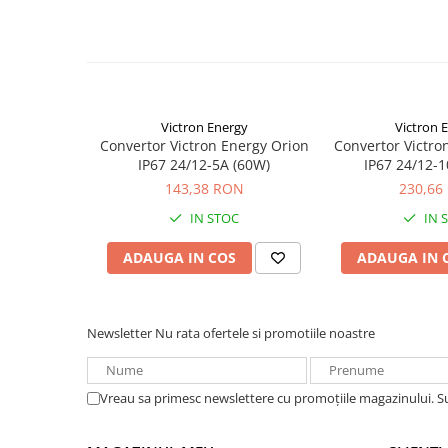
Tensiune de iesire reglabila: poate fi utilizata si ca î
Redresoare, incarcatoare si testere
De exemplu, pentru a încarca un starter de 12 volti sau o b
altfel de 24 V.
Redresoare auto, moto, barci si
stationare
Toate modelele sunt rezistente la scurtcircuit si pot 
curentul de iesire
Surse UPS
Pâna la cinci unitati pot fi conectate în paralel.
UPS pentru centrale termice si
Victron Energy
Victron 
sisteme de urgenta - acumulator
Convertor Victron Energy Orion
Convertor Victro
IP67 24/12-5A (60W)
IP67 24/12-
extern
UPS Calculatoare si Servere
143,38 RON
230,66
UPS Trifazat
IN STOC
IN 
Stabilizatoare Tensiune
ADAUGA IN COS
ADAUGA IN 
PDUs unitati de distributie a
energiei electrice
Cabinete baterii
Newsletter
Nu rata ofertele si promotiile noastre
Acumulatori UPS
Drumetii / Camping
Vreau sa primesc newslettere cu promoțiile magazinului. 
Accesorii
Frigidere portabile