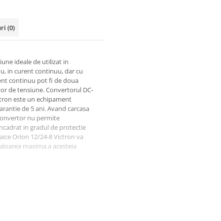
uri
(0)
ne ideale de utilizat in
uu, in curent continuu, dar cu
ent continuu pot fi de doua
ator de tensiune. Convertorul DC-
ictron este un echipament
 garantie de 5 ani. Avand carcasa
 convertor nu permite
 incadrat in gradul de protectie
taice Orion 12/24-8 Victron va
 valoarea maxima a acesteia
 mare curent în cablajul de
n întrerupator de putere redusa
torului (vezi manualul).