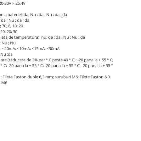
 20-30V F 26,4V
a bateriei: da; Nu ; da ; Nu ; da ; da
 da ; Nu ; da ; da
 70; 8; 10; 20
 20; 20; 30
lata de temperatura): nu; da ; da ; Nu ; Nu ; da
; Nu ; Nu
A; <20mA; <10mA; <15mA; <30mA
 Nu ;da
re (reducere de 3% per ° C peste 40 ° C): -20 pana la + 55 ° C;
° C; -20 pana la + 55 ° C; -20 pana la + 55 ° C; -20 pana la + 55 °
 Filete Faston duble 6,3 mm; suruburi M6; Filete Faston 6,3
i M6