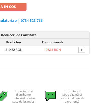
A IN COS
ulatori.ro
|
0734 523 766
Reduceri de Cantitate
Pret
/ buc
Economisesti
+
319,82 RON
106,61 RON
Importator și
Consultanță
distribuitor
specializată și
autorizat pentru
peste 20 de ani de
sute de branduri
experiență