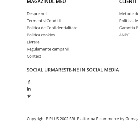
MAGAZINUL MEU
CLIENTI
Panouri portabile
Despre noi
Metode de
Racire/Incalzire
Termeni si Conditii
Politica d
Statii energie portabile
Politica de Confidentialitate
Garantia 
Politica cookies
ANPC
Diverse
Livrare
Electrice
Regulamente campanii
Intrerupatoare si prize
Contact
Dulapuri pentru cablare
structurata
SOCIAL
URMARESTE-NE IN SOCIAL MEDIA
Sigurante
Tablouri electrice
Lumina (Becuri si Lanterne)
Laptop & PC accesorii, baterii,
cabluri USB, prelungitoare USB
Cablu de date si Adaptoare
Copyright P PLUS 2002 SRL
Platforma E-commerce by Goma
Solutii solare portabile
Lichidare de stoc