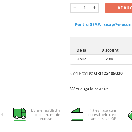
ADAUG
Pentru SEAP:
sicap@e-acum
De la
Discount
3
buc
-10%
Cod Produs:
ORI122408020
Adauga la Favorite
Livrare rapidă din
Plătești așa cum
14
stoc pentru mii de
dorești, prin card,
produse
ramburs sau OP