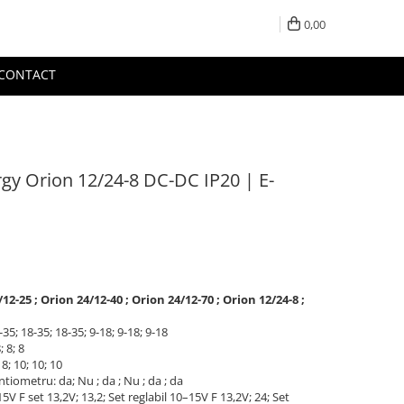
0,00
CONTACT
gy Orion 12/24-8 DC-DC IP20 | E-
-25 ; Orion 24/12-40 ; Orion 24/12-70 ; Orion 12/24-8 ;
5; 18-35; 18-35; 9-18; 9-18; 9-18
; 8; 8
8; 10; 10; 10
tiometru: da; Nu ; da ; Nu ; da ; da
15V F set 13,2V; 13,2; Set reglabil 10–15V F 13,2V; 24; Set