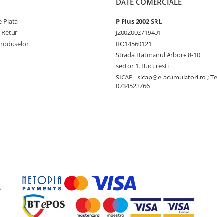
DATE COMERCIALE
 Plata
P Plus 2002 SRL
e Retur
J2002002719401
Produselor
RO14560121
Strada Hatmanul Arbore 8-10
sector 1, Bucuresti
SICAP - sicap@e-acumulatori.ro ; Te
0734523766
g