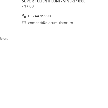
SUPORT CLIENTI
LUNI - VINERI 10:00
- 17:00
03744 99990
comenzi@e-acumulatori.ro
lefon: