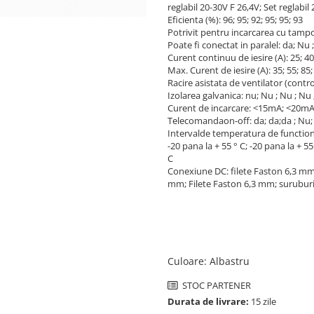
reglabil 20-30V F 26,4V; Set reglabil
Eficienta (%): 96; 95; 92; 95; 95; 93
Potrivit pentru incarcarea cu tampon 
Poate fi conectat in paralel: da; Nu ;
Curent continuu de iesire (A): 25; 40;
Max. Curent de iesire (A): 35; 55; 85;
Racire asistata de ventilator (contro
Izolarea galvanica: nu; Nu ; Nu ; Nu 
Curent de incarcare: <15mA; <20m
Telecomandaon-off: da; da;da ; Nu;
Intervalde temperatura de functiona
-20 pana la + 55 ° C; -20 pana la + 55 
C
Conexiune DC: filete Faston 6,3 mm;
mm; Filete Faston 6,3 mm; surubur
Culoare
:
Albastru
STOC PARTENER
Durata de livrare:
15 zile