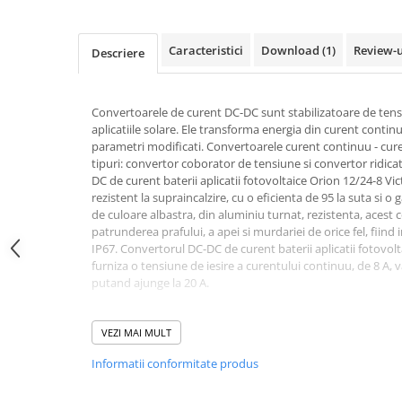
Acumulatori VRLA AGM/GEL /
Tractiune / LiFePo4
Baterii si acumulatori gel si VRLA
Caracteristici
Download (1)
Review-
Descriere
6-12 V
Baterii si acumulatori AGM VRLA
de 6-12 V
Convertoarele de curent DC-DC sunt stabilizatoare de tensiu
aplicatiile solare. Ele transforma energia din curent contin
Acumulatori Moto, ATV
parametri modificati. Convertoarele curent continuu - cur
tipuri: convertor coborator de tensiune si convertor ridic
GEL
DC de curent baterii aplicatii fotovoltaice Orion 12/24-8 V
AGM
rezistent la supraincalzire, cu o eficienta de 95 la suta si o
Li-Ion
de culoare albastra, din aluminiu turnat, rezistenta, acest
patrunderea prafului, a apei si murdariei de orice fel, fiind
SLA AGM (Sealed Lead Acid)
IP67. Convertorul DC-DC de curent baterii aplicatii fotovol
Deep Cycle - Tractiune/Semi-
furniza o tensiune de iesire a curentului continuu, de 8 A,
Tractiune
putand ajunge la 20 A.
Marine & Caravan
Telecomanda on-off
APC
Telecomanda on-off elimina necesitatea unui comutator de
VEZI MAI MULT
intrare. Telecomanda pornit-oprit poate fi actionata cu u
Pachete acumulatori VRLA
Informatii conformitate produs
sau, de exemplu, cu întrerupatorul de pornire / oprire a mo
Sisteme de management (BMS)