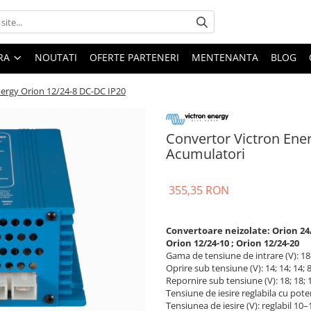
ARA
NOUTATI
OFERTE PARTENERI
MENTENANTA
BLOG
nergy Orion 12/24-8 DC-DC IP20
Convertor Victron Ener
Acumulatori
355,35 RON
Convertoare neizolate: Orion 24/12
Orion 12/24-10 ; Orion 12/24-20
Gama de tensiune de intrare (V): 18-3
Oprire sub tensiune (V): 14; 14; 14; 8
Repornire sub tensiune (V): 18; 18; 1
Tensiune de iesire reglabila cu poten
Tensiunea de iesire (V): reglabil 10–