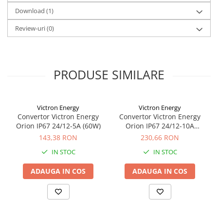
Nu sunt necesare instrumente speciale pentru instalare.
Download (1)
Panouri portabile
Siguranta de intrare
Racire/Incalzire
Review-uri
(0)
Numai pentru modelele de intrare 12V si 24V.
Statii energie portabile
Modele:
Diverse
12/24/48 Volt
Electrice
PRODUSE SIMILARE
Intrerupatoare si prize
Dulapuri pentru cablare
structurata
Victron Energy
Victron Energy
Convertor Victron Energy
Convertor Victron Energy
Sigurante
Orion IP67 24/12-5A (60W)
Orion IP67 24/12-10A
Tablouri electrice
(120W)
143,38 RON
230,66 RON
Lumina (Becuri si Lanterne)
IN STOC
IN STOC
Laptop & PC accesorii, baterii,
cabluri USB, prelungitoare USB
ADAUGA IN COS
ADAUGA IN COS
Cablu de date si Adaptoare
Solutii solare portabile
Lichidare de stoc