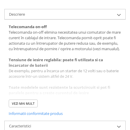
Redresoare, incarcatoare si testere
Redresoare auto, moto, barci si
Descriere
stationare
Telecomanda on-off
Surse UPS
Telecomanda on-off elimina necesitatea unui comutator de mare
UPS pentru centrale termice si
curent în cablajul de intrare. Telecomanda pornit-oprit poate fi
sisteme de urgenta - acumulator
actionata cu un întrerupator de putere redusa sau, de exemplu,
extern
cu întrerupatorul de pornire / oprire a motorului (vezi manualul).
UPS Calculatoare si Servere
Tensiune de iesire reglabila: poate fi utilizata si ca
UPS Trifazat
încarcator de baterii
Stabilizatoare Tensiune
De exemplu, pentru a încarca un starter de 12 volti sau o baterie
accesorie într-un sistem altfel de 24 V.
PDUs unitati de distributie a
energiei electrice
Toate modelele sunt rezistente la scurtcircuit si pot fi
paralele pentru a creste curentul de iesire
Cabinete baterii
Un numar nelimitat de unitati poate fi conectat în paralel.
Acumulatori UPS
VEZI MAI MULT
Protectie IP43
Drumetii / Camping
Informatii conformitate produs
Când este instalat cu bornele cu surub orientate în jos.
Accesorii
Borne cu surub
Caracteristici
Frigidere portabile