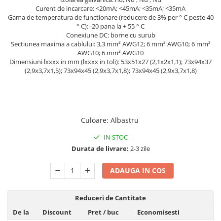
Curent de incarcare: <20mA; <45mA; <35mA; <35mA
Pachete complete stocare energie
Gama de temperatura de functionare (reducere de 3% per ° C peste 40
Sisteme de Stocare Comerciale
° C): -20 pana la + 55 ° C
Conexiune DC: borne cu surub
Sisteme fotovoltaice complete
Sectiunea maxima a cablului: 3,3 mm² AWG12; 6 mm² AWG10; 6 mm²
Sisteme fotovoltaice de putere
AWG10; 6 mm² AWG10
Dimensiuni lxxxx in mm (lxxxx in toli): 53x51x27 (2,1x2x1,1); 73x94x37
mica (rulota/caravan/case de
(2,9x3,7x1,5); 73x94x45 (2,9x3,7x1,8); 73x94x45 (2,9x3,7x1,8)
vacanta)
Sisteme fotovoltaice profesionale
Pachete sisteme fotovoltaice
Statii de incarcare vehicule
electrice
Culoare
:
Albastru
Statii de incarcare
IN STOC
Cabluri de incarcare vehicule
Durata de livrare:
2-3 zile
electrice
ADAUGA IN COS
Prize de incarcare vehicule
electrice
Accesorii
Reduceri de Cantitate
Turbine eoliene pentru casă
De la
Discount
Pret
/ buc
Economisesti