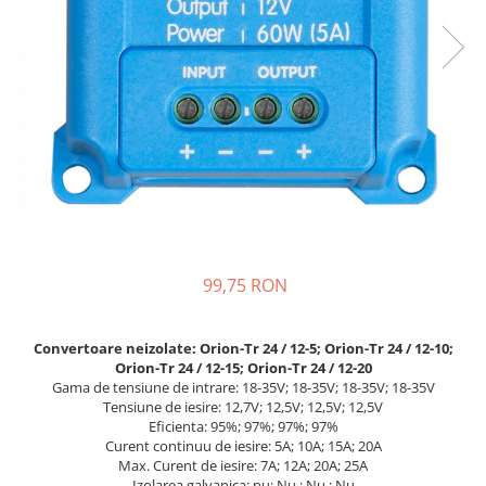
Incarcatoare acumulatori
Panouri fotovoltaice si accesorii
Panouri fotovoltaice
Sisteme prindere panouri
fotovoltaice
Accesorii
Invertoare
Invertoare Hibrid
Invertoare On-grid
99,75 RON
Invertoare Off-grid
Controlere solare
Convertoare neizolate: Orion-Tr 24 / 12-5; Orion-Tr 24 / 12-10;
MPPT
Orion-Tr 24 / 12-15; Orion-Tr 24 / 12-20
PWM
Gama de tensiune de intrare: 18-35V; 18-35V; 18-35V; 18-35V
Tensiune de iesire: 12,7V; 12,5V; 12,5V; 12,5V
Convertoare de tensiune
Eficienta: 95%; 97%; 97%; 97%
Sisteme de stocare energie
Curent continuu de iesire: 5A; 10A; 15A; 20A
Max. Curent de iesire: 7A; 12A; 20A; 25A
LiFePO4
Izolarea galvanica: nu; Nu ; Nu ; Nu