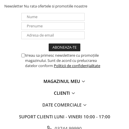
UPS
Newsletter
Nu rata ofertele si promotiile noastre
Acumulatori
Diverse
Invertoare
Sisteme de prindere
Statii de incarcare EV
Vreau sa primesc newslettere cu promoțiile
OUTLET
magazinului. Sunt de acord cu prelucrarea
Pompe de caldura
datelor conform
Politicii de confidențialitate
MAGAZINUL MEU
CLIENTI
DATE COMERCIALE
SUPORT CLIENTI
LUNI - VINERI 10:00 - 17:00
03744 99990