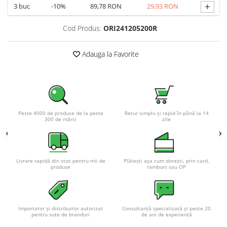
Acumulatori VRLA AGM/GEL /
+
3
buc
-10%
89,78 RON
29,93 RON
Tractiune / LiFePo4
Baterii si acumulatori gel si VRLA
Cod Produs:
ORI241205200R
6-12 V
Baterii si acumulatori AGM VRLA
Adauga la Favorite
de 6-12 V
Acumulatori Moto, ATV
GEL
AGM
Peste 4000 de produse de la peste
Retur simplu și rapid în până la 14
300 de mărci
zile
Li-Ion
SLA AGM (Sealed Lead Acid)
Deep Cycle - Tractiune/Semi-
Tractiune
Livrare rapidă din stoc pentru mii de
Plătești așa cum dorești, prin card,
produse
ramburs sau OP
Marine & Caravan
APC
Pachete acumulatori VRLA
Importator și distribuitor autorizat
Consultanță specializată și peste 20
pentru sute de branduri
de ani de experiență
Sisteme de management (BMS)