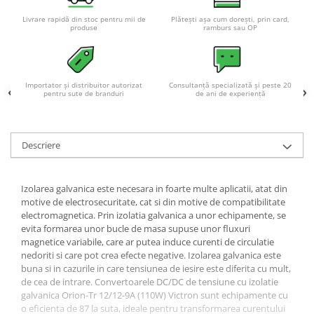
Acumulatori VRLA AGM/GEL /
Tractiune / LiFePo4
Livrare rapidă din stoc pentru mii de
Plătești așa cum dorești, prin card,
produse
ramburs sau OP
Baterii si acumulatori gel si VRLA
6-12 V
Baterii si acumulatori AGM VRLA
Importator și distribuitor autorizat
Consultanță specializată și peste 20
de 6-12 V
pentru sute de branduri
de ani de experiență
Acumulatori Moto, ATV
GEL
Descriere
AGM
Li-Ion
SLA AGM (Sealed Lead Acid)
Izolarea galvanica este necesara in foarte multe aplicatii, atat din
motive de electrosecuritate, cat si din motive de compatibilitate
Deep Cycle - Tractiune/Semi-
electromagnetica. Prin izolatia galvanica a unor echipamente, se
Tractiune
evita formarea unor bucle de masa supuse unor fluxuri
Marine & Caravan
magnetice variabile, care ar putea induce curenti de circulatie
nedoriti si care pot crea efecte negative. Izolarea galvanica este
APC
buna si in cazurile in care tensiunea de iesire este diferita cu mult,
de cea de intrare. Convertoarele DC/DC de tensiune cu izolatie
Pachete acumulatori VRLA
galvanica Orion-Tr 12/12-9A (110W) Victron sunt echipamente cu
Sisteme de management (BMS)
o eficienta de 87 la suta, ideale pentru transformarea curentului