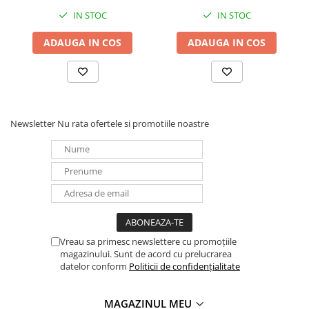
IN STOC
IN STOC
Panouri portabile
Racire/Incalzire
ADAUGA IN COS
ADAUGA IN COS
Statii energie portabile
Diverse
Electrice
Intrerupatoare si prize
Newsletter
Nu rata ofertele si promotiile noastre
Dulapuri pentru cablare
structurata
Sigurante
Tablouri electrice
Lumina (Becuri si Lanterne)
Laptop & PC accesorii, baterii,
cabluri USB, prelungitoare USB
Vreau sa primesc newslettere cu promoțiile
magazinului. Sunt de acord cu prelucrarea
Cablu de date si Adaptoare
datelor conform
Politicii de confidențialitate
Solutii solare portabile
Lichidare de stoc
MAGAZINUL MEU