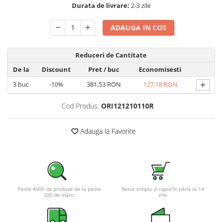
Durata de livrare:
2-3 zile
Pachete complete stocare energie
Sisteme de Stocare Comerciale
ADAUGA IN COS
Sisteme fotovoltaice complete
Sisteme fotovoltaice de putere
Reduceri de Cantitate
mica (rulota/caravan/case de
De la
Discount
Pret
/ buc
Economisesti
vacanta)
Sisteme fotovoltaice profesionale
+
3
buc
-10%
381,53 RON
127,18 RON
Pachete sisteme fotovoltaice
Cod Produs:
ORI121210110R
Statii de incarcare vehicule
electrice
Adauga la Favorite
Statii de incarcare
Cabluri de incarcare vehicule
electrice
Prize de incarcare vehicule
electrice
Peste 4000 de produse de la peste
Retur simplu și rapid în până la 14
300 de mărci
zile
Accesorii
Turbine eoliene pentru casă