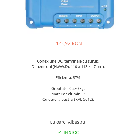
Incarcatoare acumulatori
Panouri fotovoltaice si accesorii
Panouri fotovoltaice
Sisteme prindere panouri
fotovoltaice
423,92 RON
Accesorii
Invertoare
Conexiune DC: terminale cu surub;
Invertoare Hibrid
Dimensiuni (HxWxD): 110 x 113 x 47 mm;
Invertoare On-grid
Eficienta: 87%
Invertoare Off-grid
Greutate: 0.580 kg;
Controlere solare
Material: aluminiu;
MPPT
Culoare: albastru (RAL 5012).
PWM
Convertoare de tensiune
Culoare
:
Albastru
Sisteme de stocare energie
LiFePO4
IN STOC