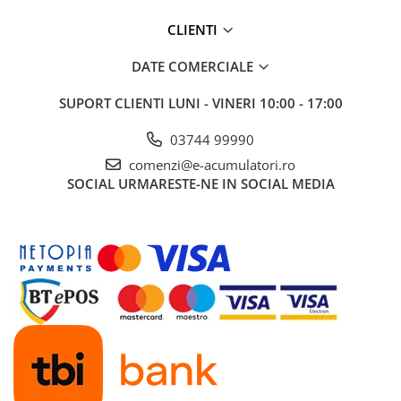
UPS
CLIENTI
Acumulatori
DATE COMERCIALE
Diverse
Invertoare
SUPORT CLIENTI
LUNI - VINERI 10:00 - 17:00
Sisteme de prindere
03744 99990
Statii de incarcare EV
comenzi@e-acumulatori.ro
OUTLET
SOCIAL
URMARESTE-NE IN SOCIAL MEDIA
Pompe de caldura