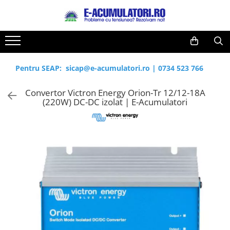
Toate Produsele
Reduceri de vara
Acumulatori, Baterii si Incarcatoare
Cabluri
Uzuale
Pentru SEAP:
sicap@e-acumulatori.ro
|
0734 523 766
Acumulatori
Baterii
Diverse
Convertor Victron Energy Orion-Tr 12/12-18A
Baterii alcaline
Prelungitoare
(220W) DC-DC izolat | E-Acumulatori
Baterii litiu
Panouri fotovoltaice
Zinc-Carbon
Sisteme de prindere
Baterii rotunde argint
Invertoare
Baterii auditive
Statii de incarcare EV
Accesorii baterii
UPS
Baterii Industriale
Acumulatori
Ni-MH
Li-Ion