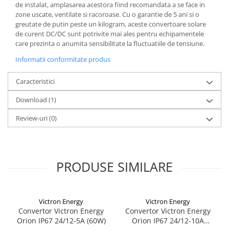
de instalat, amplasarea acestora fiind recomandata a se face in
Redresoare, incarcatoare si testere
zone uscate, ventilate si racoroase. Cu o garantie de 5 ani si o
greutate de putin peste un kilogram, aceste convertoare solare
Redresoare auto, moto, barci si
de curent DC/DC sunt potrivite mai ales pentru echipamentele
stationare
care prezinta o anumita sensibilitate la fluctuatiile de tensiune.
Surse UPS
Informatii conformitate produs
UPS pentru centrale termice si
sisteme de urgenta - acumulator
Caracteristici
extern
UPS Calculatoare si Servere
Download (1)
UPS Trifazat
Review-uri
(0)
Stabilizatoare Tensiune
PDUs unitati de distributie a
energiei electrice
PRODUSE SIMILARE
Cabinete baterii
Acumulatori UPS
Drumetii / Camping
Victron Energy
Victron Energy
Accesorii
Convertor Victron Energy
Convertor Victron Energy
Orion IP67 24/12-5A (60W)
Orion IP67 24/12-10A
Frigidere portabile