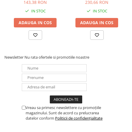
(120W)
143,38 RON
230,66 RON
Panouri portabile
IN STOC
IN STOC
Racire/Incalzire
ADAUGA IN COS
ADAUGA IN COS
Statii energie portabile
Diverse
Electrice
Intrerupatoare si prize
Newsletter
Nu rata ofertele si promotiile noastre
Dulapuri pentru cablare
structurata
Sigurante
Tablouri electrice
Lumina (Becuri si Lanterne)
Laptop & PC accesorii, baterii,
cabluri USB, prelungitoare USB
Vreau sa primesc newslettere cu promoțiile
Cablu de date si Adaptoare
magazinului. Sunt de acord cu prelucrarea
datelor conform
Politicii de confidențialitate
Solutii solare portabile
Lichidare de stoc