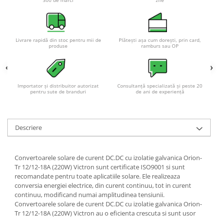
Acumulatori VRLA AGM/GEL /
Tractiune / LiFePo4
Baterii si acumulatori gel si VRLA
6-12 V
Livrare rapidă din stoc pentru mii de
Plătești așa cum dorești, prin card,
produse
ramburs sau OP
Baterii si acumulatori AGM VRLA
de 6-12 V
Acumulatori Moto, ATV
Importator și distribuitor autorizat
Consultanță specializată și peste 20
GEL
pentru sute de branduri
de ani de experiență
AGM
Li-Ion
Descriere
SLA AGM (Sealed Lead Acid)
Deep Cycle - Tractiune/Semi-
Tractiune
Convertoarele solare de curent DC.DC cu izolatie galvanica Orion-
Marine & Caravan
Tr 12/12-18A (220W) Victron sunt certificate ISO9001 si sunt
recomandate pentru toate aplicatiile solare. Ele realizeaza
APC
conversia energiei electrice, din curent continuu, tot in curent
continuu, modificand numai amplitudinea tensiunii.
Pachete acumulatori VRLA
Convertoarele solare de curent DC.DC cu izolatie galvanica Orion-
Sisteme de management (BMS)
Tr 12/12-18A (220W) Victron au o eficienta crescuta si sunt usor