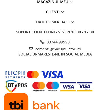
MAGAZINUL MEU
UPS
Acumulatori
CLIENTI
Diverse
DATE COMERCIALE
Invertoare
SUPORT CLIENTI
LUNI - VINERI 10:00 - 17:00
Sisteme de prindere
Statii de incarcare EV
03744 99990
comenzi@e-acumulatori.ro
OUTLET
SOCIAL
URMARESTE-NE IN SOCIAL MEDIA
Pompe de caldura