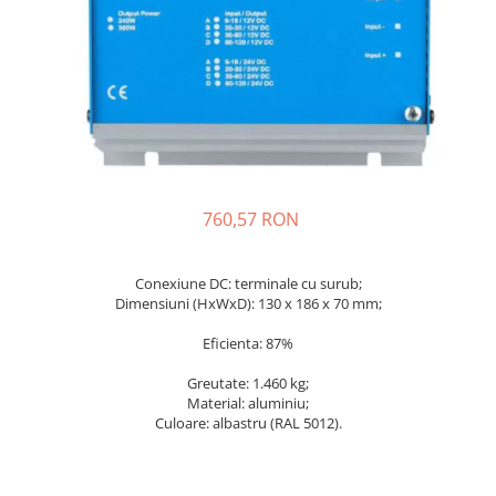
Incarcatoare acumulatori
Panouri fotovoltaice si accesorii
Panouri fotovoltaice
Sisteme prindere panouri
fotovoltaice
Accesorii
Invertoare
760,57 RON
Invertoare Hibrid
Invertoare On-grid
Conexiune DC: terminale cu surub;
Invertoare Off-grid
Dimensiuni (HxWxD): 130 x 186 x 70 mm;
Controlere solare
Eficienta: 87%
MPPT
Greutate: 1.460 kg;
PWM
Material: aluminiu;
Culoare: albastru (RAL 5012).
Convertoare de tensiune
Sisteme de stocare energie
LiFePO4