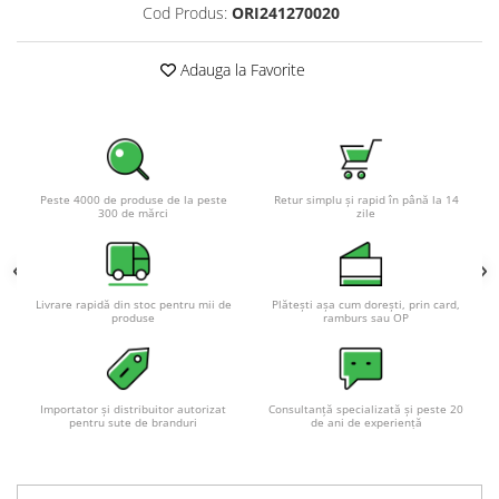
Acumulatori VRLA AGM/GEL /
Cod Produs:
ORI241270020
Tractiune / LiFePo4
Baterii si acumulatori gel si VRLA
Adauga la Favorite
6-12 V
Baterii si acumulatori AGM VRLA
de 6-12 V
Acumulatori Moto, ATV
Peste 4000 de produse de la peste
Retur simplu și rapid în până la 14
GEL
300 de mărci
zile
AGM
Li-Ion
SLA AGM (Sealed Lead Acid)
Livrare rapidă din stoc pentru mii de
Plătești așa cum dorești, prin card,
produse
ramburs sau OP
Deep Cycle - Tractiune/Semi-
Tractiune
Marine & Caravan
Importator și distribuitor autorizat
Consultanță specializată și peste 20
APC
pentru sute de branduri
de ani de experiență
Pachete acumulatori VRLA
Sisteme de management (BMS)