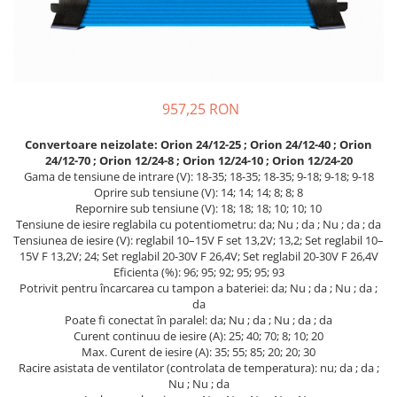
Incarcatoare acumulatori
Panouri fotovoltaice si accesorii
Panouri fotovoltaice
Sisteme prindere panouri
fotovoltaice
957,25 RON
Accesorii
Convertoare neizolate: Orion 24/12-25 ; Orion 24/12-40 ; Orion
Invertoare
24/12-70 ; Orion 12/24-8 ; Orion 12/24-10 ; Orion 12/24-20
Gama de tensiune de intrare (V): 18-35; 18-35; 18-35; 9-18; 9-18; 9-18
Invertoare Hibrid
Oprire sub tensiune (V): 14; 14; 14; 8; 8; 8
Invertoare On-grid
Repornire sub tensiune (V): 18; 18; 18; 10; 10; 10
Tensiune de iesire reglabila cu potentiometru: da; Nu ; da ; Nu ; da ; da
Invertoare Off-grid
Tensiunea de iesire (V): reglabil 10–15V F set 13,2V; 13,2; Set reglabil 10–
15V F 13,2V; 24; Set reglabil 20-30V F 26,4V; Set reglabil 20-30V F 26,4V
Controlere solare
Eficienta (%): 96; 95; 92; 95; 95; 93
MPPT
Potrivit pentru încarcarea cu tampon a bateriei: da; Nu ; da ; Nu ; da ;
da
PWM
Poate fi conectat în paralel: da; Nu ; da ; Nu ; da ; da
Curent continuu de iesire (A): 25; 40; 70; 8; 10; 20
Convertoare de tensiune
Max. Curent de iesire (A): 35; 55; 85; 20; 20; 30
Sisteme de stocare energie
Racire asistata de ventilator (controlata de temperatura): nu; da ; da ;
Nu ; Nu ; da
LiFePO4