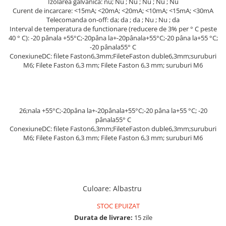
Izolarea galvanica: nu; Nu ; Nu ; Nu ; Nu ; Nu
Pachete complete stocare energie
Curent de incarcare: <15mA; <20mA; <20mA; <10mA; <15mA; <30mA
Telecomanda on-off: da; da ; da ; Nu ; Nu ; da
Sisteme de Stocare Comerciale
Interval de temperatura de functionare (reducere de 3% per ° C peste
40 ° C): -20 pânala +55°C;-20pâna la+-20pânala+55°C;-20 pâna la+55 °C;
Sisteme fotovoltaice complete
-20 pânala55° C
Sisteme fotovoltaice de putere
ConexiuneDC: filete Faston6,3mm;FileteFaston duble6,3mm;suruburi
mica (rulota/caravan/case de
M6; Filete Faston 6,3 mm; Filete Faston 6,3 mm; suruburi M6
vacanta)
Sisteme fotovoltaice profesionale
Pachete sisteme fotovoltaice
Statii de incarcare vehicule
26;nala +55°C;-20pâna la+-20pânala+55°C;-20 pâna la+55 °C; -20
pânala55° C
electrice
ConexiuneDC: filete Faston6,3mm;FileteFaston duble6,3mm;suruburi
Statii de incarcare
M6; Filete Faston 6,3 mm; Filete Faston 6,3 mm; suruburi M6
Cabluri de incarcare vehicule
electrice
Prize de incarcare vehicule
electrice
Culoare
:
Albastru
Accesorii
STOC EPUIZAT
Turbine eoliene pentru casă
Durata de livrare:
15 zile