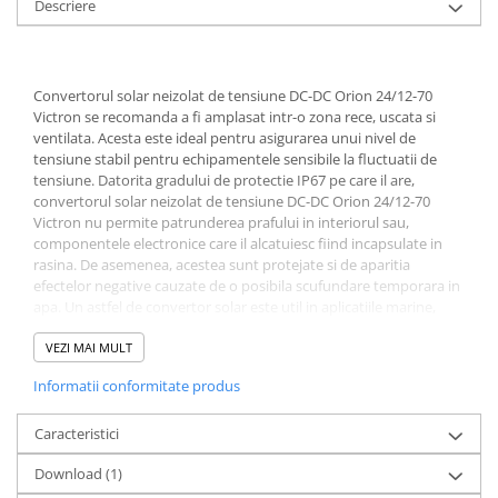
Descriere
Redresoare, incarcatoare si testere
Redresoare auto, moto, barci si
stationare
Convertorul solar neizolat de tensiune DC-DC Orion 24/12-70
Surse UPS
Victron se recomanda a fi amplasat intr-o zona rece, uscata si
ventilata. Acesta este ideal pentru asigurarea unui nivel de
UPS pentru centrale termice si
tensiune stabil pentru echipamentele sensibile la fluctuatii de
sisteme de urgenta - acumulator
tensiune. Datorita gradului de protectie IP67 pe care il are,
extern
UPS Calculatoare si Servere
convertorul solar neizolat de tensiune DC-DC Orion 24/12-70
Victron nu permite patrunderea prafului in interiorul sau,
UPS Trifazat
componentele electronice care il alcatuiesc fiind incapsulate in
Stabilizatoare Tensiune
rasina. De asemenea, acestea sunt protejate si de aparitia
efectelor negative cauzate de o posibila scufundare temporara in
PDUs unitati de distributie a
apa. Un astfel de convertor solar este util in aplicatiile marine,
energiei electrice
solare si automotive
VEZI MAI MULT
Cabinete baterii
Telecomanda on-off
Informatii conformitate produs
Acumulatori UPS
Telecomanda on-off elimina necesitatea unui comutator de mare
curent în cablajul de intrare. Telecomanda pornit-oprit poate fi
Drumetii / Camping
actionata cu un întrerupator de putere redusa sau, de exemplu,
Caracteristici
Accesorii
cu întrerupatorul de pornire / oprire a motorului (vezi manualul).
Download (1)
Frigidere portabile
Tensiune de iesire reglabila: poate fi utilizata si ca