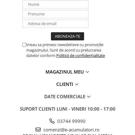
UPS
Acumulatori
Diverse
Invertoare
Sisteme de prindere
Vreau sa primesc newslettere cu promoțiile
magazinului. Sunt de acord cu prelucrarea
Statii de incarcare EV
datelor conform
Politicii de confidențialitate
OUTLET
Pompe de caldura
MAGAZINUL MEU
CLIENTI
DATE COMERCIALE
SUPORT CLIENTI
LUNI - VINERI 10:00 - 17:00
03744 99990
comenzi@e-acumulatori.ro