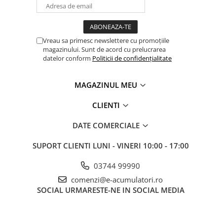
Panouri portabile
Racire/Incalzire
Vreau sa primesc newslettere cu promoțiile
Statii energie portabile
magazinului. Sunt de acord cu prelucrarea
Diverse
datelor conform
Politicii de confidențialitate
Electrice
MAGAZINUL MEU
Intrerupatoare si prize
Dulapuri pentru cablare
CLIENTI
structurata
Sigurante
DATE COMERCIALE
Tablouri electrice
SUPORT CLIENTI
LUNI - VINERI 10:00 - 17:00
Lumina (Becuri si Lanterne)
Laptop & PC accesorii, baterii,
03744 99990
cabluri USB, prelungitoare USB
comenzi@e-acumulatori.ro
Cablu de date si Adaptoare
SOCIAL
URMARESTE-NE IN SOCIAL MEDIA
Solutii solare portabile
Lichidare de stoc