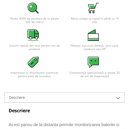
Pachete complete stocare energie
Sisteme de Stocare Comerciale
Peste 4000 de produse de la peste
Retur simplu și rapid în până la 14
300 de mărci
zile
Sisteme fotovoltaice complete
Sisteme fotovoltaice de putere
mica (rulota/caravan/case de
vacanta)
Sisteme fotovoltaice profesionale
Livrare rapidă din stoc pentru mii de
Plătești așa cum dorești, prin card,
produse
ramburs sau OP
Pachete sisteme fotovoltaice
Statii de incarcare vehicule
electrice
Importator și distribuitor autorizat
Consultanță specializată și peste 20
Statii de incarcare
pentru sute de branduri
de ani de experiență
Cabluri de incarcare vehicule
electrice
Descriere
Prize de incarcare vehicule
electrice
Descriere
Accesorii
Turbine eoliene pentru casă
Acest panou de la distanta permite monitorizarea bateriei si