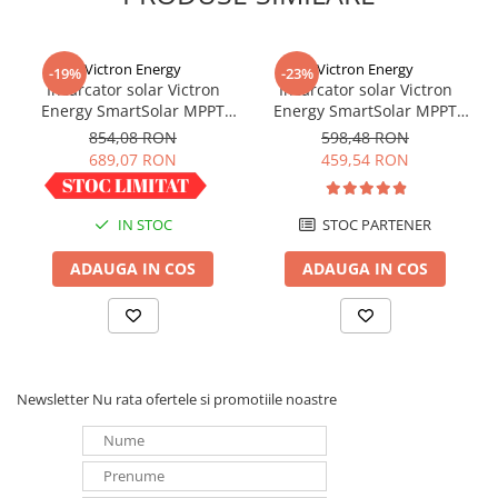
inversa a panoului solar si / sau a bateriei.
Redresoare, incarcatoare si testere
Redresoare auto, moto, barci si
Victron Energy
Victron Energy
-19%
-23%
stationare
Incarcator solar Victron
Incarcator solar Victron
Surse UPS
Energy SmartSolar MPPT
Energy SmartSolar MPPT
100/30
100/20 (pana la 48V) Retail
854,08 RON
598,48 RON
UPS pentru centrale termice si
689,07 RON
459,54 RON
sisteme de urgenta - acumulator
extern
UPS Calculatoare si Servere
IN STOC
STOC PARTENER
UPS Trifazat
Stabilizatoare Tensiune
ADAUGA IN COS
ADAUGA IN COS
PDUs unitati de distributie a
energiei electrice
Cabinete baterii
Acumulatori UPS
Newsletter
Nu rata ofertele si promotiile noastre
Drumetii / Camping
Accesorii
Frigidere portabile