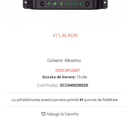
Incarcatoare acumulatori
Panouri fotovoltaice si accesorii
Panouri fotovoltaice
Sisteme prindere panouri
fotovoltaice
411,46 RON
Accesorii
Invertoare
Invertoare Hibrid
Culoare
:
Albastru
Invertoare On-grid
STOC EPUIZAT
Invertoare Off-grid
Durata de livrare:
15 zile
Controlere solare
Cod Produs:
SCC040030020
MPPT
La achizitionarea acestui produs primiti
41
puncte de fidelitate
PWM
Convertoare de tensiune
Adauga la Favorite
Sisteme de stocare energie
LiFePO4