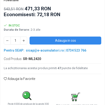
Pachete acumulatori VRLA
Powersave
Sisteme de management (BMS)
471,33 RON
543,51 RON
Economisesti:
72,18
RON
Redresoare, incarcatoare si testere
Redresoare auto, moto, barci si
IN STOC
stationare
Durata de livrare:
2-3 zile
Adauga in cos
Pentru SEAP:
sicap@e-acumulatori.ro
|
0734 523 766
Cod Produs:
SR-ML2420
La achizitionarea acestui produs primiti
47
puncte de fidelitate
Adauga la Favorite
Peste 4000 de produse de la peste 300