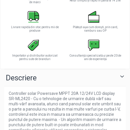
Retur simplu și rapid în până la 14 zile
de mărci
Livrare rapidă din stoc pentru mii de
Plătești așa cum dorești, prin card,
produse
ramburs sau OP
Importator și distribuitor autorizat
Consultanță specializată și peste 20 de
pentru sute de branduri
ani de experiență
Descriere
Controller solar Powersave MPPT 20A 12/24V LCD display
SR-ML2420 - Cu o tehnologie de urmarire dublă vârf sau
multi-vârf avansata, atunci cand panoul solar este umbrit sau
o parte a panoului nu rezulta in mai multe varfuri pe curba I-V,
controlerul este inca in masura sa urmareasca cu precizie
punctul de putere maxima. - Un algoritm maxim de urmarire a
punctului de putere built-in poate imbunatati in mod
semnificativ eficienta utilizarii energetice a sistemelor